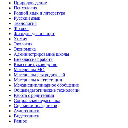
Природоведение
Психология
Родной язык и литература
Русский язык
Технология
Физика
Физкультура и спорт
Химия
Экология
Экономика
Администрирование школы
Внеклассная работа
Классное руководство
Материалы МО
Материалы для родителей
Материалы к аттестации
Междисциплинарное обобщение
Общепедагогические технологии
Работа с родителями
Социальная педагогика
Сценарии праздников
Аудиозаписи
Видеозаписи
Разное