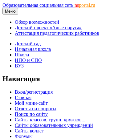
Образовательная социальная сеть
ns
portal.ru
Меню
Обзор возможностей
Детский проект «Алые паруса»
Аттестация педагогических работников
Детский сад
Начальная школа
Школа
НПО и СПО
ВУЗ
Навигация
Вход/регистрация
Главная
Мой мини-сайт
Ответы на вопросы
Поиск по сайту
Сайты классов, групп, кружков...
Сайты образовательных учреждений
Сайты коллег
Форумы