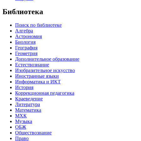
Библиотека
Поиск по библиотеке
Алгебра
Астрономия
Биология
География
Геометрия
Дополнительное образование
Естествознание
Изобразительное искусство
Иностранные языки
Информатика и ИКТ
История
Коррекционная педагогика
Краеведение
Литература
Математика
МХК
Музыка
ОБЖ
Обществознание
Право