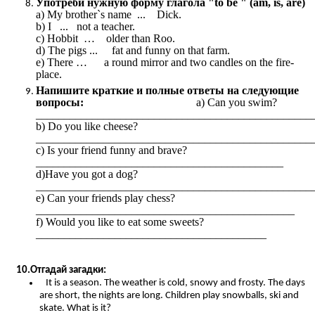
Употреби нужную форму глагола "to be " (am, is, are)
a) My brother`s name ... Dick.
b) I ... not a teacher.
c) Hobbit … older than Roo.
d) The pigs ... fat and funny on that farm.
e) There … a round mirror and two candles on the fire-
place.
Напишите краткие и полные ответы на следующие
вопросы:
a) Can you swim?
_________________________________________________
b) Do you like cheese?
_________________________________________________
c) Is your friend funny and brave?
____________________________________________
d)Have you got a dog?
_________________________________________________
e) Can your friends play chess?
______________________________________________
f) Would you like to eat some sweets?
_________________________________________
10.Отгадай загадки:
It is a season. The weather is cold, snowy and frosty. The days
are short, the nights are long. Children play snowballs, ski and
skate. What is it?