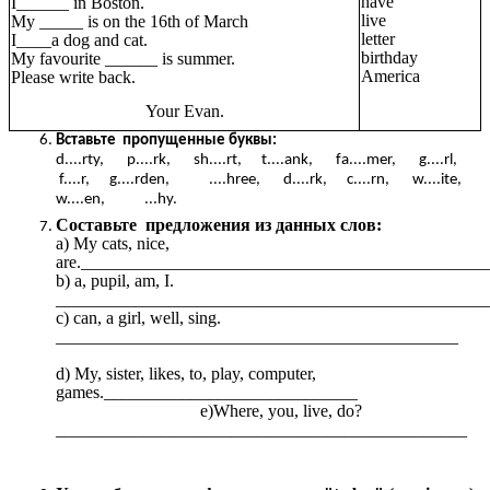
have
I______ in Boston.
live
My _____ is on the 16th of March
letter
I____a dog and cat.
birthday
My favourite ______ is summer.
America
Please write back.
Your Evan.
Вставьте пропущенные буквы:
d....rty, p....rk, sh....rt, t....ank, fa....mer, g....rl,
f....r, g....rden, ....hree, d....rk, c....rn, w....ite,
w....en, ...hy.
Составьте предложения из данных слов:
а) My cats, nice,
are.______________________________________________
b) a, pupil, am, I.
_________________________________________________
c) can, a girl, well, sing.
______________________________________________
d) My, sister, likes, to, play, computer,
games._____________________________
e)Where, you, live, do?
_______________________________________________