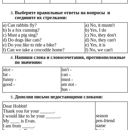
Выберите правильные ответы на вопросы и
соедините их стрелками:
a) Can rabbits fly?
a) No, it mustn't
b) Is a fox cunning?
b) Yes, I do
c) Must a pig sing?
c) No, they don't
d) Do dogs like cats?
d) No, they can't
e) Do you like to ride a bike?
е) Yes, it is
f) Can we take a crocodile home?
f) No, we can't
Напиши слова и словосочетания, противоположные
по значению:
nice -
isn't -
fat -
can -
funny -
must -
good -
am not -
has -
Дополни письмо недостающими словами:
Dear Hobbit!
Thank you for your ______.
season
I would like to be your ______.
pen-friend
My ____ is Evan.
name
I am from _____.