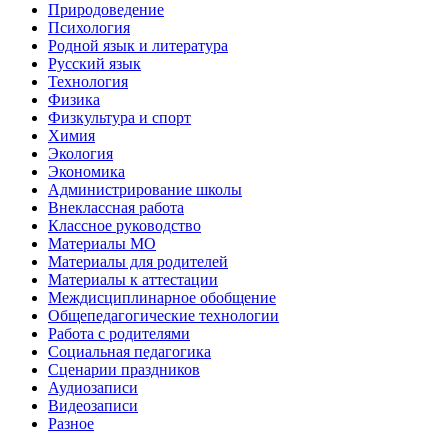
Природоведение
Психология
Родной язык и литература
Русский язык
Технология
Физика
Физкультура и спорт
Химия
Экология
Экономика
Администрирование школы
Внеклассная работа
Классное руководство
Материалы МО
Материалы для родителей
Материалы к аттестации
Междисциплинарное обобщение
Общепедагогические технологии
Работа с родителями
Социальная педагогика
Сценарии праздников
Аудиозаписи
Видеозаписи
Разное