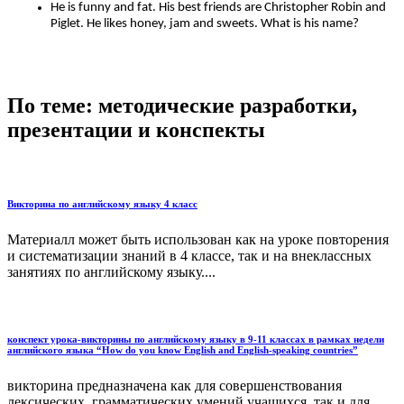
He is funny and fat. His best friends are Christopher Robin and
Piglet. He likes honey, jam and sweets. What is his name?
По теме: методические разработки,
презентации и конспекты
Викторина по английскому языку 4 класс
Материалл может быть использован как на уроке повторения
и систематизации знаний в 4 классе, так и на внеклассных
занятиях по английскому языку....
конспект урока-викторины по английскому языку в 9-11 классах в рамках недели
английского языка “How do you know English and English-speaking countries”
викторина предназначена как для совершенствования
лексических, грамматических умений учащихся, так и для