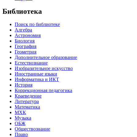
Библиотека
Поиск по библиотеке
Алгебра
Астрономия
Биология
География
Геометрия
Дополнительное образование
Естествознание
Изобразительное искусство
Иностранные языки
Информатика и ИКТ
История
Коррекционная педагогика
Краеведение
Литература
Математика
МХК
Музыка
ОБЖ
Обществознание
Право