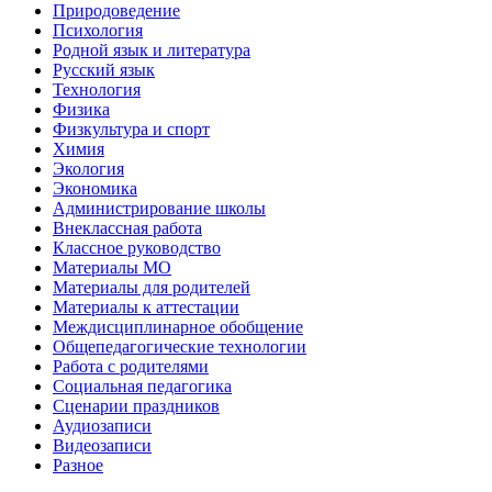
Природоведение
Психология
Родной язык и литература
Русский язык
Технология
Физика
Физкультура и спорт
Химия
Экология
Экономика
Администрирование школы
Внеклассная работа
Классное руководство
Материалы МО
Материалы для родителей
Материалы к аттестации
Междисциплинарное обобщение
Общепедагогические технологии
Работа с родителями
Социальная педагогика
Сценарии праздников
Аудиозаписи
Видеозаписи
Разное