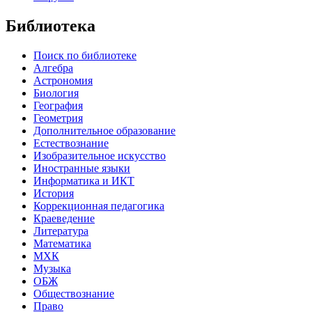
Библиотека
Поиск по библиотеке
Алгебра
Астрономия
Биология
География
Геометрия
Дополнительное образование
Естествознание
Изобразительное искусство
Иностранные языки
Информатика и ИКТ
История
Коррекционная педагогика
Краеведение
Литература
Математика
МХК
Музыка
ОБЖ
Обществознание
Право