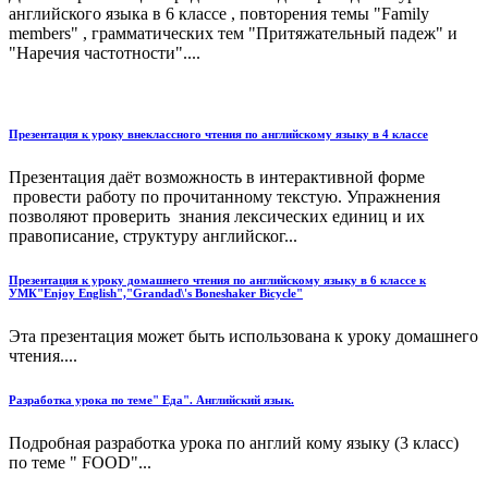
английского языка в 6 классе , повторения темы "Family
members" , грамматических тем "Притяжательный падеж" и
"Наречия частотности"....
Презентация к уроку внеклассного чтения по английскому языку в 4 классе
Презентация даёт возможность в интерактивной форме
провести работу по прочитанному текстую. Упражнения
позволяют проверить знания лексических единиц и их
правописание, структуру английског...
Презентация к уроку домашнего чтения по английскому языку в 6 классе к
УМК"Enjoy English","Grandad\'s Boneshaker Bicycle"
Эта презентация может быть использована к уроку домашнего
чтения....
Разработка урока по теме" Еда". Английский язык.
Подробная разработка урока по англий кому языку (3 класс)
по теме " FOOD"...