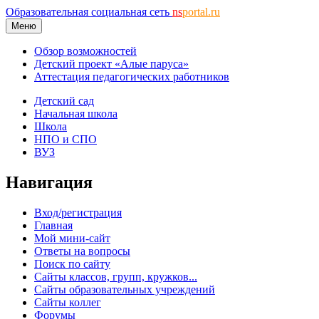
Образовательная социальная сеть
ns
portal.ru
Меню
Обзор возможностей
Детский проект «Алые паруса»
Аттестация педагогических работников
Детский сад
Начальная школа
Школа
НПО и СПО
ВУЗ
Навигация
Вход/регистрация
Главная
Мой мини-сайт
Ответы на вопросы
Поиск по сайту
Сайты классов, групп, кружков...
Сайты образовательных учреждений
Сайты коллег
Форумы