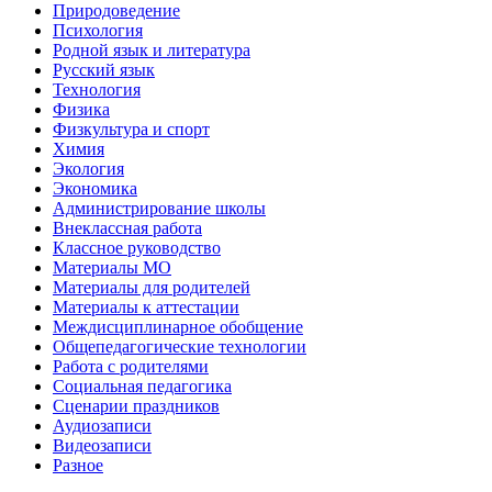
Природоведение
Психология
Родной язык и литература
Русский язык
Технология
Физика
Физкультура и спорт
Химия
Экология
Экономика
Администрирование школы
Внеклассная работа
Классное руководство
Материалы МО
Материалы для родителей
Материалы к аттестации
Междисциплинарное обобщение
Общепедагогические технологии
Работа с родителями
Социальная педагогика
Сценарии праздников
Аудиозаписи
Видеозаписи
Разное