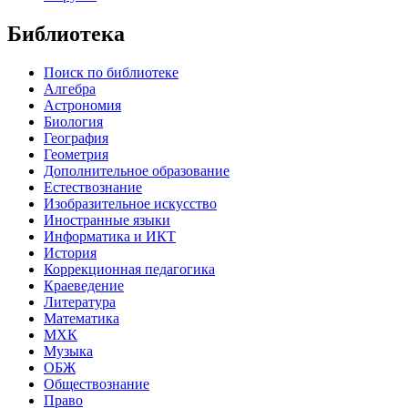
Библиотека
Поиск по библиотеке
Алгебра
Астрономия
Биология
География
Геометрия
Дополнительное образование
Естествознание
Изобразительное искусство
Иностранные языки
Информатика и ИКТ
История
Коррекционная педагогика
Краеведение
Литература
Математика
МХК
Музыка
ОБЖ
Обществознание
Право