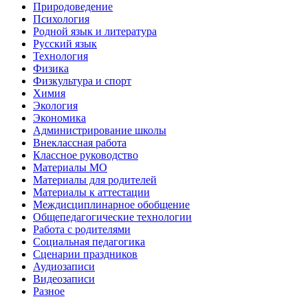
Природоведение
Психология
Родной язык и литература
Русский язык
Технология
Физика
Физкультура и спорт
Химия
Экология
Экономика
Администрирование школы
Внеклассная работа
Классное руководство
Материалы МО
Материалы для родителей
Материалы к аттестации
Междисциплинарное обобщение
Общепедагогические технологии
Работа с родителями
Социальная педагогика
Сценарии праздников
Аудиозаписи
Видеозаписи
Разное