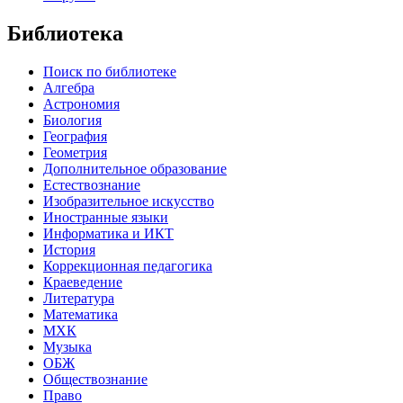
Библиотека
Поиск по библиотеке
Алгебра
Астрономия
Биология
География
Геометрия
Дополнительное образование
Естествознание
Изобразительное искусство
Иностранные языки
Информатика и ИКТ
История
Коррекционная педагогика
Краеведение
Литература
Математика
МХК
Музыка
ОБЖ
Обществознание
Право