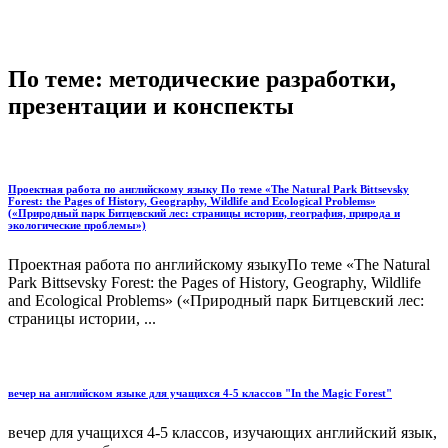
По теме: методические разработки,
презентации и конспекты
Проектная работа по английскому языку По теме «The Natural Park Bittsevsky
Forest: the Pages of History, Geography, Wildlife and Ecological Problems»
(«Природный парк Битцевский лес: страницы истории, география, природа и
экологические проблемы»)
Проектная работа по английскому языкуПо теме «The Natural
Park Bittsevsky Forest: the Pages of History, Geography, Wildlife
and Ecological Problems» («Природный парк Битцевский лес:
страницы истории, ...
вечер на английском языке для учащихся 4-5 классов "In the Magic Forest"
вечер для учащихся 4-5 классов, изучающих английский язык,