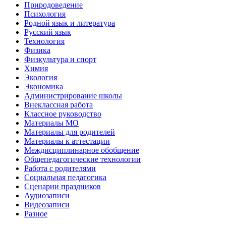
Природоведение
Психология
Родной язык и литература
Русский язык
Технология
Физика
Физкультура и спорт
Химия
Экология
Экономика
Администрирование школы
Внеклассная работа
Классное руководство
Материалы МО
Материалы для родителей
Материалы к аттестации
Междисциплинарное обобщение
Общепедагогические технологии
Работа с родителями
Социальная педагогика
Сценарии праздников
Аудиозаписи
Видеозаписи
Разное