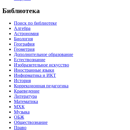
Библиотека
Поиск по библиотеке
Алгебра
Астрономия
Биология
География
Геометрия
Дополнительное образование
Естествознание
Изобразительное искусство
Иностранные языки
Информатика и ИКТ
История
Коррекционная педагогика
Краеведение
Литература
Математика
МХК
Музыка
ОБЖ
Обществознание
Право