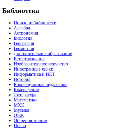
Библиотека
Поиск по библиотеке
Алгебра
Астрономия
Биология
География
Геометрия
Дополнительное образование
Естествознание
Изобразительное искусство
Иностранные языки
Информатика и ИКТ
История
Коррекционная педагогика
Краеведение
Литература
Математика
МХК
Музыка
ОБЖ
Обществознание
Право