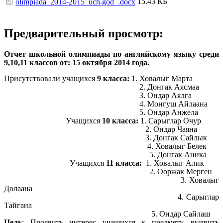
15.43 КБ
olimpiada_2014-2015_uch.god_.docx
Предварительный просмотр:
Отчет школьной олимпиады по английскому языку среди
9,10,11 классов от: 15 октября 2014 года.
Присутствовали учащихся
9 класса:
1. Ховалыг Марта
2. Донгак Аясмаа
3. Ондар Аялга
4. Монгуш Айлаана
5. Ондар Анжела
Учащихся
10 класса:
1. Сарыглар Очур
2. Ондар Чаяна
3. Донгак Сайлык
4. Ховалыг Белек
5. Донгак Аника
Учащихся
11 класса:
1. Ховалыг Алик
2. Ооржак Мерген
3. Ховалыг
Долаана
4. Сарыглар
Тайгана
5. Ондар Сайлаш
Цель
: Проявить интерес учащихся к предмету, выявить