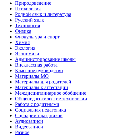
Природоведение
Психология
Родной язык и литература
Русский язык
Технология
Физика
Физкультура и спорт
Химия
Экология
Экономика
Администрирование школы
Внеклассная работа
Классное руководство
Материалы МО
Материалы для родителей
Материалы к аттестации
Междисциплинарное обобщение
Общепедагогические технологии
Работа с родителями
Социальная педагогика
Сценарии праздников
Аудиозаписи
Видеозаписи
Разное