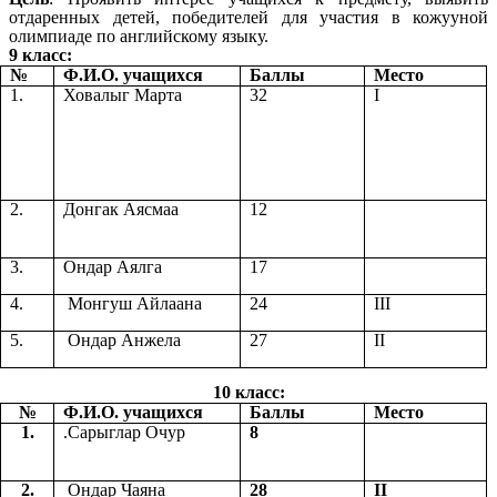
отдаренных детей, победителей для участия в кожууной
олимпиаде по английскому языку.
9 класс:
№
Ф.И.О. учащихся
Баллы
Место
1.
Ховалыг Марта
32
I
2.
Донгак Аясмаа
12
3.
Ондар Аялга
17
4.
Монгуш Айлаана
24
III
5.
Ондар Анжела
27
II
10 класс:
№
Ф.И.О. учащихся
Баллы
Место
1.
.Сарыглар Очур
8
2.
Ондар Чаяна
28
II