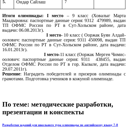
5.
Ондар Сайлаш
7
Итоги олимпиады: I место
– 9 класс (Ховалыг Марта
Маадыровна: паспортные данные серия: 9312 479989, выдан
ТП ОФМС России по РТ в Сут-Хольском районе, дата
выдачи: 06.08.2013г).
I место
- 10 класс ( Ооржак Буян Алдай-
оолович: паспортные данные серия: 9311 450098, выдан ТП
ОФМС России по РТ в Сут-Хольском районе, дата выдачи:
16.01.2013г).
I место
-11 класс (Ооржак Мерген Чимис-
оолович: паспортные данные серия: 9311 438455, выдан
Отделом ОФМС России по РТ в гор. Кызыле, дата выдачи:
29.07.2011г).
Решение
: Наградить победителей и призеров олимпиады с
грамотами. Подготовка учеников в кожуной олимпиаде.
По теме: методические разработки,
презентации и конспекты
Разработки заданий для школьного тура олимпиады по английскому языку 7-8