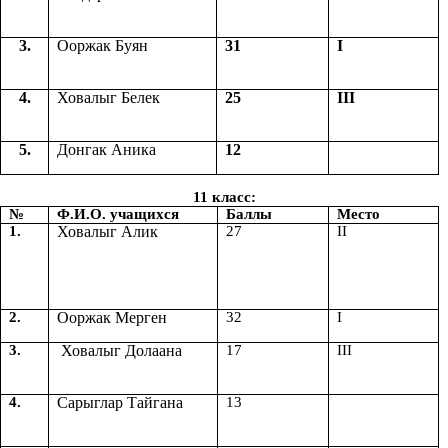
3.
Ооржак Буян
31
I
4.
Ховалыг Белек
25
III
5.
Донгак Аника
12
11 класс:
№
Ф.И.О. учащихся
Баллы
Место
1.
Ховалыг Алик
27
II
2.
Ооржак Мерген
32
I
3.
Ховалыг Долаана
17
III
4.
Сарыглар Тайгана
13