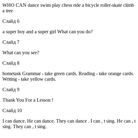
WHO CAN dance swim play chess ride a bicycle roller-skate climb
a tree
Слайд 6
a super boy and a super girl What can you do?
Слайд 7
What can you see?
Слайд 8
hometask Grammar - take green cards. Reading - take orange cards.
Writing - take yellow cards.
Слайд 9
Thank You For a Lesson !
Слайд 10
I can dance. He can dance. They can dance . I can , t sing. He can , t
sing. They can , t sing.