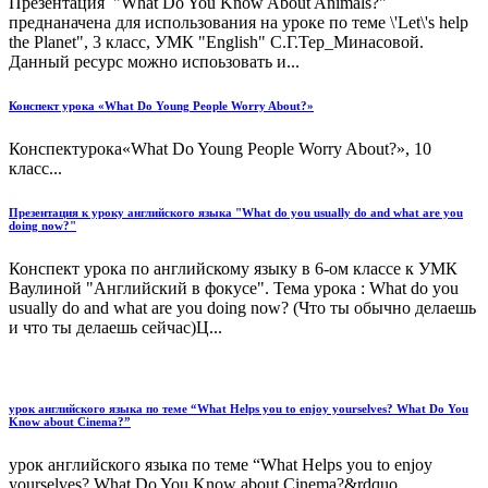
Презентация "What Do You Know About Animals?"
преднаначена для использования на уроке по теме \'Let\'s help
the Planet", 3 класс, УМК "English" С.Г.Тер_Минасовой.
Данный ресурс можно испоьзовать и...
Конспект урока «What Do Young People Worry About?»
Конспектурока«What Do Young People Worry About?», 10
класс...
Презентация к уроку английского языка "What do you usually do and what are you
doing now?"
Конспект урока по английскому языку в 6-ом классе к УМК
Ваулиной "Английский в фокусе". Тема урока : What do you
usually do and what are you doing now? (Что ты обычно делаешь
и что ты делаешь сейчас)Ц...
урок английского языка по теме “What Helps you to enjoy yourselves? What Do You
Know about Cinema?”
урок английского языка по теме “What Helps you to enjoy
yourselves? What Do You Know about Cinema?&rdquo...