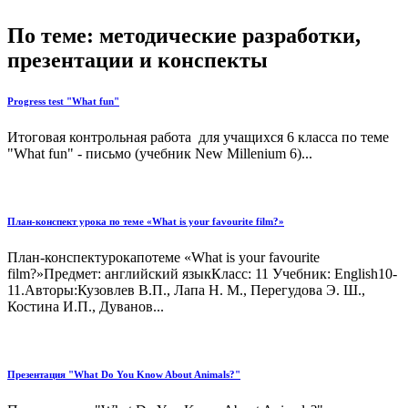
По теме: методические разработки,
презентации и конспекты
Progress test "What fun"
Итоговая контрольная работа для учащихся 6 класса по теме
"What fun" - письмо (учебник New Millenium 6)...
План-конспект урока по теме «What is your favourite film?»
План-конспектурокапотеме «What is your favourite
film?»Предмет: английский языкКласс: 11 Учебник: English10-
11.Авторы:Кузовлев В.П., Лапа Н. М., Перегудова Э. Ш.,
Костина И.П., Дуванов...
Презентация "What Do You Know About Animals?"