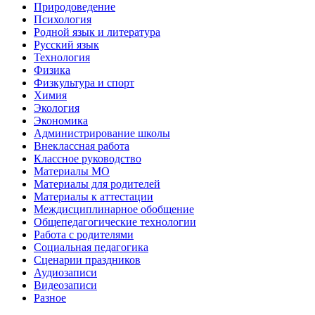
Природоведение
Психология
Родной язык и литература
Русский язык
Технология
Физика
Физкультура и спорт
Химия
Экология
Экономика
Администрирование школы
Внеклассная работа
Классное руководство
Материалы МО
Материалы для родителей
Материалы к аттестации
Междисциплинарное обобщение
Общепедагогические технологии
Работа с родителями
Социальная педагогика
Сценарии праздников
Аудиозаписи
Видеозаписи
Разное