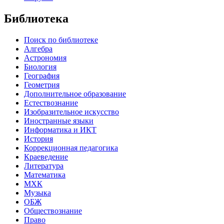
Библиотека
Поиск по библиотеке
Алгебра
Астрономия
Биология
География
Геометрия
Дополнительное образование
Естествознание
Изобразительное искусство
Иностранные языки
Информатика и ИКТ
История
Коррекционная педагогика
Краеведение
Литература
Математика
МХК
Музыка
ОБЖ
Обществознание
Право