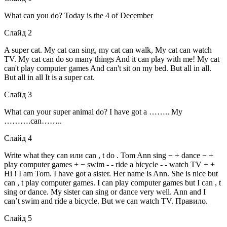
What can you do? Today is the 4 of December
Слайд 2
A super cat. My cat can sing, my cat can walk, My cat can watch
TV. My cat can do so many things And it can play with me! My cat
can't play computer games And can't sit on my bed. But all in all.
But all in all It is a super cat.
Слайд 3
What can your super animal do? I have got a …….. My
……….can……..
Слайд 4
Write what they can или can , t do . Tom Ann sing − + dance − +
play computer games + − swim - - ride a bicycle - - watch TV + +
Hi ! I am Tom. I have got a sister. Her name is Ann. She is nice but
can , t play computer games. I can play computer games but I can , t
sing or dance. My sister can sing or dance very well. Ann and I
can’t swim and ride a bicycle. But we can watch TV. Правило.
Слайд 5