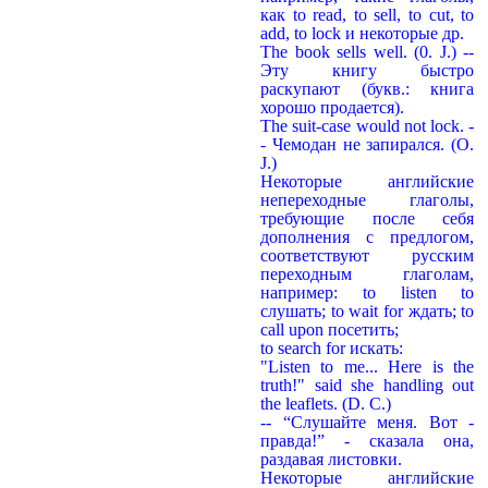
как to read, to sell, to cut, to
add, to lock и некоторые др.
The book sells well. (0. J.) --
Эту книгу быстро
раскупают (букв.: книга
хорошо продается).
The suit-case would not lock. -
- Чемодан не запирался. (О.
J.)
Некоторые английские
непереходные глаголы,
требующие после себя
дополнения с предлогом,
соответствуют русским
переходным глаголам,
например: to listen to
слушать; to wait for ждать; to
call upon посетить;
to search for искать:
"Listen to me... Here is the
truth!" said she handling out
the leaflets. (D. С.)
-- “Слушайте меня. Вот -
правда!” - сказала она,
раздавая листовки.
Некоторые английские