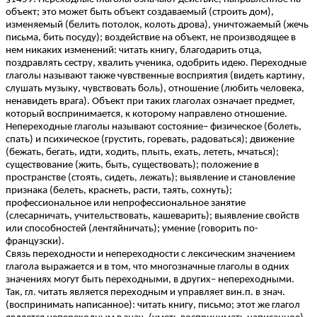
объект; это может быть объект создаваемый (строить дом),
изменяемый (белить потолок, колоть дрова), уничтожаемый (жечь
письма, бить посуду); воздействие на объект, не производящее в
нем никаких изменений: читать книгу, благодарить отца,
поздравлять сестру, хвалить ученика, одобрить идею. Переходные
глаголы называют также чувственные восприятия (видеть картину,
слушать музыку, чувствовать боль), отношение (любить человека,
ненавидеть врага). Объект при таких глаголах означает предмет,
который воспринимается, к которому направлено отношение.
Непереходные глаголы называют состояние– физическое (болеть,
спать) и психическое (грустить, горевать, радоваться); движение
(бежать, бегать, идти, ходить, плыть, ехать, лететь, мчаться);
существование (жить, быть, существовать); положение в
пространстве (стоять, сидеть, лежать); выявление и становление
признака (белеть, краснеть, расти, таять, сохнуть);
профессиональное или непрофессиональное занятие
(слесарничать, учительствовать, кашеварить); выявление свойств
или способностей (лентяйничать); умение (говорить по-
французски).
Связь переходности и непереходности с лексическим значением
глагола выражается и в том, что многозначные глаголы в одних
значениях могут быть переходными, в других– непереходными.
Так, гл. читать является переходным и управляет вин.п. в знач.
(воспринимать написанное): читать книгу, письмо; этот же глагол