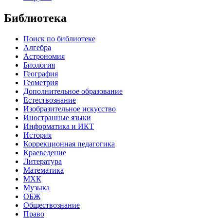
Библиотека
Поиск по библиотеке
Алгебра
Астрономия
Биология
География
Геометрия
Дополнительное образование
Естествознание
Изобразительное искусство
Иностранные языки
Информатика и ИКТ
История
Коррекционная педагогика
Краеведение
Литература
Математика
МХК
Музыка
ОБЖ
Обществознание
Право