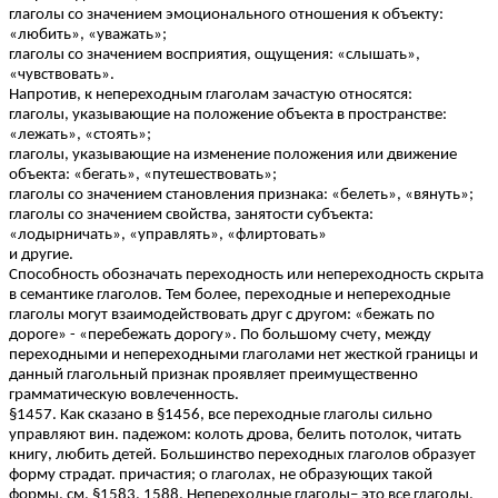
глаголы со значением эмоционального отношения к объекту:
«любить», «уважать»;
глаголы со значением восприятия, ощущения: «слышать»,
«чувствовать».
Напротив, к непереходным глаголам зачастую относятся:
глаголы, указывающие на положение объекта в пространстве:
«лежать», «стоять»;
глаголы, указывающие на изменение положения или движение
объекта: «бегать», «путешествовать»;
глаголы со значением становления признака: «белеть», «вянуть»;
глаголы со значением свойства, занятости субъекта:
«лодырничать», «управлять», «флиртовать»
и другие.
Способность обозначать переходность или непереходность скрыта
в семантике глаголов. Тем более, переходные и непереходные
глаголы могут взаимодействовать друг с другом: «бежать по
дороге» - «перебежать дорогу». По большому счету, между
переходными и непереходными глаголами нет жесткой границы и
данный глагольный признак проявляет преимущественно
грамматическую вовлеченность.
§1457. Как сказано в §1456, все переходные глаголы сильно
управляют вин. падежом: колоть дрова, белить потолок, читать
книгу, любить детей. Большинство переходных глаголов образует
форму страдат. причастия; о глаголах, не образующих такой
формы, см. §1583, 1588. Непереходные глаголы– это все глаголы,