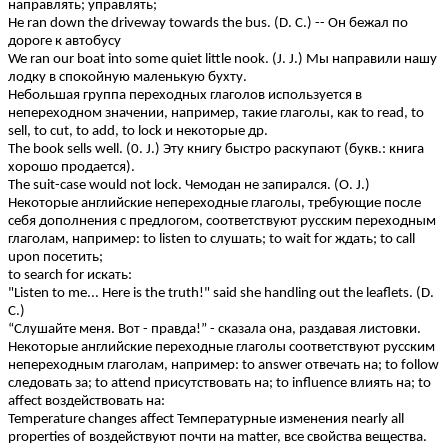
направлять; управлять;
Не ran down the driveway towards the bus. (D. С.) -- Он бежал по
дороге к автобусу
We ran our boat into some quiet little nook. (J. J.) Мы направили нашу
лодку в спокойную маленькую бухту.
Небольшая группа переходных глаголов используется в
непереходном значении, например, такие глаголы, как to read, to
sell, to cut, to add, to lock и некоторые др.
The book sells well. (0. J.) Эту книгу быстро раскупают (букв.: книга
хорошо продается).
The suit-case would not lock. Чемодан не запирался. (О. J.)
Некоторые английские непереходные глаголы, требующие после
себя дополнения с предлогом, соответствуют русским переходным
глаголам, например: to listen to слушать; to wait for ждать; to call
upon посетить;
to search for искать:
"Listen to me... Here is the truth!" said she handling out the leaflets. (D.
С.)
“Слушайте меня. Вот - правда!” - сказала она, раздавая листовки.
Некоторые английские переходные глаголы соответствуют русским
непереходным глаголам, например: to answer отвечать на; to follow
следовать за; to attend присутствовать на; to influence влиять на; to
affect воздействовать на:
Temperature changes affect Температурные изменения nearly all
properties of воздействуют почти на matter, все свойства вещества.