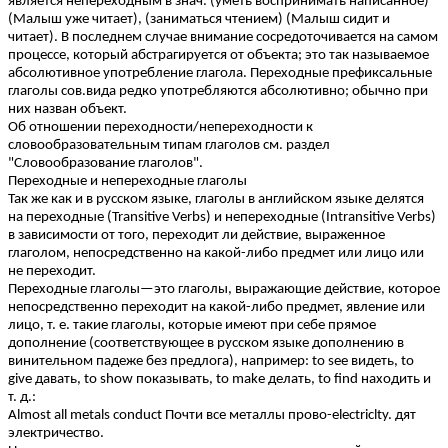
является непереходным в знач. (уметь воспринимать написанное)
(Малыш уже читает), (заниматься чтением) (Малыш сидит и
читает). В последнем случае внимание сосредоточивается на самом
процессе, который абстрагируется от объекта; это так называемое
абсолютивное употребление глагола. Переходные префиксальные
глаголы сов.вида редко употребляются абсолютивно; обычно при
них назван объект.
Об отношении переходности/непереходности к
словообразовательным типам глаголов см. раздел
"Словообразование глаголов".
Переходные и непереходные глаголы
Так же как и в русском языке, глаголы в английском языке делятся
на переходные (Transitive Verbs) и непереходные (Intransitive Verbs)
в зависимости от того, переходит ли действие, выраженное
глаголом, непосредственно на какой-либо предмет или лицо или
не переходит.
Переходные глаголы—это глаголы, выражающие действие, которое
непосредственно переходит на какой-либо предмет, явление или
лицо, т. е. такие глаголы, которые имеют при себе прямое
дополнение (соответствующее в русском языке дополнению в
винительном падеже без предлога), например: to see видеть, to
give давать, to show показывать, to make делать, to find находить и
т. д.:
Almost all metals conduct Почти все металлы прово-electriclty. дят
электричество.