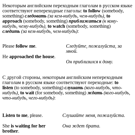
Некоторым английским переходным глаголам в русском языке
соответствуют непереходные глаголы:
to follow
(somebody,
something)
следовать
(за кем-нибудь, чем-нибудь),
to
approach
(somebody, something)
приближаться
(к кому-
нибудь, чему-нибудь),
to watch
(somebody, something)
следить
(за кем-нибудь, чем-нибудь)
:
Please
follow me
.
Следуйте, пожалуйста, за
мной.
Не
approached the house
.
Он приблизился к дому.
С другой стороны, некоторым английским непереходным
глаголам в русском языке соответствуют переходные:
to
listen
(to somebody, something)
слушать
(кого-нибудь, что-
нибудь),
to wait
(for somebody, something)
ждать
(кого-нибудь,
что-нибудь, чего-нибудь)
:
Listen to me
, please.
Слушайте меня, пожалуйста.
She
is waiting for her
Она ждет брата.
brother
.