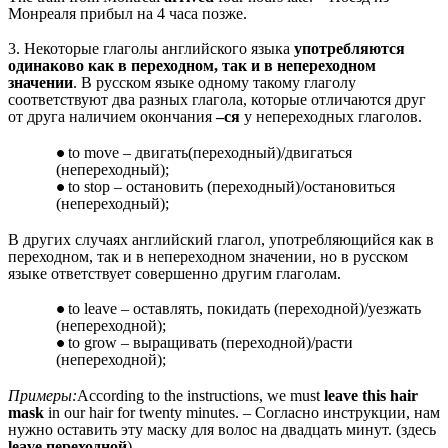
Монреаля прибыл на 4 часа позже.
3. Некоторые глаголы английского языка
употребляются
одинаково как в переходном, так и в непереходном
значении
. В русском языке одному такому глаголу
соответствуют два разных глагола, которые отличаются друг
от друга наличием окончания
–ся
у непереходных глаголов.
to move – двигать(переходный)/двигаться
(непереходный);
to stop – остановить (переходный)/остановиться
(непереходный);
В других случаях английский глагол, употребляющийся как в
переходном, так и в непереходном значении, но в русском
языке ответствует совершенно другим глаголам.
to leave – оставлять, покидать (переходной)/уезжать
(непереходной);
to grow – выращивать (переходной)/расти
(непереходной);
Примеры:
According to the instructions, we must
leave this hair
mask
in our hair for twenty minutes. – Согласно инструкции, нам
нужно оставить эту маску для волос на двадцать минут. (здесь
leave переходной
)