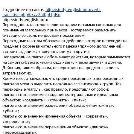
Подробнее на сайте:
http://study-english.info/verb-
transitive.php#ixzz2ut0pUpRu
http://study-english.info/
Переходность глаголов является одним из самых сложных для
понимания глагольных признаков. Постараемся разъяснить
ситуацию со столь непростым показателем.
Переходные глаголы обозначают действие, которое переходит на
предмет в форме винительного падежа (прямого дополнения):
«строить здание», «покупать книгу» и другие.
Непереходные глаголы обозначают действия, которые замыкаются
на самом субъекте: «мама отдыхает», «песня звучит» и другие.
Действия, таким образом, не переходят на предметы, а лишь
затрагивают их.
Кроме того, отмечается, что среди переходных и непереходных
глаголов можно выделить несколько семантических групп. Так,
переходные глаголы, как правило, представляют собой:
глаголы со значением созидания материальных и идеальных
объектов: «создавать», «сочинять», «пить»;
глаголы со значением разрушения объекта: «уничтожить»,
«убить»;
глаголы со значением изменения объекта: «сократить»,
«переделать»;
глаголы со значением перемещения объекта: «двигать»,
«перекладывать»;