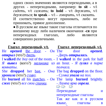
одних своих значениях являются переходными, а в
других - непереходными, например:
to sit
- v/i
сидеть
, v/t
сажать
;
to hold
- v/t
держать,
v/i
держаться
;
to speak
– v/i –
говорить
, v/t
сказать
.
И соответственно могут принимать, либо не
принимать, прямое дополнение.
В русском же языке такие глаголы отличаются по
внешнему виду либо наличием окончания
-ся
при
непереходных глаголах, либо являются
совершенно различными.
Глагол переходный, v/t.
Глагол непереходный, v/i.
He
opened
the door
. -
Он
The door
opened
.
открыл
(что?)
дверь
.
-
Дверь
открылась
.
I
walked
the boy
out of the room. -
I
walked
in the park for half
Я
вывел
(кого?)
мальчика
из
an hour. -
Я
гулял
в парке
комнаты
.
полчаса.
She
dropped
her
bag.
-
Она
The bag
dropped
on the floor.
уронила
(что?)
сумку
.
-
Сумка
упала
на пол.
He
burned
all his
matches
. -
Он
The lamp
burned
brightly.
сжег
(что?)
все свои
спички
.
-
Лампа ярко
горела
.
Переходные и
непереходные глаголы
Так же как и в русском
языке, глаголы в