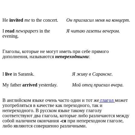
Не
invited
me
to the concert.
Он пригласил меня на концерт.
I
read
newspapers
in the
Я читаю газеты вечером.
evening.
Глаголы, которые не могут иметь при себе прямого
дополнения, называются
непереходными
:
I
live
in Saransk.
Я живу в Саранске.
My father
arrived
yesterday.
Мой отец приехал вчера.
В английском языке очень часто один и тот же
глагол
может
употребляться в качестве как переходного, так и
непереходного. В русском языке такому глаголу
соответствуют два глагола, которые либо различаются между
собой наличием окончания
-ся
при непереходном глаголе,
либо являются совершенно различными.