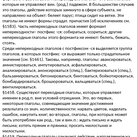
которые не управляют вин. (род.) падежом. В большинстве случаев
это глаголы, действие которых замкнуто в сфере субъекта, не
направлено на объект: белеет парус; птица сидит на ветке. Эти
глаголы не имеют формы страдат. причастия (об исключениях см.
§1583). Часть непереходных глаголов имеет формант
непереходности– постфикс -ся: собираться, ссориться; другие
непереходные глаголы этого форманта не имеют: белеть, бежать,
стоять.
Среди непереходных глаголов с постфиксом -ся выделяется группа
глаголов, в которых постфикс -ся выражает только страдательное
значение (см. §1461). Таковы, например, глаголы: авансироваться,
амнистироваться, ампутироваться, асфальтироваться,
анализироваться, анонсироваться (спец.), бактеризоваться (спец.),
бальзамироваться, бетонироваться, бинтоваться, бойкотироваться,
бомбардироваться, брошюроваться, вальцеваться (спец.),
вентилироваться.
§1458. Существуют переходные глаголы, которые управляют
именем в род.п. вне условий отрицания. Это, во-первых,
некоторые глаголы, совмещающие значение достижения
результата со знач. количественности: нарвать цветов, наделать
ошибок, накупить книг; во-вторых, глаголы, при которых может
быть употреблен как род., так и вин.п.: ждать письмо и ждать
письма; хотеть пряник и пряника; просить милостыню и
милостыни.
§1459. Переходные глаголы означают действие, направленное на