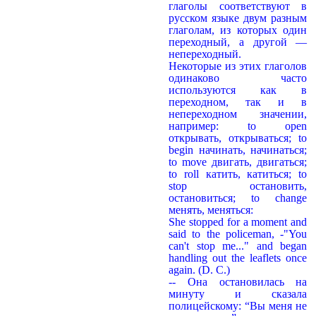
глаголы соответствуют в
русском языке двум разным
глаголам, из которых один
переходный, а другой —
непереходный.
Некоторые из этих глаголов
одинаково часто
используются как в
переходном, так и в
непереходном значении,
например: to open
открывать, открываться; to
begin начинать, начинаться;
to move двигать, двигаться;
to roll катить, катиться; to
stop остановить,
остановиться; to change
менять, меняться:
She stopped for a moment and
said to the policeman, -"You
can't stop me..." and began
handling out the leaflets once
again. (D. С.)
-- Она остановилась на
минуту и сказала
полицейскому: “Вы меня не