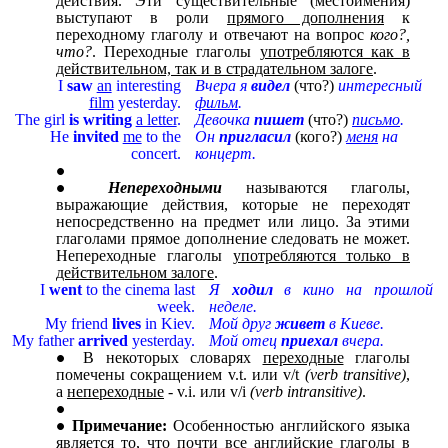
действия. Эти существительные (местоимения)
выступают в роли
прямого дополнения
к
переходному глаголу и отвечают на вопрос
кого?,
что?
. Переходные глаголы
употребляются как в
действительном, так и в страдательном залоге
.
I
saw
an
interesting
Вчера я
видел
(что?)
интересный
film
yesterday.
фильм
.
The girl
is writing
a letter
.
Девочка
пишет
(что?)
письмо
.
He
invited
me
to the
Он
пригласил
(кого?)
меня
на
concert.
концерт.
Непереходными
называются глаголы,
выражающие действия, которые не переходят
непосредственно на предмет или лицо. За этими
глаголами прямое дополнение следовать не может.
Непереходные глаголы
употребляются только в
действительном залоге
.
I
went
to the cinema last
Я
ходил
в кино на прошлой
week.
неделе.
My friend
lives
in Kiev.
Мой друг
живет
в Киеве.
My father
arrived
yesterday.
Мой отец
приехал
вчера.
В некоторых словарях
переходные
глаголы
помечены сокращением v.t. или v/t
(verb transitive)
,
а
непереходные
- v.i. или v/i
(verb intransitive)
.
Примечание:
Особенностью английского языка
является то, что почти все английские глаголы в