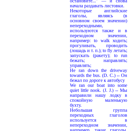
остановите...” — и снова
начала раздавать листовки.
Некоторые английские
глаголы, являясь (в
основном своем значении)
непереходными,
используются также и в
переходном значении,
например: to walk ходить;
прогуливать, проводить
(лошадь и т. п.); to fly летать;
запускать (ракету); to run
бежать; направлять;
управлять;
Не ran down the driveway
towards the bus. (D. С.) -- Он
бежал по дороге к автобусу
We ran our boat into some
quiet little nook. (J. J.) -- Мы
направили нашу лодку в
спокойную маленькую
бухту.
Небольшая группа
переходных глаголов
используется в
непереходном значении,
например, такие глаголы,