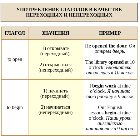
УПОТРЕБЛЕНИЕ ГЛАГОЛОВ В КАЧЕСТВЕ
ПЕРЕХОДНЫХ И НЕПЕРЕХОДНЫХ
ГЛАГОЛ
ЗНАЧЕНИЯ
ПРИМЕР
Не
opened the door.
Он
1) открывать
открыл дверь.
(переходный);
to open
The library
opened
at 10
2) открываться
o’clock.
Библиотека
(непереходный)
открылась в 10 часов.
I
begin work
at nine
1) начинать
o’clock.
Я начинаю
(переходный);
свою работу в 9 часов.
2) начинаться
to begin
Our English
(непереходный)
lessons
begin
at nine
o’clock.
Наши уроки
английского
начинаются в 9 часов.