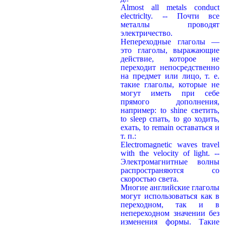
Almost all metals conduct
electriclty. -- Почти все
металлы проводят
электричество.
Непереходные глаголы —
это глаголы, выражающие
действие, которое не
переходит непосредственно
на предмет или лицо, т. е.
такие глаголы, которые не
могут иметь при себе
прямого дополнения,
например: to shine светить,
to sleep спать, to go ходить,
ехать, to remain оставаться и
т. п.:
Electromagnetic waves travel
with the velocity of light. --
Электромагнитные волны
распространяются со
скоростью света.
Многие английские глаголы
могут использоваться как в
переходном, так и в
непереходном значении без
изменения формы. Такие