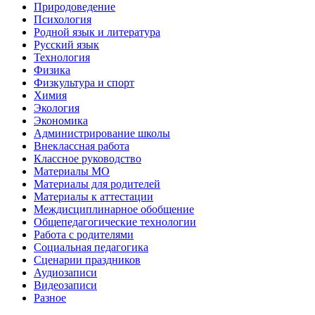
Природоведение
Психология
Родной язык и литература
Русский язык
Технология
Физика
Физкультура и спорт
Химия
Экология
Экономика
Администрирование школы
Внеклассная работа
Классное руководство
Материалы МО
Материалы для родителей
Материалы к аттестации
Междисциплинарное обобщение
Общепедагогические технологии
Работа с родителями
Социальная педагогика
Сценарии праздников
Аудиозаписи
Видеозаписи
Разное