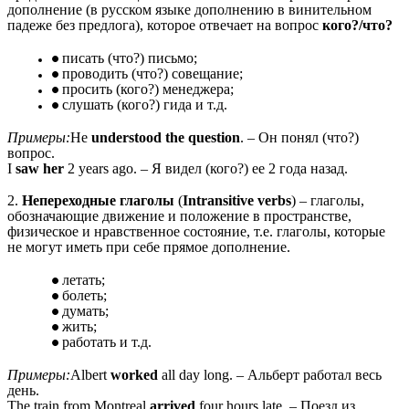
дополнение (в русском языке дополнению в винительном
падеже без предлога), которое отвечает на вопрос
кого?/что?
писать (что?) письмо;
проводить (что?) совещание;
просить (кого?) менеджера;
слушать (кого?) гида и т.д.
Примеры:
He
understood the question
. – Он понял (что?)
вопрос.
I
saw her
2 years ago. – Я видел (кого?) ее 2 года назад.
2.
Непереходные глаголы
(
Intransitive verbs
) – глаголы,
обозначающие движение и положение в пространстве,
физическое и нравственное состояние, т.е. глаголы, которые
не могут иметь при себе прямое дополнение.
летать;
болеть;
думать;
жить;
работать и т.д.
Примеры:
Albert
worked
all day long. – Альберт работал весь
день.
The train from Montreal
arrived
four hours late. – Поезд из