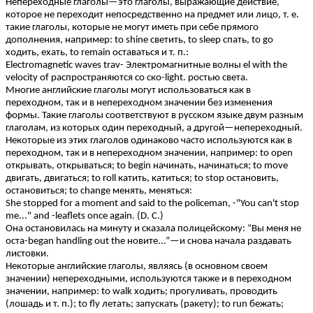
Непереходные глаголы—это глаголы, выражающие действие,
которое не переходит непосредственно на предмет или лицо, т. е.
такие глаголы, которые не могут иметь при себе прямого
дополнения, например: to shine светить, to sleep спать, to go
ходить, ехать, to remain оставаться и т. п.:
Electromagnetic waves trav- Электромагнитные волны el with the
velocity of распространяются со ско-light. ростью света.
Многие английские глаголы могут использоваться как в
переходном, так и в непереходном значении без изменения
формы. Такие глаголы соответствуют в русском языке двум разным
глаголам, из которых один переходный, а другой—непереходный.
Некоторые из этих глаголов одинаково часто используются как в
переходном, так и в непереходном значении, например: to open
открывать, открываться; to begin начинать, начинаться; to move
двигать, двигаться; to roll катить, катиться; to stop остановить,
остановиться; to change менять, меняться:
She stopped for a moment and said to the policeman, -"You can't stop
me..." and -leaflets once again. (D. С.)
Она остановилась на минуту и сказала полицейскому: “Вы меня не
оста-began handling out the новите...”—и снова начала раздавать
листовки.
Некоторые английские глаголы, являясь (в основном своем
значении) непереходными, используются также и в переходном
значении, например: to walk ходить; прогуливать, проводить
(лошадь и т. п.); to fly летать; запускать (ракету); to run бежать;