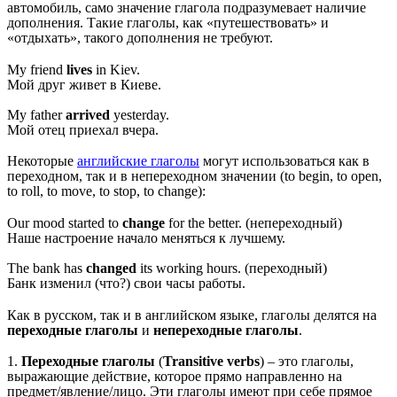
автомобиль, само значение глагола подразумевает наличие
дополнения. Такие глаголы, как «путешествовать» и
«отдыхать», такого дополнения не требуют.
My friend
lives
in Kiev.
Мой друг живет в Киеве.
My father
arrived
yesterday.
Мой отец приехал вчера.
Некоторые
английские глаголы
могут использоваться как в
переходном, так и в непереходном значении (to begin, to open,
to roll, to move, to stop, to change):
Our mood started to
change
for the better. (непереходный)
Наше настроение начало меняться к лучшему.
The bank has
changed
its working hours. (переходный)
Банк изменил (что?) свои часы работы.
Как в русском, так и в английском языке, глаголы делятся на
переходные глаголы
и
непереходные глаголы
.
1.
Переходные глаголы
(
Transitive verbs
) – это глаголы,
выражающие действие, которое прямо направленно на
предмет/явление/лицо. Эти глаголы имеют при себе прямое