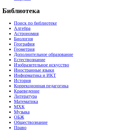
Библиотека
Поиск по библиотеке
Алгебра
Астрономия
Биология
География
Геометрия
Дополнительное образование
Естествознание
Изобразительное искусство
Иностранные языки
Информатика и ИКТ
История
Коррекционная педагогика
Краеведение
Литература
Математика
МХК
Музыка
ОБЖ
Обществознание
Право