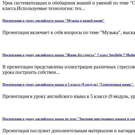
Урок систематизации и обобщения знаний и умений по теме "Ст
класса.Используемые технологии: тех...
Презентация к уроку английского языка "Музыка в нашей жизни"
Презентация включает в себя вопросы по теме "Музыка", выск
Презентация к уроку английского языка "Жизнь без стресса" 7 класс Spotlight 7 Module
В презентации представлены иллюстрации различных стрессовы
урока построить собствен...
Презентация к уроку английского языка в 5 классе (9 модуль) "Современная жизнь".
Презентация к уроку английского языка в 5 классе (9 модуль, ур
Презентация к уроку английского языка по теме "Значение иностранных языков в со
Презентация послужит дополнительным материалом и наглядным