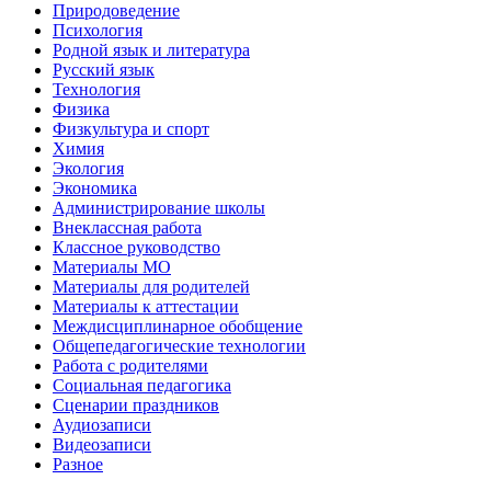
Природоведение
Психология
Родной язык и литература
Русский язык
Технология
Физика
Физкультура и спорт
Химия
Экология
Экономика
Администрирование школы
Внеклассная работа
Классное руководство
Материалы МО
Материалы для родителей
Материалы к аттестации
Междисциплинарное обобщение
Общепедагогические технологии
Работа с родителями
Социальная педагогика
Сценарии праздников
Аудиозаписи
Видеозаписи
Разное