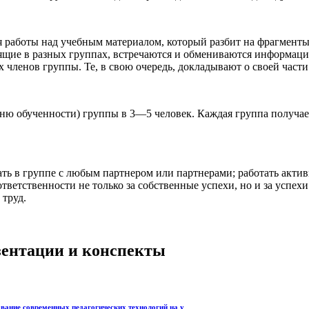
ля работы над учебным материалом, который разбит на фрагмент
тоящие в разных группах, встречаются и обмениваются информац
х членов группы. Те, в свою очередь, докладывают о своей части
овню обученности) группы в 3—5 человек. Каждая группа получа
ать в группе с любым партнером или партнерами; работать актив
ветственности не только за собственные успехи, но и за успехи 
 труд.
езентации и конспекты
вание современных педагогических технологий на у