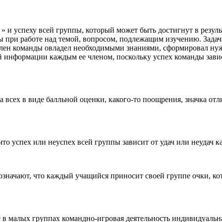
» и успеху всей группы, который может быть достигнут в резул
при работе над темой, вопросом, подлежащим изучению. Задача 
й член команды овладел необходимыми знаниями, сформировал нуж
й информации каждым ее членом, поскольку успех команды завис
а всех в виде балльной оценки, какого-то поощрения, значка от
что успех или неуспех всей группы зависит от удач или неудач к
означают, что каждый учащийся приносит своей группе очки, ко
е в малых группах командно-игровая деятельность индивидуальна