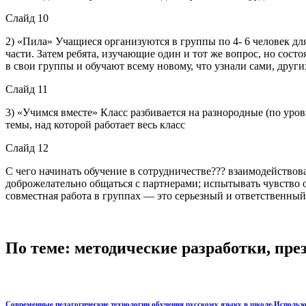
Слайд 10
2) «Пила» Учащиеся организуются в группы по 4- 6 человек д
части. Затем ребята, изучающие один и тот же вопрос, но сос
в свои группы и обучают всему новому, что узнали сами, други
Слайд 11
3) «Учимся вместе» Класс разбивается на разнородные (по ур
темы, над которой работает весь класс
Слайд 12
С чего начинать обучение в сотрудничестве??? взаимодействов
доброжелательно общаться с партнерами; испытывать чувство от
совместная работа в группах — это серьезный и ответственный
По теме: методические разработки, пр
Современные педагогические технологии обучения русскому языку в школе.Использо