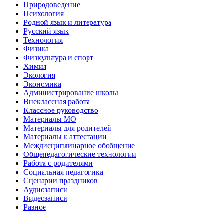
Природоведение
Психология
Родной язык и литература
Русский язык
Технология
Физика
Физкультура и спорт
Химия
Экология
Экономика
Администрирование школы
Внеклассная работа
Классное руководство
Материалы МО
Материалы для родителей
Материалы к аттестации
Междисциплинарное обобщение
Общепедагогические технологии
Работа с родителями
Социальная педагогика
Сценарии праздников
Аудиозаписи
Видеозаписи
Разное