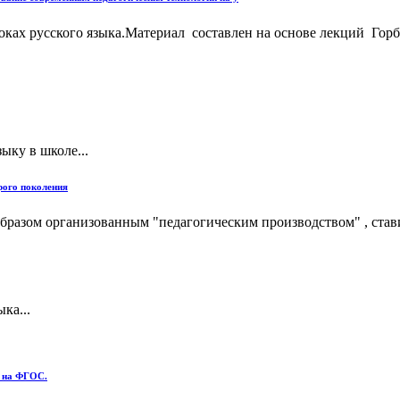
оках русского языка.Материал составлен на основе лекций Гор
ыку в школе...
рого поколения
бразом организованным "педагогическим производством" , став
ка...
е на ФГОС.