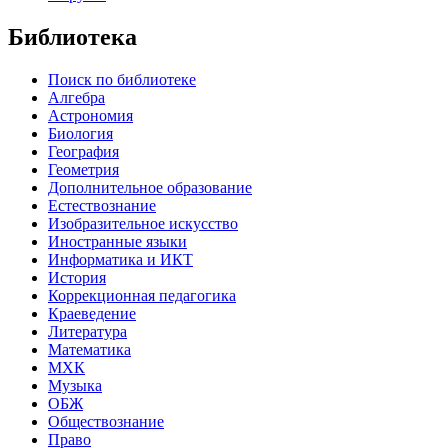
Библиотека
Поиск по библиотеке
Алгебра
Астрономия
Биология
География
Геометрия
Дополнительное образование
Естествознание
Изобразительное искусство
Иностранные языки
Информатика и ИКТ
История
Коррекционная педагогика
Краеведение
Литература
Математика
МХК
Музыка
ОБЖ
Обществознание
Право