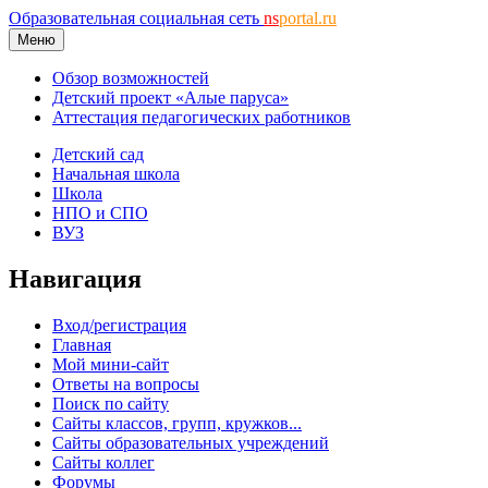
Образовательная социальная сеть
ns
portal.ru
Меню
Обзор возможностей
Детский проект «Алые паруса»
Аттестация педагогических работников
Детский сад
Начальная школа
Школа
НПО и СПО
ВУЗ
Навигация
Вход/регистрация
Главная
Мой мини-сайт
Ответы на вопросы
Поиск по сайту
Сайты классов, групп, кружков...
Сайты образовательных учреждений
Сайты коллег
Форумы