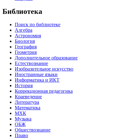
Библиотека
Поиск по библиотеке
Алгебра
Астрономия
Биология
География
Геометрия
Дополнительное образование
Естествознание
Изобразительное искусство
Иностранные языки
Информатика и ИКТ
История
Коррекционная педагогика
Краеведение
Литература
Математика
МХК
Музыка
ОБЖ
Обществознание
Право