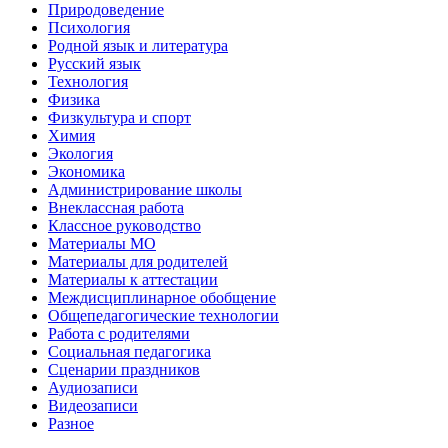
Природоведение
Психология
Родной язык и литература
Русский язык
Технология
Физика
Физкультура и спорт
Химия
Экология
Экономика
Администрирование школы
Внеклассная работа
Классное руководство
Материалы МО
Материалы для родителей
Материалы к аттестации
Междисциплинарное обобщение
Общепедагогические технологии
Работа с родителями
Социальная педагогика
Сценарии праздников
Аудиозаписи
Видеозаписи
Разное