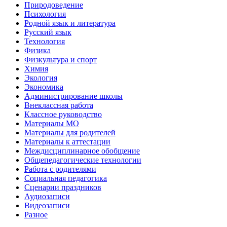
Природоведение
Психология
Родной язык и литература
Русский язык
Технология
Физика
Физкультура и спорт
Химия
Экология
Экономика
Администрирование школы
Внеклассная работа
Классное руководство
Материалы МО
Материалы для родителей
Материалы к аттестации
Междисциплинарное обобщение
Общепедагогические технологии
Работа с родителями
Социальная педагогика
Сценарии праздников
Аудиозаписи
Видеозаписи
Разное