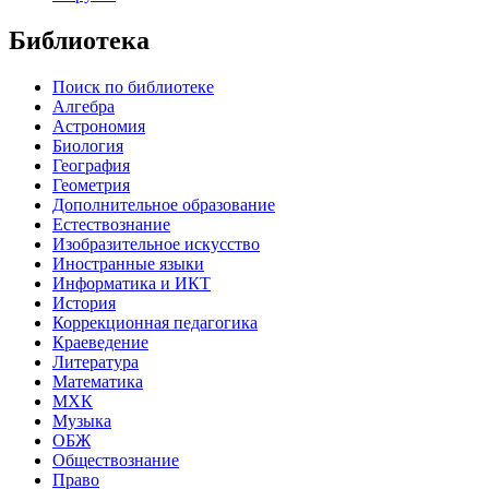
Библиотека
Поиск по библиотеке
Алгебра
Астрономия
Биология
География
Геометрия
Дополнительное образование
Естествознание
Изобразительное искусство
Иностранные языки
Информатика и ИКТ
История
Коррекционная педагогика
Краеведение
Литература
Математика
МХК
Музыка
ОБЖ
Обществознание
Право