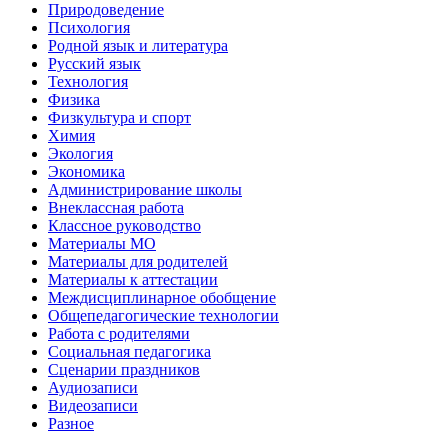
Природоведение
Психология
Родной язык и литература
Русский язык
Технология
Физика
Физкультура и спорт
Химия
Экология
Экономика
Администрирование школы
Внеклассная работа
Классное руководство
Материалы МО
Материалы для родителей
Материалы к аттестации
Междисциплинарное обобщение
Общепедагогические технологии
Работа с родителями
Социальная педагогика
Сценарии праздников
Аудиозаписи
Видеозаписи
Разное