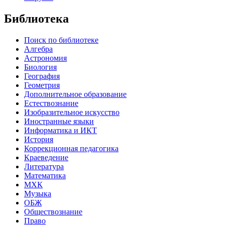
Библиотека
Поиск по библиотеке
Алгебра
Астрономия
Биология
География
Геометрия
Дополнительное образование
Естествознание
Изобразительное искусство
Иностранные языки
Информатика и ИКТ
История
Коррекционная педагогика
Краеведение
Литература
Математика
МХК
Музыка
ОБЖ
Обществознание
Право