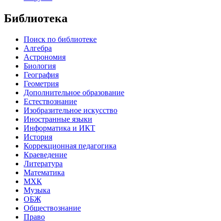
Библиотека
Поиск по библиотеке
Алгебра
Астрономия
Биология
География
Геометрия
Дополнительное образование
Естествознание
Изобразительное искусство
Иностранные языки
Информатика и ИКТ
История
Коррекционная педагогика
Краеведение
Литература
Математика
МХК
Музыка
ОБЖ
Обществознание
Право