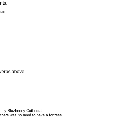
nts.
ить
 verbs above.
assily Blazhenny Cathedral.
n there was no need to have a fortress.