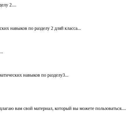
лу 2....
ких навыков по разделу 2 для8 класса...
..
атических навыков по разделу3...
лагаю вам свой материал, который вы можете пользоваться....