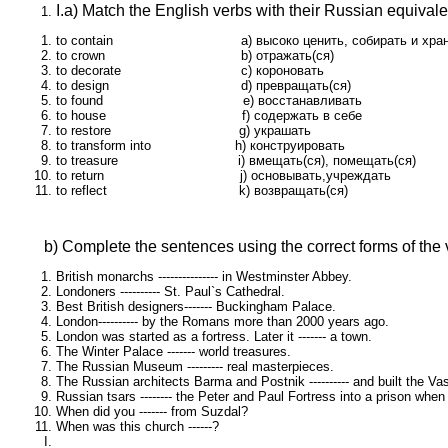
I.a) Match the English verbs with their Russian equivale
to contain a) высоко ценить, собирать и хран
to crown b) отражать(ся)
to decorate c) короновать
to design d) превращать(ся)
to found e) восстанавливать
to house f) содержать в себе
to restore g) украшать
to transform into h) конструировать
to treasure i) вмещать(ся), помещать(ся)
to return j) основывать,учреждать
to reflect k) возвращать(ся)
b) Complete the sentences using the correct forms of the
British monarchs --------------- in Westminster Abbey.
Londoners ---------- St. Paul`s Cathedral.
Best British designers------- Buckingham Palace.
London---------- by the Romans more than 2000 years ago.
London was started as a fortress. Later it ------- a town.
The Winter Palace ------- world treasures.
The Russian Museum --------- real masterpieces.
The Russian architects Barma and Postnik ---------- and built the V
Russian tsars -------- the Peter and Paul Fortress into a prison whe
When did you ------- from Suzdal?
When was this church ------?