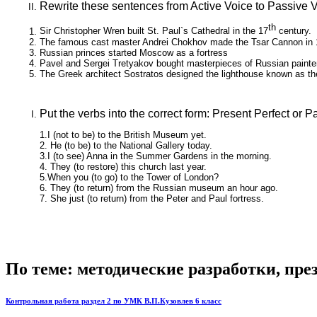
Rewrite these sentences from Active Voice to Passive 
th
Sir Christopher Wren built St. Paul`s Cathedral in the 17
century.
The famous cast master Andrei Chokhov made the Tsar Cannon in 
Russian princes started Moscow as a fortress
Pavel and Sergei Tretyakov bought masterpieces of Russian painter
The Greek architect Sostratos designed the lighthouse known as th
Put the verbs into the correct form: Present Perfect or P
1.I (not to be) to the British Museum yet.
2. He (to be) to the National Gallery today.
3.I (to see) Anna in the Summer Gardens in the morning.
4. They (to restore) this church last year.
5.When you (to go) to the Tower of London?
6. They (to return) from the Russian museum an hour ago.
7. She just (to return) from the Peter and Paul fortress.
По теме: методические разработки, пр
Контрольная работа раздел 2 по УМК В.П.Кузовлев 6 класс