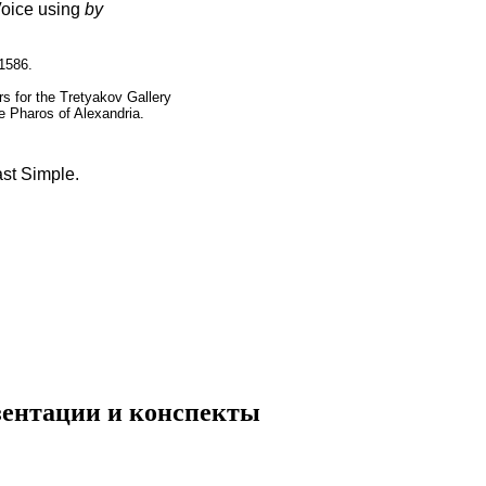
Voice using
by
1586.
s for the Tretyakov Gallery
e Pharos of Alexandria.
ast Simple.
езентации и конспекты