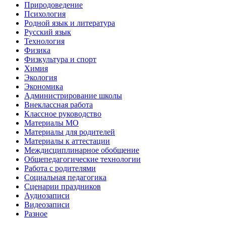
Природоведение
Психология
Родной язык и литература
Русский язык
Технология
Физика
Физкультура и спорт
Химия
Экология
Экономика
Администрирование школы
Внеклассная работа
Классное руководство
Материалы МО
Материалы для родителей
Материалы к аттестации
Междисциплинарное обобщение
Общепедагогические технологии
Работа с родителями
Социальная педагогика
Сценарии праздников
Аудиозаписи
Видеозаписи
Разное