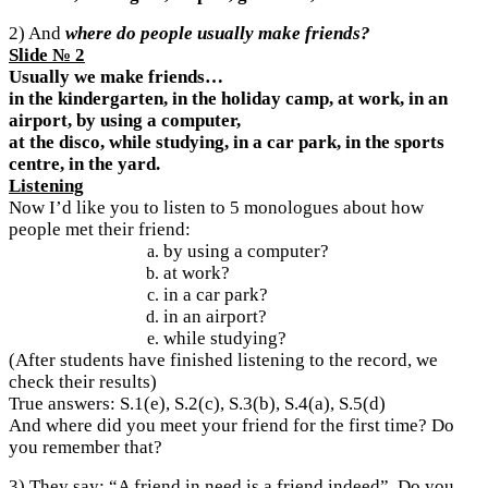
2) And
where do people usually make friends?
Slide № 2
Usually we make friends…
in the kindergarten, in the holiday camp, at work, in an
airport, by using a computer,
at the disco, while studying, in a car park, in the sports
centre, in the yard.
Listening
Now I’d like you to listen to 5 monologues about how
people met their friend:
by using a computer?
at work?
in a car park?
in an airport?
while studying?
(After students have finished listening to the record, we
check their results)
True answers: S.1(e), S.2(c), S.3(b), S.4(a), S.5(d)
And where did you meet your friend for the first time? Do
you remember that?
3) They say: “A friend in need is a friend indeed”. Do you