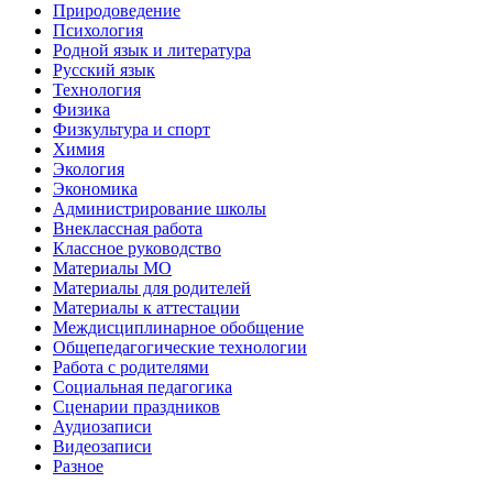
Природоведение
Психология
Родной язык и литература
Русский язык
Технология
Физика
Физкультура и спорт
Химия
Экология
Экономика
Администрирование школы
Внеклассная работа
Классное руководство
Материалы МО
Материалы для родителей
Материалы к аттестации
Междисциплинарное обобщение
Общепедагогические технологии
Работа с родителями
Социальная педагогика
Сценарии праздников
Аудиозаписи
Видеозаписи
Разное