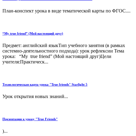
План-конспект урока в виде тематической карты по ФГОС....
“Му true friend” (Мой настоящий друг)
Предмет: английский языкТип учебного занятия (в рамках
системно-деятельностного подхода): урок рефлексии Тема
урока: “Му true friend” (Мой настоящий друг)Цели
учителя:Практическ...
Технологическая карта урока "True friends" Starlight 5
Урок открытия новых знаний...
Презентация к уроку "True Friends"
)...