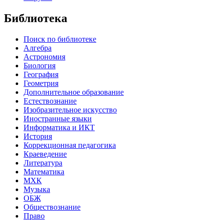
Библиотека
Поиск по библиотеке
Алгебра
Астрономия
Биология
География
Геометрия
Дополнительное образование
Естествознание
Изобразительное искусство
Иностранные языки
Информатика и ИКТ
История
Коррекционная педагогика
Краеведение
Литература
Математика
МХК
Музыка
ОБЖ
Обществознание
Право