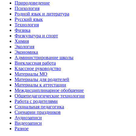
Природоведение
Психология
Родной язык и литература
Русский язык
Технология
Физика
Физкультура и спорт
Химия
Экология
Экономика
Администрирование школы
Внеклассная работа
Классное руководство
Материалы МО
Материалы для родителей
Материалы к аттестации
Междисциплинарное обобщение
Общепедагогические технологии
Работа с родителями
Социальная педагогика
Сценарии праздников
Аудиозаписи
Видеозаписи
Разное