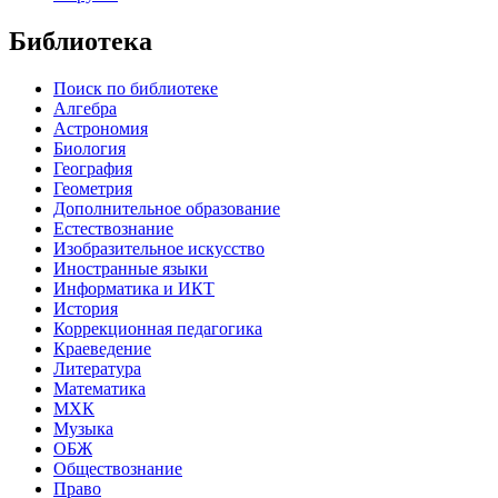
Библиотека
Поиск по библиотеке
Алгебра
Астрономия
Биология
География
Геометрия
Дополнительное образование
Естествознание
Изобразительное искусство
Иностранные языки
Информатика и ИКТ
История
Коррекционная педагогика
Краеведение
Литература
Математика
МХК
Музыка
ОБЖ
Обществознание
Право