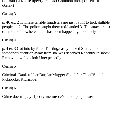
пойман на месте преступления) Common trick ( обычный
обман)
Слайд 3
p. 46 ex. 2 1. These terrible fraudsters are just trying to trick gullible
people … 2. The police caught them red-handed 3. The attacker just
came out of nowhere 4. this has been happening a lot lately
Слайд 4
p. 4 ex 3 Got into by force Trusting/easily tricked Small/minor Take
someone’s attention away from sth Was deceived Recently In shock
Remove it with a cloth Unexpectedly
Слайд 5
Criminals Bank robber Burglar Mugger Shoplifter Thief Vandal
Pickpocket Kidnapper
Слайд 6
Crime doesn’t pay Преступление себя не оправдывает