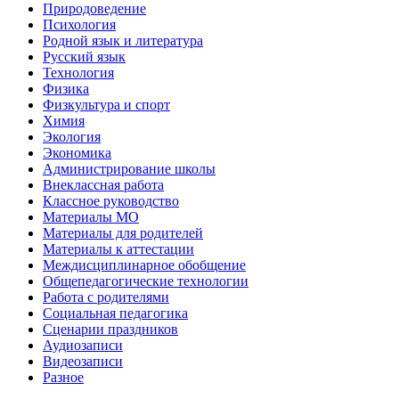
Природоведение
Психология
Родной язык и литература
Русский язык
Технология
Физика
Физкультура и спорт
Химия
Экология
Экономика
Администрирование школы
Внеклассная работа
Классное руководство
Материалы МО
Материалы для родителей
Материалы к аттестации
Междисциплинарное обобщение
Общепедагогические технологии
Работа с родителями
Социальная педагогика
Сценарии праздников
Аудиозаписи
Видеозаписи
Разное