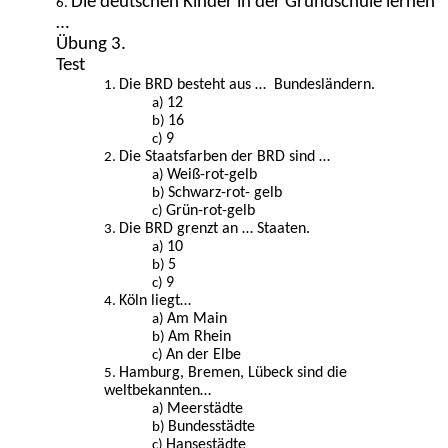
Die deutschen Kinder in der Grundschule lernen
…
Übung 3.
Test
Die BRD besteht aus … Bundesländern.
12
16
9
Die Staatsfarben der BRD sind …
Weiß-rot-gelb
Schwarz-rot- gelb
Grün-rot-gelb
Die BRD grenzt an … Staaten.
10
5
9
Köln liegt…
Am Main
Am Rhein
An der Elbe
Hamburg, Bremen, Lübeck sind die
weltbekannten…
Meerstädte
Bundesstädte
Hansestädte