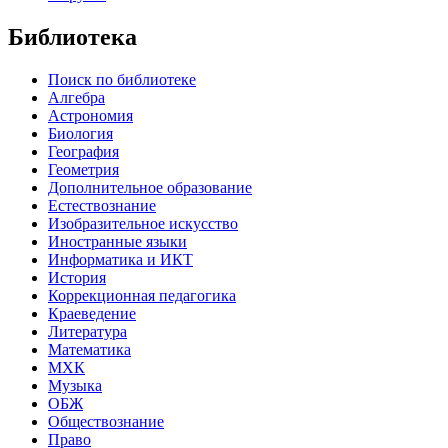
Библиотека
Поиск по библиотеке
Алгебра
Астрономия
Биология
География
Геометрия
Дополнительное образование
Естествознание
Изобразительное искусство
Иностранные языки
Информатика и ИКТ
История
Коррекционная педагогика
Краеведение
Литература
Математика
МХК
Музыка
ОБЖ
Обществознание
Право