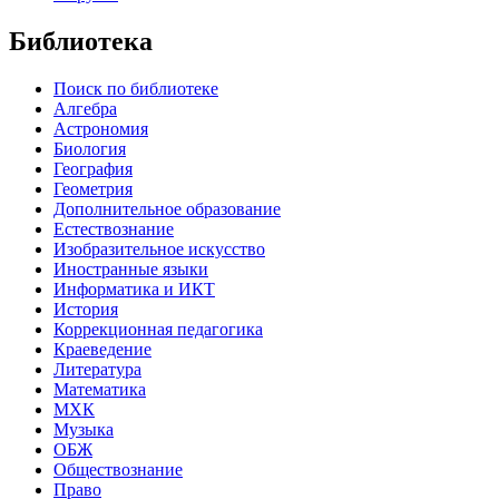
Библиотека
Поиск по библиотеке
Алгебра
Астрономия
Биология
География
Геометрия
Дополнительное образование
Естествознание
Изобразительное искусство
Иностранные языки
Информатика и ИКТ
История
Коррекционная педагогика
Краеведение
Литература
Математика
МХК
Музыка
ОБЖ
Обществознание
Право