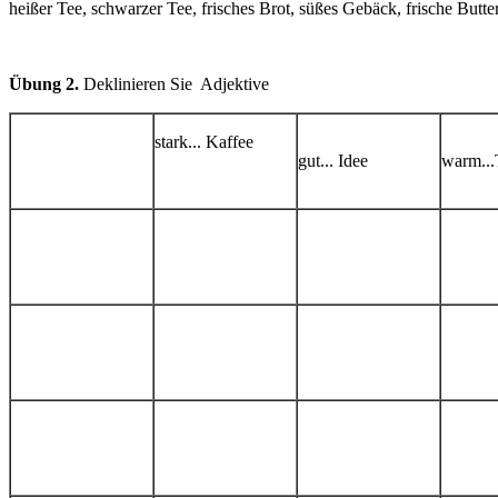
heißer Tee, schwarzer Tee, frisches Brot, süßes Gebäck, frische Butte
Übung
2
.
Deklinieren Sie Adjektive
stark... Kaffee
gut... Idee
warm...