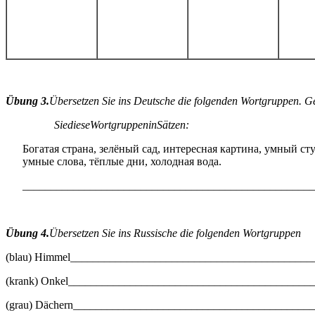
Übung 3.
Übersetzen Sie ins Deutsche die folgenden Wortgruppen. 
Sie
diese
Wortgruppen
in
S
ä
tzen
:
Богатая страна, зелёный сад, интересная картина, умный с
умные слова, тёплые дни, холодная вода.
____________________________________________________
Übung 4.
Übersetzen Sie ins Russische die folgenden Wortgruppen
(blau) Himmel___________________________________________
(krank) Onkel___________________________________________
(grau) Dächern__________________________________________