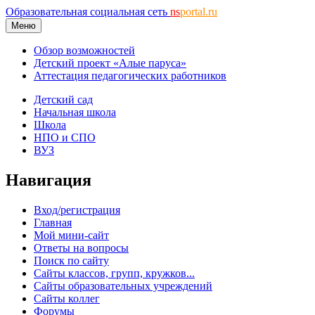
Образовательная социальная сеть
ns
portal.ru
Меню
Обзор возможностей
Детский проект «Алые паруса»
Аттестация педагогических работников
Детский сад
Начальная школа
Школа
НПО и СПО
ВУЗ
Навигация
Вход/регистрация
Главная
Мой мини-сайт
Ответы на вопросы
Поиск по сайту
Сайты классов, групп, кружков...
Сайты образовательных учреждений
Сайты коллег
Форумы