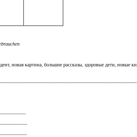
Gebrauchen
тудент, новая картина, большие рассказы, здоровые дети, новые 
________________________________________________________
___________
____________
____________