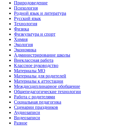
Природоведение
Психология
Родной язык и литература
Русский язык
Технология
Физика
Физкультура и спорт
Химия
Экология
Экономика
Администрирование школы
Внеклассная работа
Классное руководство
Материалы МО
Материалы для родителей
Материалы к аттестации
Междисциплинарное обобщение
Общепедагогические технологии
Работа с родителями
Социальная педагогика
Сценарии праздников
Аудиозаписи
Видеозаписи
Разное