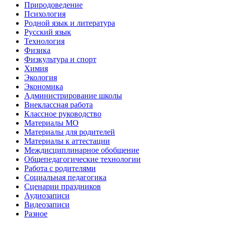
Природоведение
Психология
Родной язык и литература
Русский язык
Технология
Физика
Физкультура и спорт
Химия
Экология
Экономика
Администрирование школы
Внеклассная работа
Классное руководство
Материалы МО
Материалы для родителей
Материалы к аттестации
Междисциплинарное обобщение
Общепедагогические технологии
Работа с родителями
Социальная педагогика
Сценарии праздников
Аудиозаписи
Видеозаписи
Разное