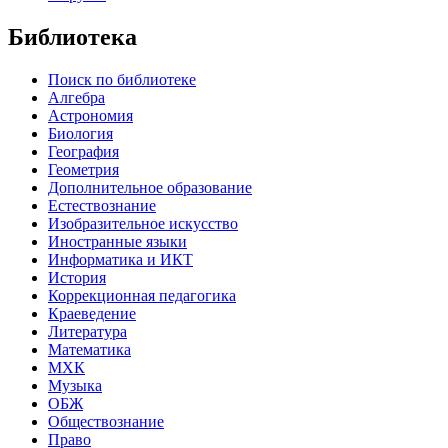
Библиотека
Поиск по библиотеке
Алгебра
Астрономия
Биология
География
Геометрия
Дополнительное образование
Естествознание
Изобразительное искусство
Иностранные языки
Информатика и ИКТ
История
Коррекционная педагогика
Краеведение
Литература
Математика
МХК
Музыка
ОБЖ
Обществознание
Право