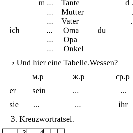
m ... Tante d ... 
... Mutter ... M
... Vater ... B
ich ... Oma du ... 
... Opa ... F
... Onkel ... Ge
Und hier eine Tabelle.Wessen?
м.р ж.р ср.р
er sein ... ..
sie ... ... ihr
3.
Kreuzwortratsel.
3
4