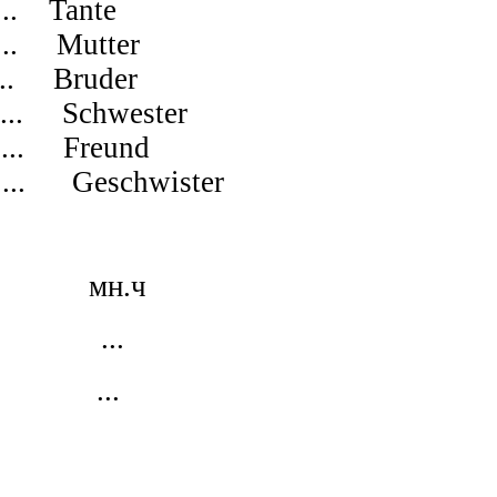
Tante
utter
ruder
Schwester
reund
schwister
 мн.ч
. ...
 ...