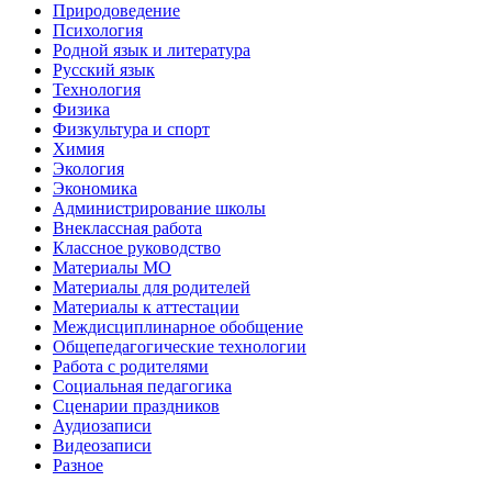
Природоведение
Психология
Родной язык и литература
Русский язык
Технология
Физика
Физкультура и спорт
Химия
Экология
Экономика
Администрирование школы
Внеклассная работа
Классное руководство
Материалы МО
Материалы для родителей
Материалы к аттестации
Междисциплинарное обобщение
Общепедагогические технологии
Работа с родителями
Социальная педагогика
Сценарии праздников
Аудиозаписи
Видеозаписи
Разное