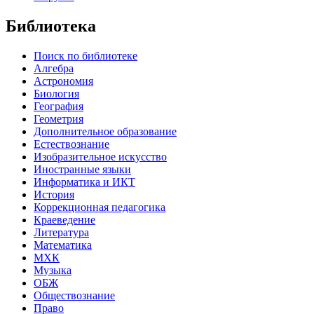
Библиотека
Поиск по библиотеке
Алгебра
Астрономия
Биология
География
Геометрия
Дополнительное образование
Естествознание
Изобразительное искусство
Иностранные языки
Информатика и ИКТ
История
Коррекционная педагогика
Краеведение
Литература
Математика
МХК
Музыка
ОБЖ
Обществознание
Право