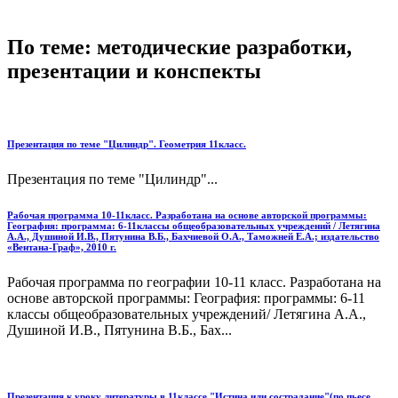
По теме: методические разработки,
презентации и конспекты
Презентация по теме "Цилиндр". Геометрия 11класс.
Презентация по теме "Цилиндр"...
Рабочая программа 10-11класс. Разработана на основе авторской программы:
География: программа: 6-11классы общеобразовательных учреждений / Летягина
А.А., Душиной И.В., Пятунина В.Б., Бахчиевой О.А., Таможней Е.А.; издательство
«Вентана-Граф», 2010 г.
Рабочая программа по географии 10-11 класс. Разработана на
основе авторской программы: География: программы: 6-11
классы общеобразовательных учреждений/ Летягина А.А.,
Душиной И.В., Пятунина В.Б., Бах...
Презентация к уроку литературы в 11классе "Истина или сострадание"(по пьесе