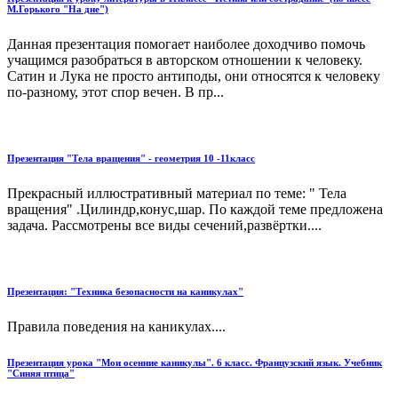
М.Горького "На дне")
Данная презентация помогает наиболее доходчиво помочь
учащимся разобраться в авторском отношении к человеку.
Сатин и Лука не просто антиподы, они относятся к человеку
по-разному, этот спор вечен. В пр...
Презентация "Тела вращения" - геометрия 10 -11класс
Прекрасный иллюстративный материал по теме: " Тела
вращения" .Цилиндр,конус,шар. По каждой теме предложена
задача. Рассмотрены все виды сечений,развёртки....
Презентация: "Техника безопасности на каникулах"
Правила поведения на каникулах....
Презентация урока "Мои осенние каникулы". 6 класс. Французский язык. Учебник
"Синяя птица"