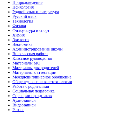
Природоведение
Психология
Родной язык и литература
Русский язык
Технология
Физика
Физкультура и спорт
Химия
Экология
Экономика
Администрирование школы
Внеклассная работа
Классное руководство
Материалы МО
Материалы для родителей
Материалы к аттестации
Междисциплинарное обобщение
Общепедагогические технологии
Работа с родителями
Социальная педагогика
Сценарии праздников
Аудиозаписи
Видеозаписи
Разное