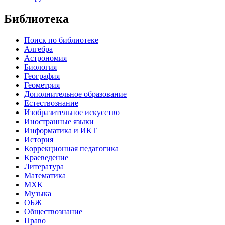
Библиотека
Поиск по библиотеке
Алгебра
Астрономия
Биология
География
Геометрия
Дополнительное образование
Естествознание
Изобразительное искусство
Иностранные языки
Информатика и ИКТ
История
Коррекционная педагогика
Краеведение
Литература
Математика
МХК
Музыка
ОБЖ
Обществознание
Право