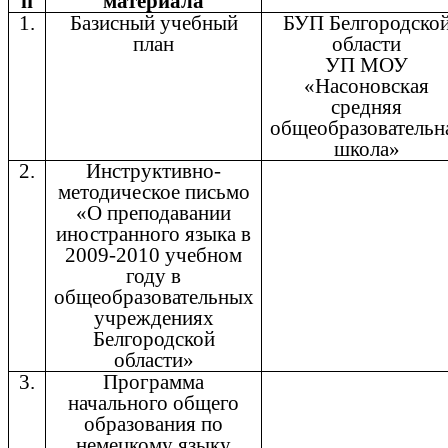
п
материала
1.
Базисный учебный
БУП Белгородско
план
области
УП МОУ
«Насоновская
средняя
общеобразовательн
школа»
2.
Инструктивно-
методическое письмо
«О преподавании
иностранного языка в
2009-2010 учебном
году в
общеобразовательных
учреждениях
Белгородской
области»
3.
Программа
начального общего
образования по
немецкому языку