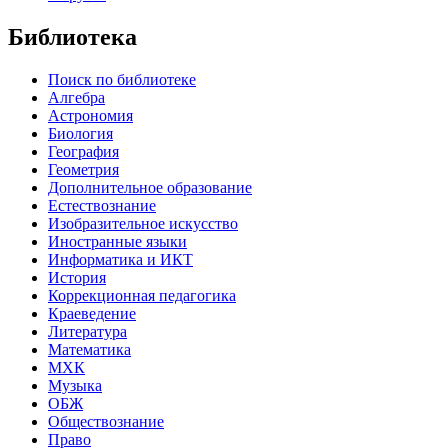
Библиотека
Поиск по библиотеке
Алгебра
Астрономия
Биология
География
Геометрия
Дополнительное образование
Естествознание
Изобразительное искусство
Иностранные языки
Информатика и ИКТ
История
Коррекционная педагогика
Краеведение
Литература
Математика
МХК
Музыка
ОБЖ
Обществознание
Право