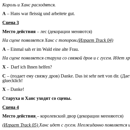
Король и Ханс расходятся.
А
– Hans war fleissig und arbeitete gut.
Сцена 3
Место действия
– лес (декорации меняются)
На сцене появляется Ханс с топором.(
Играет Track 04)
А
– Einmal sah er im Wald eine alte Frau.
На сцене появляется старуха со связкой дров и с гусем. Идет х
Х -
Darf ich Ihnen helfen?
C
– (подает ему связку дров) Danke. Das ist sehr nett von dir. (Дае
gluecklich!
Х
– Danke!
Старуха и Ханс уходят со сцены.
Сцена 4
Место действия
– королевский двор (декорации мееняются)
(Играет Track 05)
Ханс идет с гусем. Неожиданно появляется 