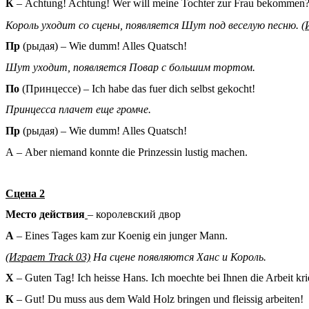
К
– Achtung! Achtung! Wer will meine Tochter zur Frau bekommen? 
Король уходит со сцены, появляется Шут под веселую песню.
(
Пр
(рыдая) – Wie dumm! Alles Quatsch!
Шут уходит, появляется Повар с большим тортом.
По
(Принцессе) – Ich habe das fuer dich selbst gekocht!
Принцесса плачет еще громче.
Пр
(рыдая) – Wie dumm! Alles Quatsch!
А – Aber niemand konnte die Prinzessin lustig machen.
Сцена 2
Место действия
– королевский двор
А
– Eines Tages kam zur Koenig ein junger Mann.
(Играет Track 03)
На сцене появляются Ханс и Король.
X
– Guten Tag! Ich heisse Hans. Ich moechte bei Ihnen die Arbeit kri
К
– Gut! Du muss aus dem Wald Holz bringen und fleissig arbeiten!