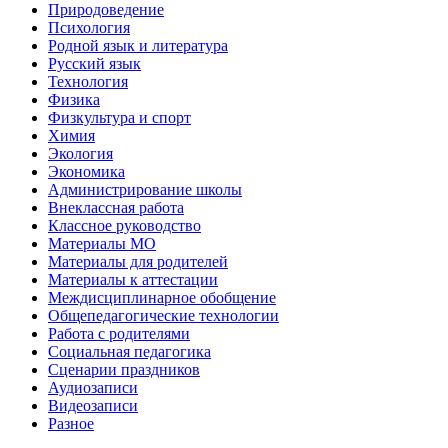
Природоведение
Психология
Родной язык и литература
Русский язык
Технология
Физика
Физкультура и спорт
Химия
Экология
Экономика
Администрирование школы
Внеклассная работа
Классное руководство
Материалы МО
Материалы для родителей
Материалы к аттестации
Междисциплинарное обобщение
Общепедагогические технологии
Работа с родителями
Социальная педагогика
Сценарии праздников
Аудиозаписи
Видеозаписи
Разное