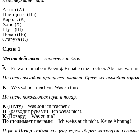
Действующие лица:
Автор (А)
Принцесса (Пр)
Король (К)
Ханс (Х)
Шут (Ш)
Повар (По)
Старуха (С)
Сцена 1
Место действия
– королевский двор
А
– Es war einmal ein Koenig. Er hatte eine Tochter. Aber sie war im
На сцену выходит принцесса, плачет. Сразу же выходит корол
К
– Was soll ich machen? Was zu tun?
На сцене появляются шут и повар.
К
(Шуту) – Was soll ich machen?
Ш
(разводит руками)– Ich weiss nicht!
К
(Повару) – Was zu tun?
По
(пожимает плечами) – Ich weiss auch nicht. Keine Ahnung!
Шут и Повар уходят за сцену, король берет микрофон и созыв