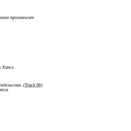
щенно произносит
 Хансу.
ендельсона.
(Track 06)
ются.