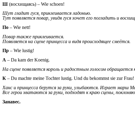
Ш
(восхищаясь) – Wie schoen!
Шут гладит гуся, приклеивается ладонью.
Тут появляется повар, увидя гуся хочет его погладить и восхи
По
– Wie nett!
Повар также приклеивается.
Появляется на сцене принцесса и видя происходящее смеётся.
Пр
– Wie lustig!
А
– Da kam der Koenig.
На сцене появляется король и радостным голосом обращается к
К
– Du machte meine Tochter lustig. Und du bekommst sie zur Frau!
Ханс и принцесса берутся за руки, улыбаются. Играет марш М
Все герои хватаются за руки, подходят к краю сцены, поклоня
Занавес.