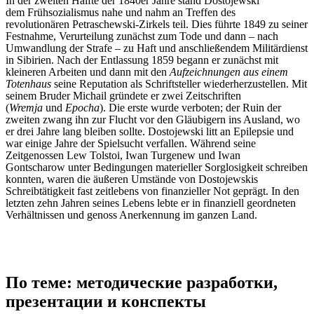
In der zweiten Hälfte der 1840er Jahre stand Dostojewski
dem
Frühsozialismus
nahe und nahm an Treffen des
revolutionären
Petraschewski-Zirkels
teil. Dies führte 1849 zu seiner
Festnahme, Verurteilung zunächst zum Tode und dann – nach
Umwandlung der Strafe – zu Haft und anschließendem Militärdienst
in
Sibirien
. Nach der Entlassung 1859 begann er zunächst mit
kleineren Arbeiten und dann mit den
Aufzeichnungen aus einem
Totenhaus
seine Reputation als Schriftsteller wiederherzustellen. Mit
seinem Bruder Michail gründete er zwei Zeitschriften
(
Wremja
und
Epocha
). Die erste wurde verboten; der Ruin der
zweiten zwang ihn zur Flucht vor den Gläubigern ins Ausland, wo
er drei Jahre lang bleiben sollte. Dostojewski litt an
Epilepsie
und
war einige Jahre der
Spielsucht
verfallen. Während seine
Zeitgenossen
Lew Tolstoi
,
Iwan Turgenew
und
Iwan
Gontscharow
unter Bedingungen materieller Sorglosigkeit schreiben
konnten, waren die äußeren Umstände von Dostojewskis
Schreibtätigkeit fast zeitlebens von finanzieller Not geprägt. In den
letzten zehn Jahren seines Lebens lebte er in finanziell geordneten
Verhältnissen und genoss Anerkennung im ganzen Land.
По теме: методические разработки,
презентации и конспекты