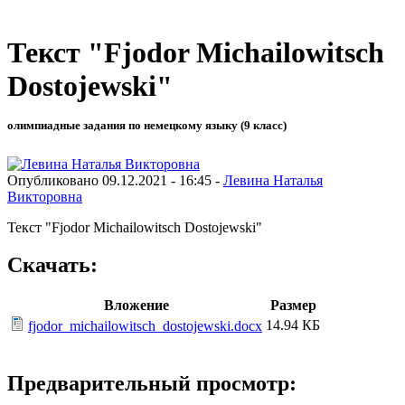
Текст "Fjodor Michailowitsch
Dostojewski"
олимпиадные задания по немецкому языку (9 класс)
Опубликовано 09.12.2021 - 16:45 -
Левина Наталья
Викторовна
Текст "Fjodor Michailowitsch Dostojewski"
Скачать:
Вложение
Размер
14.94 КБ
fjodor_michailowitsch_dostojewski.docx
Предварительный просмотр: