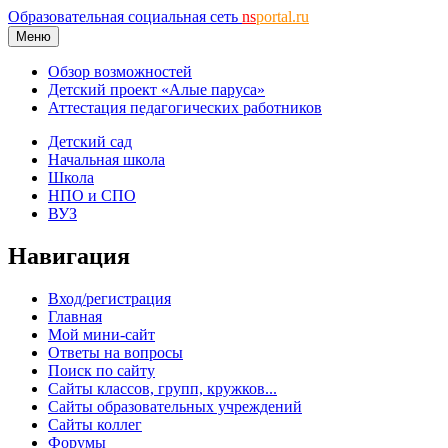
Образовательная социальная сеть
ns
portal.ru
Меню
Обзор возможностей
Детский проект «Алые паруса»
Аттестация педагогических работников
Детский сад
Начальная школа
Школа
НПО и СПО
ВУЗ
Навигация
Вход/регистрация
Главная
Мой мини-сайт
Ответы на вопросы
Поиск по сайту
Сайты классов, групп, кружков...
Сайты образовательных учреждений
Сайты коллег
Форумы