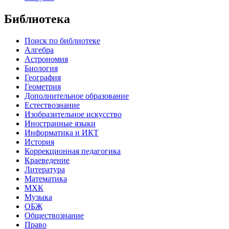
Библиотека
Поиск по библиотеке
Алгебра
Астрономия
Биология
География
Геометрия
Дополнительное образование
Естествознание
Изобразительное искусство
Иностранные языки
Информатика и ИКТ
История
Коррекционная педагогика
Краеведение
Литература
Математика
МХК
Музыка
ОБЖ
Обществознание
Право