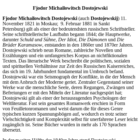
Fjodor Michailowitsch Dostojewski
Fjodor Michailowitsch Dostojewski
(auch
Dostojewskij
)
11.
November
1821
in
Moskau
;
9. Februar
1881
in
Sankt
Petersburg
) gilt als einer der bedeutendsten russischen
Schriftsteller
.
Seine schriftstellerische Laufbahn begann 1844; die Hauptwerke,
darunter
Schuld und Sühne
,
Der Idiot
,
Die Dämonen
und
Die
Brüder Karamasow
, entstanden in den 1860er und 1870er Jahren.
Dostojewski schrieb neun Romane, zahlreiche
Novellen
und
Erzählungen und ein umfangreiches Korpus an nichtfiktionalen
Texten. Das literarische Werk beschreibt die politischen, sozialen
und spirituellen Verhältnisse zur Zeit des
Russischen Kaiserreiches
,
das sich im 19. Jahrhundert fundamental im Umbruch befand.
Dostojewski war ein Seismograph der Konflikte, in die der Mensch
mit dem Anbruch der
Moderne
geriet. Zentraler Gegenstand seiner
Werke war die menschliche Seele, deren Regungen, Zwängen und
Befreiungen er mit den Mitteln der Literatur nachgespürt hat;
Dostojewski gilt als einer der herausragenden
Psychologen
der
Weltliteratur. Fast sein gesamtes Romanwerk erschien in Form
von
Feuilletonromanen
und weist darum die für dieses Genre
typischen kurzen Spannungsbögen auf, wodurch es trotz seiner
Vielschichtigkeit und Komplexität selbst für unerfahrene Leser leicht
zugänglich ist. Seine Bücher wurden in mehr als 170 Sprachen
übersetzt.