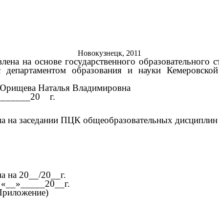
Новокузнецк, 2011
лена на основе государственного образовательного с
 с департаментом образования и науки Кемеровс
Юрищева Наталья Владимировна
____20 г.
на на заседании ПЦК общеобразовательных дисциплин
а на 20__/20__г.
 «__»_____20__г.
Приложение)