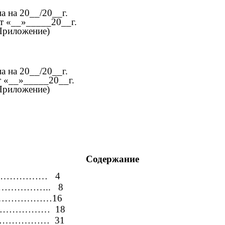
а на 20__/20__г.
т «__»_____20__г.
Приложение)
а на 20__/20__г.
 «__»_____20__г.
Приложение)
Содержание
………………… 4
…………………….. 8
»………………………16
……………………… 18
………………… 31