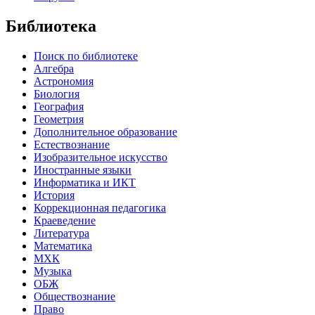
Библиотека
Поиск по библиотеке
Алгебра
Астрономия
Биология
География
Геометрия
Дополнительное образование
Естествознание
Изобразительное искусство
Иностранные языки
Информатика и ИКТ
История
Коррекционная педагогика
Краеведение
Литература
Математика
МХК
Музыка
ОБЖ
Обществознание
Право