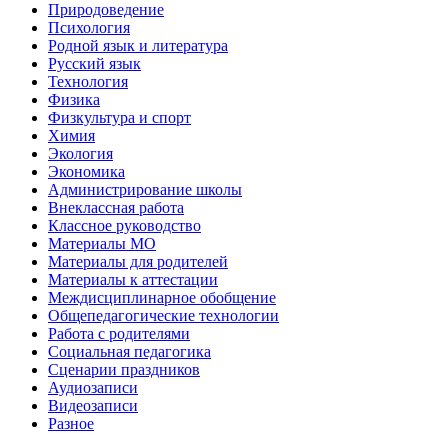
Природоведение
Психология
Родной язык и литература
Русский язык
Технология
Физика
Физкультура и спорт
Химия
Экология
Экономика
Администрирование школы
Внеклассная работа
Классное руководство
Материалы МО
Материалы для родителей
Материалы к аттестации
Междисциплинарное обобщение
Общепедагогические технологии
Работа с родителями
Социальная педагогика
Сценарии праздников
Аудиозаписи
Видеозаписи
Разное