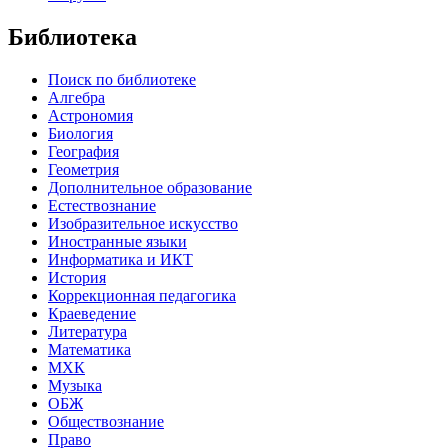
Библиотека
Поиск по библиотеке
Алгебра
Астрономия
Биология
География
Геометрия
Дополнительное образование
Естествознание
Изобразительное искусство
Иностранные языки
Информатика и ИКТ
История
Коррекционная педагогика
Краеведение
Литература
Математика
МХК
Музыка
ОБЖ
Обществознание
Право