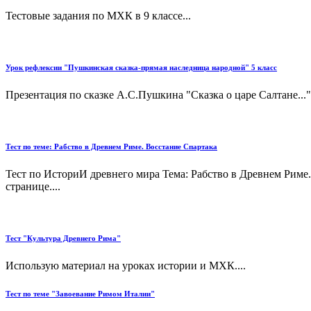
Тестовые задания по МХК в 9 классе...
Урок рефлексии "Пушкинская сказка-прямая наследница народной" 5 класс
Презентация по сказке А.С.Пушкина "Сказка о царе Салтане...".
Тест по теме: Рабство в Древнем Риме. Восстание Спартака
Тест по ИсториИ древнего мира Тема: Рабство в Древнем Риме.
странице....
Тест "Культура Древнего Рима"
Использую материал на уроках истории и МХК....
Тест по теме "Завоевание Римом Италии"