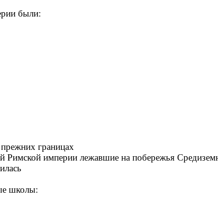
рии были:
е прежних границах
й Римской империи лежавшие на побережья Средиземн
илась
е школы: