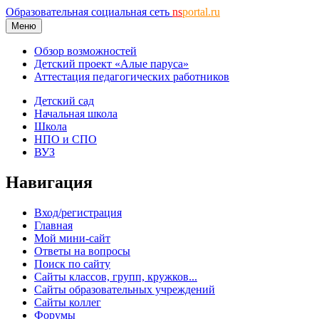
Образовательная социальная сеть
ns
portal.ru
Меню
Обзор возможностей
Детский проект «Алые паруса»
Аттестация педагогических работников
Детский сад
Начальная школа
Школа
НПО и СПО
ВУЗ
Навигация
Вход/регистрация
Главная
Мой мини-сайт
Ответы на вопросы
Поиск по сайту
Сайты классов, групп, кружков...
Сайты образовательных учреждений
Сайты коллег
Форумы