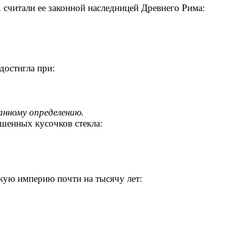
итали ее законной наследницей Древнего Рима:
остигла при:
нному определению.
енных кусочков стекла:
ю империю почти на тысячу лет: