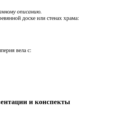
анному описанию.
евянной доске или стенах храма:
рия вела с:
езентации и конспекты