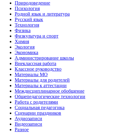
Природоведение
Психология
Родной язык и литература
Русский язык
Технология
Физика
Физкультура и спорт
Химия
Экология
Экономика
Администрирование школы
Внеклассная работа
Классное руководство
Материалы МО
Материалы для родителей
Материалы к аттестации
Междисциплинарное обобщение
Общепедагогические технологии
Работа с родителями
Социальная педагогика
Сценарии праздников
Аудиозаписи
Видеозаписи
Разное