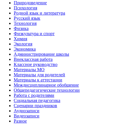
Природоведение
Психология
Родной язык и литература
Русский язык
Технология
Физика
Физкультура и спорт
Химия
Экология
Экономика
Администрирование школы
Внеклассная работа
Классное руководство
Материалы МО
Материалы для родителей
Материалы к аттестации
Междисциплинарное обобщение
Общепедагогические технологии
Работа с родителями
Социальная педагогика
Сценарии праздников
Аудиозаписи
Видеозаписи
Разное