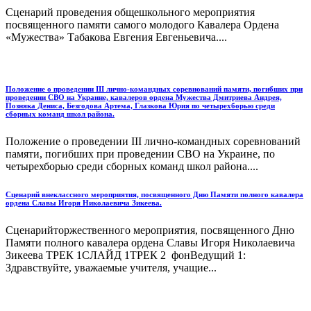
Сценарий проведения общешкольного мероприятия
посвященного памяти самого молодого Кавалера Ордена
«Мужества» Табакова Евгения Евгеньевича....
Положение o проведении III лично-командных соревнований памяти, погибших при
проведении СВО на Украине, кавалеров ордена Мужества Дмитриева Андрея,
Позняка Дениса, Безгодова Артема, Глазкова Юрия по четырехборью среди
сборных команд школ района.
Положение o проведении III лично-командных соревнований
памяти, погибших при проведении СВО на Украине, по
четырехборью среди сборных команд школ района....
Сценарий внеклассного мероприятия, посвященного Дню Памяти полного кавалера
ордена Славы Игоря Николаевича Зикеева.
Сценарийторжественного мероприятия, посвященного Дню
Памяти полного кавалера ордена Славы Игоря Николаевича
Зикеева ТРЕК 1СЛАЙД 1ТРЕК 2 фонВедущий 1:
Здравствуйте, уважаемые учителя, учащие...