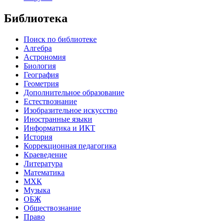
Библиотека
Поиск по библиотеке
Алгебра
Астрономия
Биология
География
Геометрия
Дополнительное образование
Естествознание
Изобразительное искусство
Иностранные языки
Информатика и ИКТ
История
Коррекционная педагогика
Краеведение
Литература
Математика
МХК
Музыка
ОБЖ
Обществознание
Право