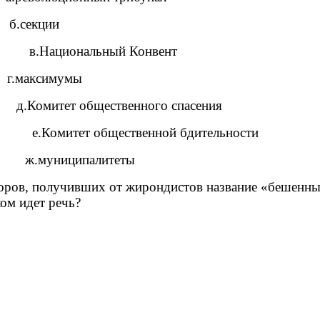
.секции
альный Конвент
.максимумы
 д.Комитет общественного спасения
митет общественной бдительности
ж.муниципалитеты
аторов, получивших от жирондистов название «бешенн
ком идет речь?