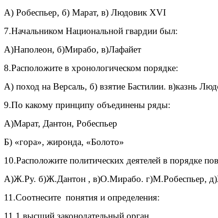
А) Робеспьер, б) Марат, в) Людовик XVI
7.Начальником Национальной гвардии был:
А)Наполеон, б)Мирабо, в)Лафайет
8.Расположите в хронологическом порядке:
А) поход на Версаль, б) взятие Бастилии. в)казнь Л
9.По какому принципу объединены ряды:
А)Марат, Дантон, Робеспьер
Б) «гора», жиронда, «Болото»
10.Расположите политических деятелей в порядке по
А)Ж.Ру. б)Ж.Дантон , в)О.Мирабо. г)М.Робеспьер, д
11.Соотнесите понятия и определения:
11.1.высший законодательный орган а.р