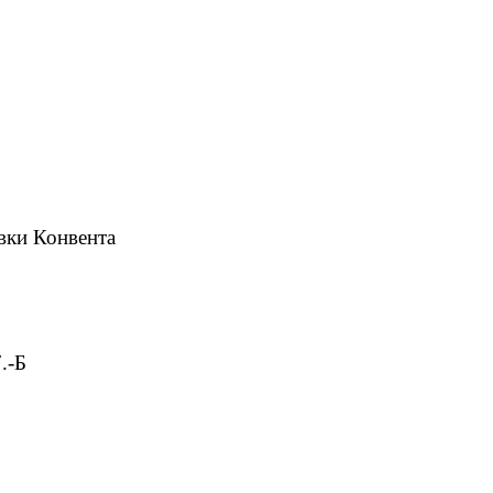
вки Конвента
7.-Б