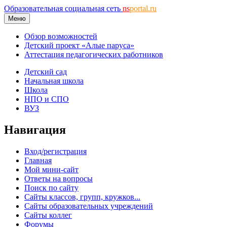
Образовательная социальная сеть
ns
portal.ru
Меню
Обзор возможностей
Детский проект «Алые паруса»
Аттестация педагогических работников
Детский сад
Начальная школа
Школа
НПО и СПО
ВУЗ
Навигация
Вход/регистрация
Главная
Мой мини-сайт
Ответы на вопросы
Поиск по сайту
Сайты классов, групп, кружков...
Сайты образовательных учреждений
Сайты коллег
Форумы