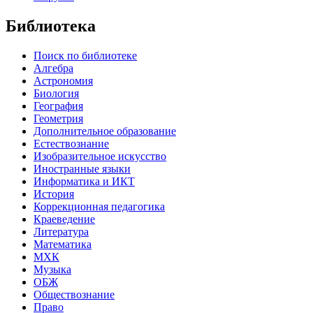
Библиотека
Поиск по библиотеке
Алгебра
Астрономия
Биология
География
Геометрия
Дополнительное образование
Естествознание
Изобразительное искусство
Иностранные языки
Информатика и ИКТ
История
Коррекционная педагогика
Краеведение
Литература
Математика
МХК
Музыка
ОБЖ
Обществознание
Право