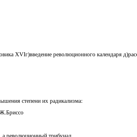
юдовика XVIг)введение революционного календаря д)ра
вышения степени их радикализма:
)Ж.Бриссо
еволюционный трибунал