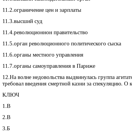
11.2.ограничение цен и зарплаты б
11.3.высший суд в.Национ
11.4.революционнон правительство г
11.5.орган революционного политического сыска
11.6.органы местного управления е.Ко
11.7.органы самоуправления в Париже 
12.На волне недовольства выдвинулась группа агит
требовал введения смертной казни за спекуляцию. О 
КЛЮЧ
1.В
2.В
3.Б