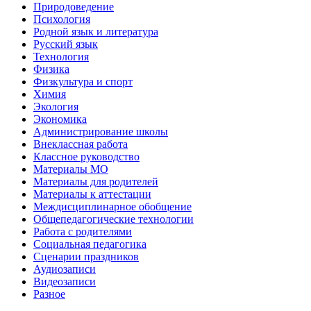
Природоведение
Психология
Родной язык и литература
Русский язык
Технология
Физика
Физкультура и спорт
Химия
Экология
Экономика
Администрирование школы
Внеклассная работа
Классное руководство
Материалы МО
Материалы для родителей
Материалы к аттестации
Междисциплинарное обобщение
Общепедагогические технологии
Работа с родителями
Социальная педагогика
Сценарии праздников
Аудиозаписи
Видеозаписи
Разное