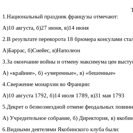
1.Национальный праздник французы отмечают:
А)10 августа, б)27 июня, в)14 июня
2.В результате переворота 18 брюмера консулами стал
А)Баррас, б)Сиейес, в)Наполеон
3.За окончание войны и отмену максимума цен высту
A) «крайние», б) «умеренные», в) «бешенные»
4.Свержение монархии во Франции:
А)10 августа 1792, б)14 июля 1789, в)31 мая 1793
5.Декрет о безвозмездной отмене феодальных повинн
А) Учредительное собрание, б) Директория, в) якоби
6.Видными деятелями Якобинского клуба были: