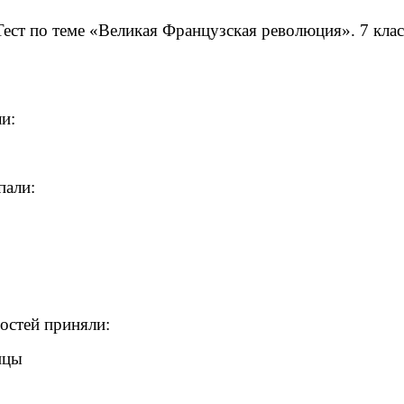
Тест по теме «Великая Французская революция». 7 клас
и:
пали:
остей приняли:
нцы