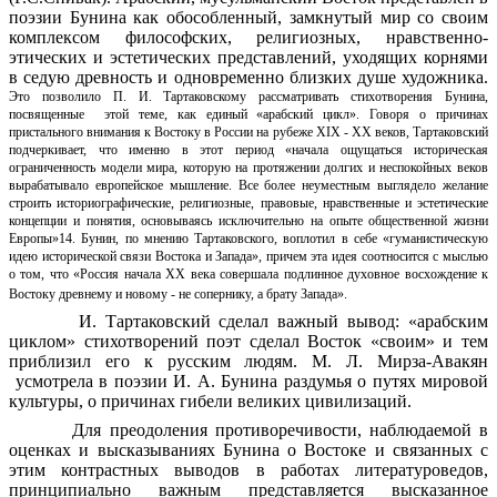
поэзии Бунина как обособленный, замкнутый мир со своим
комплексом философских, религиозных, нравственно-
этических и эстетических представлений, уходящих корнями
в седую древность и одновременно близких душе художника.
Это позволило П. И. Тартаковскому рассматривать стихотворения Бунина,
посвященные этой теме, как единый «арабский цикл». Говоря о причинах
пристального внимания к Востоку в России на рубеже XIX - XX веков, Тартаковский
подчеркивает, что именно в этот период «начала ощущаться историческая
ограниченность модели мира, которую на протяжении долгих и неспокойных веков
вырабатывало европейское мышление. Все более неуместным выглядело желание
строить историографические, религиозные, правовые, нравственные и эстетические
концепции и понятия, основываясь исключительно на опыте общественной жизни
Европы»14. Бунин, по мнению Тартаковского, воплотил в себе «гуманистическую
идею исторической связи Востока и Запада», причем эта идея соотносится с мыслью
о том, что «Россия начала XX века совершала подлинное духовное восхождение к
Востоку древнему и новому - не сопернику, а брату Запада».
И. Тартаковский сделал важный вывод: «арабским
циклом» стихотворений поэт сделал Восток «своим» и тем
приблизил его к русским людям. М. Л. Мирза-Авакян
усмотрела в поэзии И. А. Бунина раздумья о путях мировой
культуры, о причинах гибели великих цивилизаций.
Для преодоления противоречивости, наблюдаемой в
оценках и высказываниях Бунина о Востоке и связанных с
этим контрастных выводов в работах литературоведов,
принципиально важным представляется высказанное