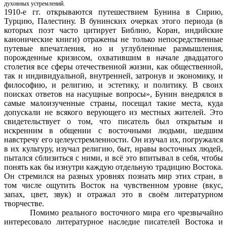
духовных устремлений.
1910-е гг. открываются путешествием Бунина в Сирию,
Турцию, Палестину. В бунинских очерках этого периода (в
которых поэт часто цитирует Библию, Коран, индийские
канонические книги) отражены не только непосредственные
путевые впечатления, но и углубленные размышления,
порожденные кризисом, охватившим в начале двадцатого
столетия все сферы отечественной жизни, как общественной,
так и индивидуальной, внутренней, затронув и экономику, и
философию, и религию, и эстетику, и политику. В своих
поисках ответов на насущные вопросы», Бунин внедрялся в
самые малоизученные страны, посещал такие места, куда
допускали не всякого верующего из местных жителей. Это
свидетельствует о том, что писатель был открытым и
искренним в общении с восточными людьми, шедшим
навстречу его целеустремленности. Он изучал их, погружался
в их культуру, изучал религию, быт, нравы восточных людей,
пытался сблизиться с ними, и всё это впитывал в себя, чтобы
понять как бы изнутри каждую отдельную традицию Востока.
Он стремился на разных уровнях познать мир этих стран, в
том числе ощутить Восток на чувственном уровне (вкус,
запах, цвет, звук) и отражал это в своём литературном
творчестве.
Помимо реального восточного мира его чрезвычайно
интересовало литературное наследие писателей Востока и