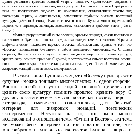
Бунин раздвигает границы понятий «вера», «память», «духовность», создавая в
своих стихах синтез восточно-западной культуры. В отличие от поэтов Серебряного
века он предпочитает создавать не ориентальные, стилизованные тексты под
восточную лирику, а оригинальные, отмеченные глубоким знанием восточной
культуры («Зеленый стяг»). Вместе с тем в поэзии Бунина много переложений
Корана, есть переводы, заповеди, завещания, написанные в арабском стиле («Завет
Саади»).
Мотивы разрушительной силы времени, красоты природы, связи прошлого с
настоящим и будущим в поэзию художника входят вместе с текстом Корана и
мифологическим наследием народов Востока. Высказывание Бунина о том, что
«Востоку принадлежит будущее», в работе понимается многоаспектно. С одной
стороны, Восток способен научить людей западного мира ценить свою культуру,
хранить веру, помнить прошлое. С другой, в эстетическом смысле восточная поэзия,
шире — литература, тематически разноплановая, дает богатый материал для
жанровых новаций и поэтических экспериментов.
Высказывание Бунина о том, что «Востоку принадлежит
будущее» можно понимать многоаспектно. С одной стороны,
Восток способен научить людей западной цивилизации
ценить свою культуру, помнить прошлое, хранить веру. С
другой, в эстетическом смысле восточная поэзия, шире —
литература, тематически разноплановая, дает богатый
материал для жанровых новаций, поэтических
экспериментов. Несмотря на то, что было много
исследований в отношении темы «Бунин и Восток», эта тема
не может быть исчерпана по той простой причине, что
многообразно и уникально творчество Бунина, широк и