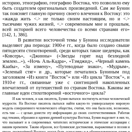
историю, этнографию, географию Востока, что позволило ему
быть создателем оригинальных произведений. Сам же Бунин
так поясняет главную причину своего влечения к Востоку: это
«жажда жить <.> не только своим настоящим, но и <.>
тысячами чужих жизней, <.> современным мне и прошлым,
всей историей всего человечества со всеми странами его»
[142, 1, 386].
В развитии восточной темы у Бунина исследователи
выделяют два периода: 1900-е гг., когда было создано свыше
пятидесяти стихотворений, среди которых такие шедевры, как
«Ковсерь», «Джинны» («Звезды горят над безлюдной
землею...»), «Ночь Аль-Кадра», «Тэмджид», «Черный камень
Каабы», «За измену», «Путеводные знаки», «Мудрым»,
«Зеленый стяг» и др., которые печатались Буниным под
заголовком «Из книги "Восток"» или «Из цикла "Восток"», и
1910-е гг., связанные уже с синтэнцией накопленных
впечатлений от путешествий по странам Востока. Каковы же
главные идеи стихотворений «восточного» цикла?
И как человек, и как писатель, Бунин пытался постигнуть истоки человеческой
мудрости. На Востоке писатель пытался найти какую-то универсальную мировую
модель совершенного человеческого общества, считая, что она была или, возможно,
есть там — с целью донести эту информацию до своих соотечественников. Работая
над темами, образами и идеями древней культуры Востока, Бунин выделяет в них то,
что вызывает и в современных читателях исторические и этические ассоциации с
нашим временем. Таким образом, все бунинские достижения, выраженные в поэзии и
прозе, посвящённой Востоку, могут быть осмыслены и в общечеловеческом плане и