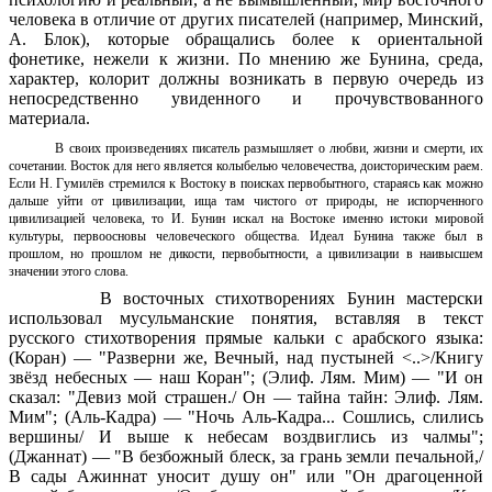
человека в отличие от других писателей (например, Минский,
А. Блок), которые обращались более к ориентальной
фонетике, нежели к жизни. По мнению же Бунина, среда,
характер, колорит должны возникать в первую очередь из
непосредственно увиденного и прочувствованного
материала.
В своих произведениях писатель размышляет о любви, жизни и смерти, их
сочетании. Восток для него является колыбелью человечества, доисторическим раем.
Если Н. Гумилёв стремился к Востоку в поисках первобытного, стараясь как можно
дальше уйти от цивилизации, ища там чистого от природы, не испорченного
цивилизацией человека, то И. Бунин искал на Востоке именно истоки мировой
культуры, первоосновы человеческого общества. Идеал Бунина также был в
прошлом, но прошлом не дикости, первобытности, а цивилизации в наивысшем
значении этого слова.
В восточных стихотворениях Бунин мастерски
использовал мусульманские понятия, вставляя в текст
русского стихотворения прямые кальки с арабского языка:
(Коран) — "Разверни же, Вечный, над пустыней <..>/Книгу
звёзд небесных — наш Коран"; (Элиф. Лям. Мим) — "И он
сказал: "Девиз мой страшен./ Он — тайна тайн: Элиф. Лям.
Мим"; (Аль-Кадра) — "Ночь Аль-Кадра... Сошлись, слились
вершины/ И выше к небесам воздвиглись из чалмы";
(Джаннат) — "В безбожный блеск, за грань земли печальной,/
В сады Ажиннат уносит душу он" или "Он драгоценной