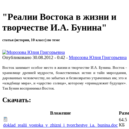
"Реалии Востока в жизни и
творчестве И.А. Бунина"
статья (история, 10 класс) по теме
Опубликовано 30.08.2012 - 0:42 -
Морозова Юлия Григорьевна
Восток занимает особое место в жизни и творчестве И.А. Бунина. Восток -
хранилище древней мудрости, божественных истин и тайн мироздания,
дарованных человечеству, но забытых и безвозвратно утраченных им; это и
«кладбище мира», и «царство солнца», которому «принадлежит будущее».
Так Бунин воспринимал Восток.
Скачать:
Вложение
Разм
64.5
КБ
doklad_realii_vostoka_v_zhizni_i_tvorchestve_i.a._bunina.doc