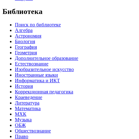
Библиотека
Поиск по библиотеке
Алгебра
Астрономия
Биология
География
Геометрия
Дополнительное образование
Естествознание
Изобразительное искусство
Иностранные языки
Информатика и ИКТ
История
Коррекционная педагогика
Краеведение
Литература
Математика
МХК
Музыка
ОБЖ
Обществознание
Право