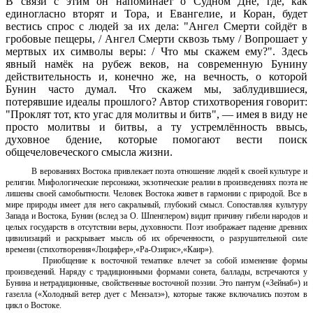
В связи с этим он напоминает о Судном Дне, где, как
единогласно вторят и Тора, и Евангелие, и Коран, будет
вестись спрос с людей за их дела: "Ангел Смерти сойдёт в
гробовые пещеры, / Ангел Смерти сквозь тьму / Вопрошает у
мертвых их символы веры: / Что мы скажем ему?". Здесь
явный намёк на рубеж веков, на современную Бунину
действительность и, конечно же, на вечность, о которой
Бунин часто думал. Что скажем мы, заблудившиеся,
потерявшие идеалы прошлого? Автор стихотворения говорит:
"Проклят тот, кто угас для молитвы и битв", — имея в виду не
просто молитвы и битвы, а ту устремлённость ввысь,
духовное бдение, которые помогают вести поиск
общечеловеческого смысла жизни.
В верованиях Востока привлекает поэта отношение людей к своей культуре и
религии. Мифологические персонажи, экзотические реалии в произведениях поэта не
лишены своей самобытности. Человек Востока живет в гармонии с природой. Все в
мире природы имеет для него сакральный, глубокий смысл. Сопоставляя культуру
Запада и Востока, Бунин (вслед за О. Шпенглером) видит причину гибели народов и
целых государств в отсутствии веры, духовности. Поэт изображает падение древних
цивилизаций и раскрывает мысль об их обреченности, о разрушительной силе
времени (стихотворения«Люцифер»,«Ра-Озирис»,«Каир»).
Приобщение к восточной тематике влечет за собой изменение формы
произведений. Наряду с традиционными формами сонета, баллады, встречаются у
Бунина и нетрадиционные, свойственные восточной поэзии. Это пантум («Зейнаб») и
газелла («Холодный ветер дует с Мензалэ»), которые также включались поэтом в
цикл о Востоке.