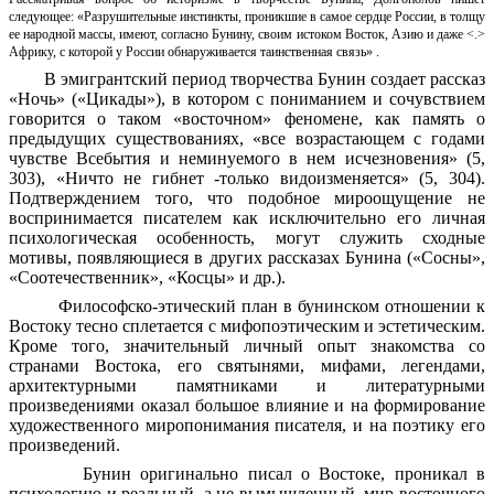
следующее: «Разрушительные инстинкты, проникшие в самое сердце России, в толщу
ее народной массы, имеют, согласно Бунину, своим истоком Восток, Азию и даже <.>
Африку, с которой у России обнаруживается таинственная связь» .
В эмигрантский период творчества Бунин создает рассказ
«Ночь» («Цикады»), в котором с пониманием и сочувствием
говорится о таком «восточном» феномене, как память о
предыдущих существованиях, «все возрастающем с годами
чувстве Всебытия и неминуемого в нем исчезновения» (5,
303), «Ничто не гибнет -только видоизменяется» (5, 304).
Подтверждением того, что подобное мироощущение не
воспринимается писателем как исключительно его личная
психологическая особенность, могут служить сходные
мотивы, появляющиеся в других рассказах Бунина («Сосны»,
«Соотечественник», «Косцы» и др.).
Философско-этический план в бунинском отношении к
Востоку тесно сплетается с мифопоэтическим и эстетическим.
Кроме того, значительный личный опыт знакомства со
странами Востока, его святынями, мифами, легендами,
архитектурными памятниками и литературными
произведениями оказал большое влияние и на формирование
художественного миропонимания писателя, и на поэтику его
произведений.
Бунин оригинально писал о Востоке, проникал в
психологию и реальный, а не вымышленный, мир восточного