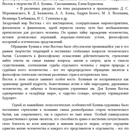
Восток в творчестве И.А. Бунина.- Смольянинова, Елена Борисовна.
« В различных ракурсах эта тема раскрывается в произведениях Д. С.
Мережковского, К. Д. Бальмонта, А. А. Блока, Андрея Белого, М. А. Волошина,
Велимира Хлебникова, Н. С. Гумилева и др.
Загадочный мир Востока с его мистицизмом, созерцательным мировосприятием,
фатализмом и фанатизмом, идеей верности своему пути был необыкновенно
притягателен для русского человека. Он хранил тайну зарождения человечества,
истоков религиозных верований, морально-этических устоев, философских
воззрений и эстетических представлений.
Обращение Бунина к теме Востока было обусловлено проявившейся уже в его
раннем творчестве тенденцией к постановке глобальных вопросов человеческого
бытия. Склонность к философскому осмыслению действительности, стремление
найти ответы на самые важные вопросы -жизни и смерти, цели и смысла
существования, соотношения судьбы отдельного человека с миром природы и
судьбами всего человечества - все это предопределило обращение писателя к
философско-этическим системам различных стран и исторических эпох.
Восток в этом смысле занимает особое место. Буниным он воспринимался как
хранилище древней мудрости, божественных истин и тайн мироздания, дарованных
человечеству, но забытых и безвозвратно утраченных им. Для Бунина Восток
одновременно и «кладбище мира», и «царство солнца», которому «принадлежит
будущее».
Одной из важнейших психологических особенностей Бунина-художника было
постоянное стремление к познанию самых разнообразных сторон человеческого
бытия, как современного, так и скрытого во тьме веков. Особый универсализм
художественного зрения писателя, его способность зримо и явственно почувствовать
свою близость ко всем живущим и жившим когда-то людям, острое ощущение
единства жизни человечества и каждого его представителя в отдельности, - все это