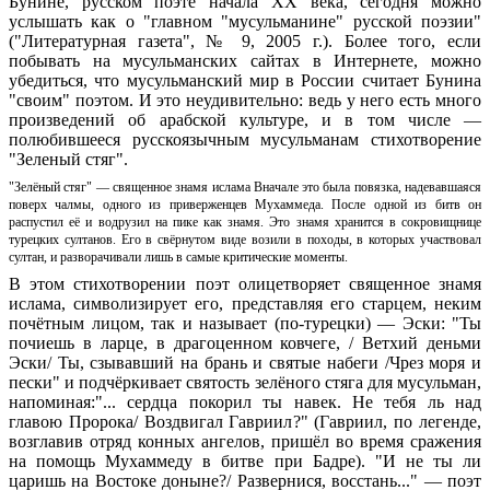
Бунине, русском поэте начала XX века, сегодня можно
услышать как о "главном "мусульманине" русской поэзии"
("Литературная газета", № 9, 2005 г.). Более того, если
побывать на мусульманских сайтах в Интернете, можно
убедиться, что мусульманский мир в России считает Бунина
"своим" поэтом. И это неудивительно: ведь у него есть много
произведений об арабской культуре, и в том числе —
полюбившееся русскоязычным мусульманам стихотворение
"Зеленый стяг".
"Зелёный стяг" — священное знамя ислама Вначале это была повязка, надевавшаяся
поверх чалмы, одного из приверженцев Мухаммеда. После одной из битв он
распустил её и водрузил на пике как знамя. Это знамя хранится в сокровищнице
турецких султанов. Его в свёрнутом виде возили в походы, в которых участвовал
султан, и разворачивали лишь в самые критические моменты.
В этом стихотворении поэт олицетворяет священное знамя
ислама, символизирует его, представляя его старцем, неким
почётным лицом, так и называет (по-турецки) — Эски: "Ты
почиешь в ларце, в драгоценном ковчеге, / Ветхий деньми
Эски/ Ты, сзывавший на брань и святые набеги /Чрез моря и
пески" и подчёркивает святость зелёного стяга для мусульман,
напоминая:"... сердца покорил ты навек. Не тебя ль над
главою Пророка/ Воздвигал Гавриил?" (Гавриил, по легенде,
возглавив отряд конных ангелов, пришёл во время сражения
на помощь Мухаммеду в битве при Бадре). "И не ты ли
царишь на Востоке доныне?/ Развернися, восстань..." — поэт