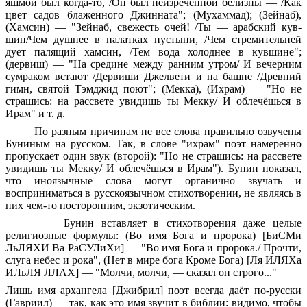
яшмой был когда-то, /Он был неизреченной белизны — /Как
цвет садов блаженного Джинната"; (Мухаммад); (Зейнаб),
(Хамсин) — "Зейнаб, свежесть очей! /Ты — арабский кув-
шин/Чем душнее в палатках пустыни, /Чем стремительней
дует палящий хамсин, /Тем вода холоднее в кувшине";
(дервиш) — "На средине между ранним утром/ И вечерним
сумраком встают /Дервиши Джелвети и на башне /Древний
гимн, святой Тэмджид поют"; (Мекка), (Ихрам) — "Но не
страшись: на рассвете увидишь ты Мекку/ И облечёшься в
Ирам" и т. д.
По разным причинам не все слова правильно озвучены
Буниным на русском. Так, в слове "ихрам" поэт намеренно
пропускает один звук (второй): "Но не страшись: на рассвете
увидишь ты Мекку/ И облечёшься в Ирам"). Бунин показал,
что иноязычные слова могут органично звучать и
восприниматься в русскоязычном стихотворении, не являясь в
них чем-то посторонним, экзотическим.
Бунин вставляет в стихотворения даже целые
религиозные формулы: (Во имя Бога и пророка) [БиСМи
ЛьЛЯХИ Ва РаСУЛиХи] — "Во имя Бога и пророка./ Прочти,
слуга небес и рока", (Нет в мире бога Кроме Бога) [Ля ИЛЯХа
ИЛьЛЯ ЛЛАХ] — "Молчи, молчи, — сказал он строго..."
Лишь имя архангела [Джибрил] поэт всегда даёт по-русски
(Гавриил) — так, как это имя звучит в библии: видимо, чтобы