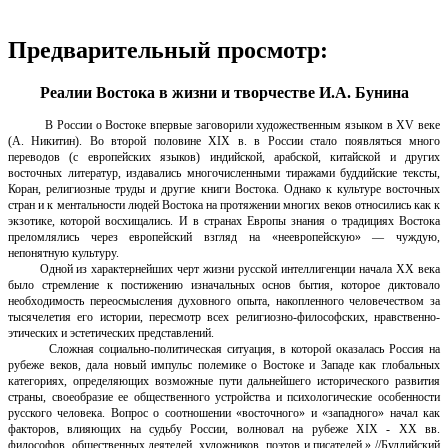
Предварительный просмотр:
Реалии Востока в жизни и творчестве И.А. Бунина
В России о Востоке впервые заговорили художественным языком в XV веке
(А. Никитин). Во второй половине XIX в. в России стало появляться много
переводов (с европейских языков) индийской, арабской, китайской и других
восточных литератур, издавались многочисленными тиражами буддийские тексты,
Коран, религиозные труды и другие книги Востока. Однако к культуре восточных
стран и к ментальности людей Востока на протяжении многих веков относились как к
экзотике, которой восхищались. И в странах Европы знания о традициях Востока
преломлялись через европейский взгляд на «неевропейскую» — чуждую,
непонятную культуру.
Одной из характернейших черт жизни русской интеллигенции начала XX века
было стремление к постижению изначальных основ бытия, которое диктовало
необходимость переосмысления духовного опыта, накопленного человечеством за
тысячелетия его истории, пересмотр всех религиозно-философских, нравственно-
этических и эстетических представлений.
Сложная социально-политическая ситуация, в которой оказалась Россия на
рубеже веков, дала новый импульс полемике о Востоке и Западе как глобальных
категориях, определяющих возможные пути дальнейшего исторического развития
страны, своеобразие ее общественного устройства и психологические особенности
русского человека. Вопрос о соотношении «восточного» и «западного» начал как
факторов, влияющих на судьбу России, волновал на рубеже XIX - XX вв.
философов, общественных деятелей, художников, поэтов и писателей.» //Буддийский