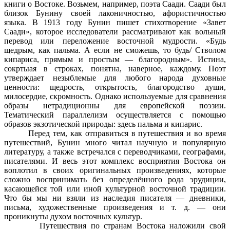
книги о Востоке. Возьмем, например, поэта Саади. Саади был
близок Бунину своей лаконичностью, афористичностью
языка. В 1913 году Бунин пишет стихотворение «Завет
Саади», которое исследователи рассматривают как вольный
перевод или переложение восточной мудрости. «Будь
щедрым, как пальма. А если не сможешь, то будь/ Стволом
кипариса, прямым и простым — благородным». Истина,
сокртыая в строках, понятна, наверное, каждому. Поэт
утверждает незыблемые для любого народа духовные
ценности: щедрость, открытость, благородство души,
милосердие, скромность. Однако используемые для сравнения
образы нетрадиционны для европейской поэзии.
Тематический параллелизм осуществляется с помощью
образов экзотической природы: здесь пальма и кипарис.
Перед тем, как отправиться в путешествия и во время
путешествий, Бунин много читал научную и популярную
литературу, а также встречался с переводчиками, географами,
писателями. И весь этот комплекс восприятия Востока он
воплотил в своих оригинальных произведениях, которые
сложно воспринимать без определённого рода эрудиции,
касающейся той или иной культурной восточной традиции.
Что бы мы ни взяли из наследия писателя — дневники,
письма, художественные произведения и т. д. — они
проникнуты духом восточных культур.
Путешествия по странам Востока наложили свой