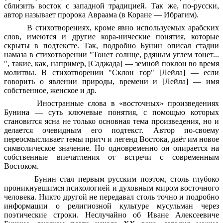
сблизить восток с западной традицией. Так же, по-русски,
автор называет пророка Авраама (в Коране — Ибрагим).
В стихотворениях, кроме явно используемых арабских
слов, имеются и другие кора-нические понятия, которые
скрыты в подтексте. Так, подробно Бунин описал стадии
намаза в стихотворении "Тонет солнце, рдяным углем тонет...
", такие, как, например, [Саджада] — земной поклон во время
молитвы. В стихотворении "Склон гор" [Лейла] — если
говорить о явлении природы, времени и [Лейла] — имя
собственное, женское и др.
Иностранные слова в «восточных» произведениях
Бунина — суть ключевые понятия, с помощью которых
становится ясна не только основная тема произведения, но и
делается очевидным его подтекст. Автор по-своему
переосмысливает темы притч и легенд Востока, даёт им новое
символическое значение. Но одновременно он опирается на
собственные впечатления от встречи с современным
Востоком.
Бунин стал первым русским поэтом, столь глубоко
проникнувшимся психологией и духовным миром восточного
человека. Никто другой не передавал столь точно и подробно
информации о религиозной культуре мусульман через
поэтические строки. Неслучайно об Иване Алексеевиче