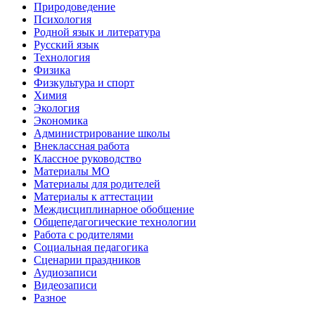
Природоведение
Психология
Родной язык и литература
Русский язык
Технология
Физика
Физкультура и спорт
Химия
Экология
Экономика
Администрирование школы
Внеклассная работа
Классное руководство
Материалы МО
Материалы для родителей
Материалы к аттестации
Междисциплинарное обобщение
Общепедагогические технологии
Работа с родителями
Социальная педагогика
Сценарии праздников
Аудиозаписи
Видеозаписи
Разное