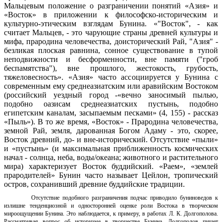
Мальцевым положение о разграничении понятий «Азия» и
«Восток» в приложении к философско-историческим и
культурно-этическим взглядам Бунина. «"Восток", - как
считает Мальцев, - это чарующие страны древней культуры и
мифа, прародина человечества, доисторический Рай, "Азия" -
безликая плоская равнина, сонное существование в тупой
неподвижности и бесформенности, вне памяти ("гроб
беспамятства"), вне прошлого, жестокость, грубость,
тяжеловесность». «Азия» часто ассоциируется у Бунина с
современным ему среднеазиатским или аравийским Востоком
(российский уездный город -«вечно заносимый пылью,
подобно оазисам среднеазиатских пустынь, подобно
египетским каналам, засыпаемым песками» (4, 155) - рассказ
«Пыль»). В то же время, «Восток» - Прародина человечества,
земной Рай, земля, дарованная Богом Адаму - это, скорее,
Восток древний, до- и вне-исторический. Отсутствие «пыли»
и «пустынь» (и максимальная приближенность космических
начал - солнца, неба, воды/океана; животного и растительного
мира) характеризует Восток буддийский. «Раем», «землей
прародителей» Бунин часто называет Цейлон, тропический
остров, сохранивший древние буддийские традиции.
Отсутствие подобного разграничения подчас приводило буниноведов к
излишне тенденциозной и односторонней оценке роли Востока в творческом
мироощущении Бунина. Это наблюдается, к примеру, в работах Л. К. Долгополова.
Рассматривая вопрос об историзме в творчестве Бунина, Долгополов пишет