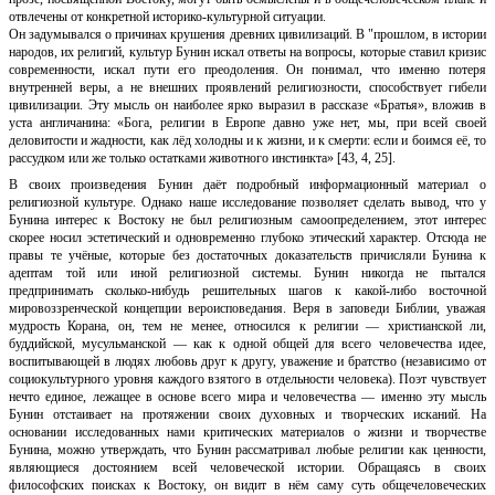
отвлечены от конкретной историко-культурной ситуации.
Он задумывался о причинах крушения древних цивилизаций. В "прошлом, в истории
народов, их религий, культур Бунин искал ответы на вопросы, которые ставил кризис
современности, искал пути его преодоления. Он понимал, что именно потеря
внутренней веры, а не внешних проявлений религиозности, способствует гибели
цивилизации. Эту мысль он наиболее ярко выразил в рассказе «Братья», вложив в
уста англичанина: «Бога, религии в Европе давно уже нет, мы, при всей своей
деловитости и жадности, как лёд холодны и к жизни, и к смерти: если и боимся её, то
рассудком или же только остатками животного инстинкта» [43, 4, 25].
В своих произведения Бунин даёт подробный информационный материал о
религиозной культуре. Однако наше исследование позволяет сделать вывод, что у
Бунина интерес к Востоку не был религиозным самоопределением, этот интерес
скорее носил эстетический и одновременно глубоко этический характер. Отсюда не
правы те учёные, которые без достаточных доказательств причисляли Бунина к
адептам той или иной религиозной системы. Бунин никогда не пытался
предпринимать сколько-нибудь решительных шагов к какой-либо восточной
мировоззренческой концепции вероисповедания. Веря в заповеди Библии, уважая
мудрость Корана, он, тем не менее, относился к религии — христианской ли,
буддийской, мусульманской — как к одной общей для всего человечества идее,
воспитывающей в людях любовь друг к другу, уважение и братство (независимо от
социокультурного уровня каждого взятого в отдельности человека). Поэт чувствует
нечто единое, лежащее в основе всего мира и человечества — именно эту мысль
Бунин отстаивает на протяжении своих духовных и творческих исканий. На
основании исследованных нами критических материалов о жизни и творчестве
Бунина, можно утверждать, что Бунин рассматривал любые религии как ценности,
являющиеся достоянием всей человеческой истории. Обращаясь в своих
философских поисках к Востоку, он видит в нём саму суть общечеловеческих