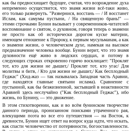
как бы предвосхищает будущее, считая, что возрождение духа
непременно осуществится, что знамя жизни всё-таки живо,
его только развернуть. "Развернися, восстань — / И восстанет
Ислам, как самумы пустыни, / На священную брань!" —
этими строчками Бунин вызывает у современников-читателей
воспоминание о святом, о духовном, говоря теперь о знамени
не просто как об исторически дорогом куске материи,
имеющем отношение к Пророку, к первым мусульманам, а как
о знамени жизни, о человеческом духе, намекая на высокое
предназначение человека вообще. Бунин верит, что это знамя
духовности ещё живо в людских сердцах, и потому в
следующих строках откровенно горячо восклицает: "Проклят
тот, кто для жизни не дышит,/ Проклят тот, кто угас/ Для
молитвы и битв, / Кто для жизни не дышит,/ Как бесплодный
Геджас" (Хид-жаз — так называлась Западная часть Аравии,
где находятся главные святыни ислама). Сравнение с
пустынной, как бы безжизненной, застывшей в неактивности
Аравией здесь неслучайно ("Как бесплодный Геджас"), ибо
жизнь, по Бунину, — это движение.
В этом стихотворении, как и во всём бунинском творчестве
данного периода, пронизанном поисками утраченного рая,
влекущими поэта во все его путешествия — на Восток, к
древности, Бунин ищет ответ на вопрос куда идти, что искать,
как спасти человечество от потерянности, богооставленности.