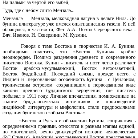
На пальмы за чертой его зыбей,
Туда, где с небом слито Мензалэ...
Мензаллэ — Мензала, мелководная лагуна в дельте Нила. До
бунина влитературе уже имелся опытнаписания газели. К ней
обращался, в частности, Фет А.А. Поэты Серебряного века :
Вяч. Иванов, И. Северянин, М. Кузмин.
Говоря о теме Востока в творчестве И. А. Бунина,
необходимо отметить, что «Восток Бунина» крайне
неоднороден. Помимо разделения древнего и современного
писателю Востока, Бунин - писатель и поэт четко различает
Восток арабско-мусульманский, Восток ветхозаветный,
Восток буддийский. Последний связан, прежде всего, с
Индией и -персональная особенность Бунина - с Цейлоном,
тропическим островом, сохранившим в первозданном виде
каноны древнего буддийского вероучения, где писатель
побывал в 1911 году. Личные впечатления, помноженные на
знание буддологических источников и произведений
индийской литературы и мифологии, стали предпосылками
создания бунинского «образа Востока».
«Восток и Русь в изображении Бунина, соприкасаясь
определенными гранями, относятся к разным этапам единой,
но многоликой, вечно движущейся истории человечества»
(Р.С.Спивак). Арабский, мусульманский Восток представлен в