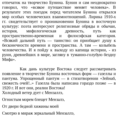
отпечаток на творчество Бунина. Бунин и сам неоднократно
говорил, что «всякое путешествие меняет человека». В
результате этих поездок перед читателем Бунина открылся
мир особых человеческих взаимоотношений. Лирика 1910-х
гг. свидетельствует о проникновении Бунина в восточную
культуру: поэта интересуют религиозные обряды и обычаи,
история, мифологическая древность, путь как
пространственно-временная и философская категория.
«Всякий дальний путь — таинство: он приобщает душу к
бесконечности времени и пространства. А там — колыбель
человечества. И я пойду к выходу из капища истории, - из
руин, древнейших в мире, загляну в туманно-голубую бездну
Мифа».
Как дань культуре Востока следует рассматривать
появление в творчестве Бунина восточных форм — газеллы и
пантума. Упрощенный пантум — в стихотворении «Зейнаб,
свежесть очей!..» Газелла была написана гораздо позже — в
1920 г. И вот они, реалии Востока!
Холодный ветер дует с Мензаллэ,
Огнистым морем блещет Мензалэ,
От двери бедной хижины моей
Смотрю в мираж зеркальный Мензаллэ,