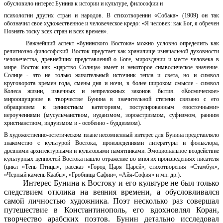
обусловило интерес Бунина к истории и культуре, философии и
психологии других стран и народов. В стихотворении «Собака» (1909) он так
обозначил свое художественное и человеческое кредо: «Я человек: как Бог, я обречен
Познать тоску всех стран и всех времен».
Важнейший аспект «бунинского Востока» можно условно определить как
религиозно-философский. Восток предстает как хранилище изначальной духовности
человечества, древнейших представлений о Боге, мироздании и месте человека в
мире. Восток как «царство Солнца» имеет и некоторое символическое значение.
Солнце - это не только живительный источник тепла и света, но и символ
круговорота времен года, смены дня и ночи, в более широком смысле - символ
Колеса жизни, извечных и непреложных законов бытия. «Космическое»
мироощущение в творчестве Бунина в значительной степени связано с его
обращением к ценностным категориям, постулированным «восточными»
вероучениями (мусульманством, иудаизмом, зороастризмом, суфизмом, ранним
христианством, индуизмом и - особенно - буддизмом).
В художественно-эстетическом плане несомненный интерес для Бунина представляло
знакомство с культурой Востока, произведениями литературы и фольклора,
древними архитектурными и культовыми памятниками. Эмоциональное воздействие
культурных ценностей Востока нашло отражение во многих произведениях писателя
(цикл «Тень Птицы», рассказ «Город Царя Царей», стихотворения «Стамбул»,
«Черный камень Каабы», «Гробница Сафии», «Айя-София» и мн. др.).
Интерес Бунина к Востоку и его культуре не был только
следствием отклика на веяния времени, а обусловливался
самой личностью художника. Поэт несколько раз совершал
путешествие в Константинополь, его вдохновлял Коран,
творчество арабских поэтов. Бунин детально исследовал