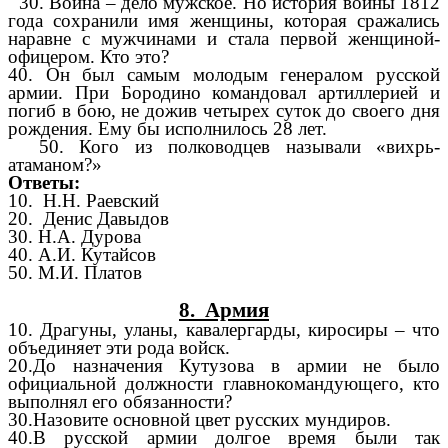
30. Война – дело мужское. Но история войны 1812
года сохранили имя женщины, которая сражались
наравне с мужчинами и стала первой женщиной-
офицером. Кто это?
40. Он был самым молодым генералом русской
армии. При Бородино командовал артиллерией и
погиб в бою, не дожив четырех суток до своего дня
рождения. Ему бы исполнилось 28 лет.
50. Кого из полководцев называли «вихрь-
атаманом?»
Ответы:
10. Н.Н. Раевский
20.
Денис Давыдов
30. Н.А. Дурова
40. А.И. Кутайсов
50. М.И. Платов
8. Армия
10. Драгуны, уланы, кавалергарды, киросиры – что
объединяет эти рода войск.
20.До назначения Кутузова в армии не было
официальной должности главнокомандующего, кто
выполнял его обязанности?
30.Назовите основной цвет русских мундиров.
40.В русской армии долгое время были так