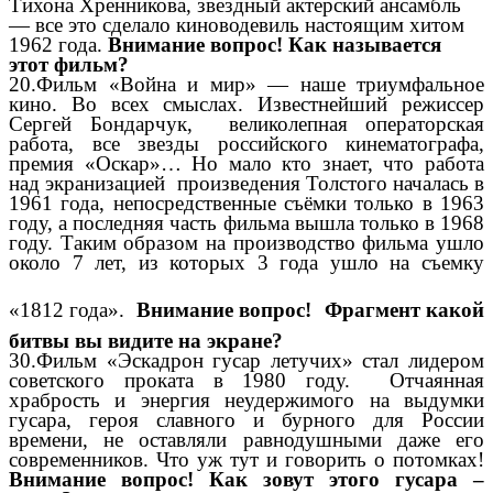
Тихона Хренникова, звездный актерский ансамбль
— все это сделало киноводевиль настоящим хитом
1962 года.
Внимание вопрос! Как называется
этот фильм?
20.Фильм «Война и мир» — наше триумфальное
кино. Во всех смыслах. Известнейший режиссер
Сергей Бондарчук, великолепная операторская
работа, все звезды российского кинематографа,
премия «Оскар»… Но мало кто знает, что работа
над экранизацией произведения Толстого началась в
1961 года, непосредственные съёмки только в 1963
году, а последняя часть фильма вышла только в 1968
году. Таким образом на производство фильма ушло
около 7 лет, из которых 3 года ушло на съемку
«1812 года».
Внимание вопрос!
Фрагмент какой
битвы вы видите на экране?
30.Фильм «Эскадрон гусар летучих» стал лидером
советского проката в 1980 году. Отчаянная
храбрость и энергия неудержимого на выдумки
гусара, героя славного и бурного для России
времени, не оставляли равнодушными даже его
современников. Что уж тут и говорить о потомках!
Внимание вопрос! Как зовут этого гусара –