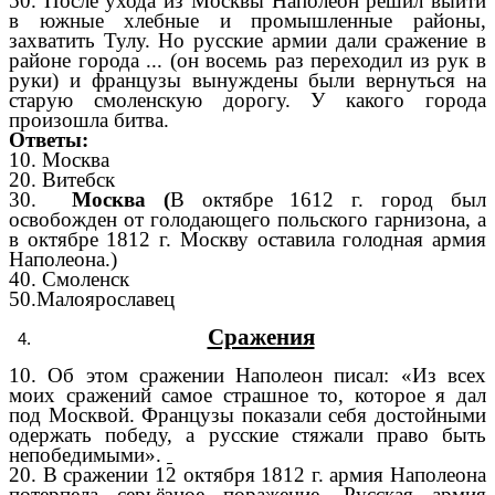
50. После ухода из Москвы Наполеон решил выйти
в южные хлебные и промышленные районы,
захватить Тулу. Но русские армии дали сражение в
районе города ... (он восемь раз переходил из рук в
руки) и французы вынуждены были вернуться на
старую смоленскую дорогу. У какого города
произошла битва.
Ответы:
10. Москва
20. Витебск
30.
Москва (
В октябре 1612 г. город был
освобожден от голодающего польского гарнизона, а
в октябре 1812 г. Москву оставила голодная армия
Наполеона.)
40. Смоленск
50.Малоярославец
Сражения
10. Об этом сражении Наполеон писал: «Из всех
моих сражений самое страшное то, которое я дал
под Москвой. Французы показали себя достойными
одержать победу, а русские стяжали право быть
непобедимыми».
20. В сражении 12 октября 1812 г. армия Наполеона
потерпела серьёзное поражение. Русская армия