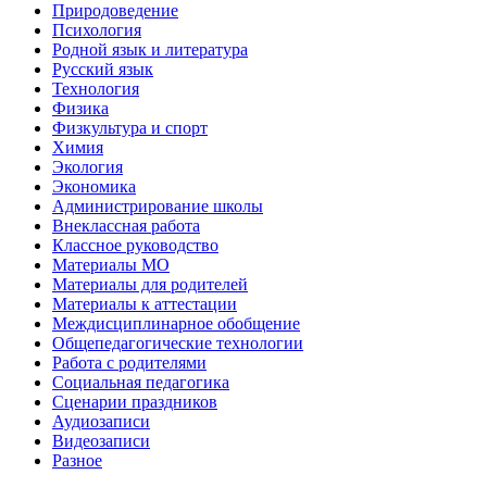
Природоведение
Психология
Родной язык и литература
Русский язык
Технология
Физика
Физкультура и спорт
Химия
Экология
Экономика
Администрирование школы
Внеклассная работа
Классное руководство
Материалы МО
Материалы для родителей
Материалы к аттестации
Междисциплинарное обобщение
Общепедагогические технологии
Работа с родителями
Социальная педагогика
Сценарии праздников
Аудиозаписи
Видеозаписи
Разное