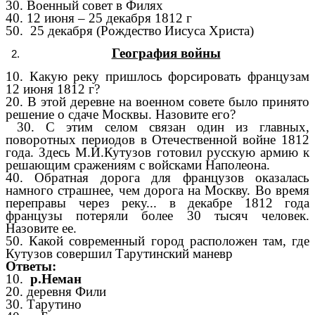
30. Военный совет в Филях
40. 12 июня – 25 декабря
1812 г
50.
25 декабря (Рождество
Иисуса Христа)
География войны
10. Какую реку пришлось форсировать французам
12 июня 1812 г?
20. В этой деревне на военном совете было принято
решение о сдаче Москвы. Назовите его?
30. С этим селом связан один из главных,
поворотных периодов в Отечественной войне 1812
года. Здесь М.И.Кутузов готовил русскую армию к
решающим сражениям с войсками Наполеона.
40. Обратная дорога для французов оказалась
намного страшнее, чем дорога на Москву. Во время
переправы через реку... в декабре 1812 года
французы потеряли более 30 тысяч человек.
Назовите ее.
50.
Какой современный город расположен там, где
Кутузов совершил Тарутинский маневр
Ответы:
10.
р.Неман
20. деревня Фили
30. Тарутино