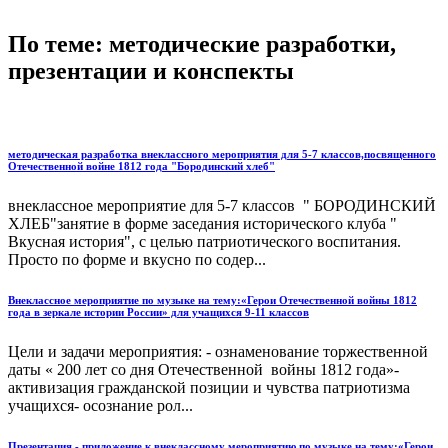
По теме: методические разработки,
презентации и конспекты
методическая разработка внеклассного мероприятия для 5-7 классов,посвященного
Отечественной войне 1812 года "Бородинский хлеб"
внеклассное мероприятие для 5-7 классов " БОРОДИНСКИЙ
ХЛЕБ"занятие в форме заседания исторического клуба "
Вкусная история", с целью патриотического воспитания.
Просто по форме и вкусно по содер...
Внеклассное мероприятие по музыке на тему:«Герои Отечественной войны 1812
года в зеркале истории России» для учащихся 9-11 классов
Цели и задачи мероприятия: - ознаменование торжественной
даты « 200 лет со дня Отечественной войны 1812 года»-
активизация гражданской позиции и чувства патриотизма
учащихся- осознание рол...
Презентация - приложение к внеклассному мероприятию по музыке на тему:«Герои