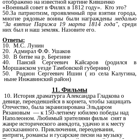
отображено на известной картине Кившенко
«Военный совет в Филях в 1812 году». Кто это?
50.За патриотизм, проявленный при взятии города,
многие рядовые воины были награждены
медалью
"За взятие Парижа 19 марта 1814 года"
, среди
них был и наш земляк. Назовите его.
Ответы:
10.
М.С. Лунин
20.
Адмирал Ф.Ф. Ушаков
30. В битве на р. Березине
40. Паисий Сергеевич Кайсаров (родился в
Моршанском уезде Тамбовской губернии)
50.
Родион Сергеевич Ишин ( из села Калугина,
ныне Инжавинский район)
11. Фильмы
10. История драматурга Александра Гладкова о
девице, переодевшейся в корнета, чтобы защищать
Отечество, была экранизирована Эльдаром
Рязановым — к 150-летнему юбилею победы над
Наполеоном. Любимый зрителями фильм снят в
жанре исторического анекдота, удачно и к месту
рассказанного. Приключения, переодевания,
интриги, романсы и гусарские песни на музыку