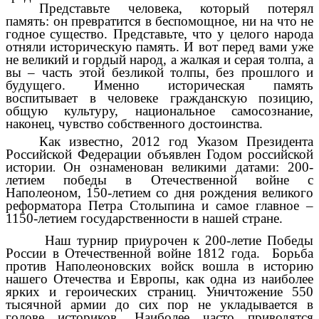
Представьте человека, который потерял
память: он превратится в беспомощное, ни на что не
годное существо. Представьте, что у целого народа
отняли историческую память. И вот перед вами уже
не великий и гордый народ, а жалкая и серая толпа, а
вы – часть этой безликой толпы, без прошлого и
будущего. Именно историческая память
воспитывает в человеке гражданскую позицию,
общую культуру, национальное самосознание,
наконец, чувство собственного достоинства.
Как известно, 2012 год Указом Президента
Российской Федерации объявлен Годом российской
истории
Он ознаменован великими датами: 200-
.
летием победы в Отечественной войне с
Наполеоном, 150-летием со дня рождения великого
реформатора Петра Столыпина и самое главное –
1150-летием государственности в нашей стране.
Наш турнир приурочен к 200-летие Победы
России в Отечественной войне 1812 года. Борьба
против Наполеоновских войск вошла в историю
нашего Отечества и Европы, как одна из наиболее
ярких и героических страниц. Уничтожение 550
тысячной армии до сих пор не укладывается в
голове историков. Наиболее часто приводятся