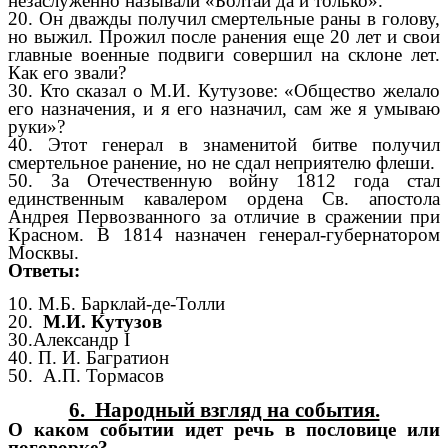
незаслуженно называли «Болтай да и только».
20. Он дважды получил смертельные раны в голову,
но выжил. Прожил после ранения еще 20 лет и свои
главные военные подвиги совершил на склоне лет.
Как его звали?
30. Кто сказал о М.И. Кутузове: «Общество желало
его назначения, и я его назначил, сам же я умываю
руки»?
40. Этот генерал в знаменитой битве получил
смертельное ранение, но не сдал неприятелю флеши.
50. За Отечественную войну 1812 года стал
единственным кавалером ордена Св. апостола
Андрея Первозванного за отличие в сражении при
Красном. В 1814 назначен генерал-губернатором
Москвы.
Ответы:
10. М.Б. Барклай-де-Толли
20.
М.И. Кутузов
30.Александр I
40. П. И. Багратион
50. А.П. Тормасов
6. Народный взгляд на события.
О каком событии идет речь в пословице или
поговорке?