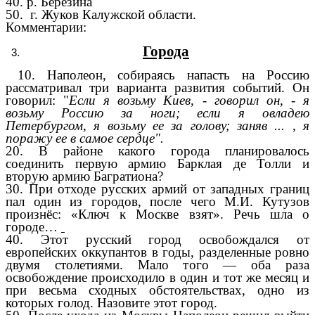
40. р. Березина
50.
г. Жуков Калужской области.
Комментарии:
Города
10. Наполеон, собираясь напасть на Россию
рассматривал три варианта развития событий. Он
говорил: "
Если я возьму Киев, - говорил он, - я
возьму Россию за ноги; если я овладею
Петербургом, я возьму ее за голову; заняв ... , я
поражу ее в самое сердце".
20. В районе какого города планировалось
соединить первую армию Барклая де Толли и
вторую армию Багратиона?
30. При отходе русских армий от западных границ
пал один из городов, после чего М.И. Кутузов
произнёс: «Ключ к Москве взят». Речь шла о
городе…
40. Этот русский город освобождался от
европейских оккупантов в годы, разделенные ровно
двумя столетиями. Мало того — оба раза
освобождение происходило в один и тот же месяц и
при весьма сходных обстоятельствах, одно из
которых голод. Назовите этот город.