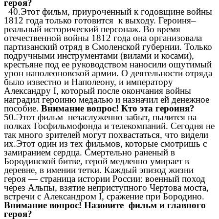
героя?
40.Этот фильм, приуроченный к годовщине войны
1812 года только готовится к выходу. Героиня–
реальный исторический персонаж. Во время
отечественной войны 1812 года она организовала
партизанский отряд в Смоленской губернии. Только
подручными инструментами (вилами и косами),
крестьяне под ее руководством наносили ощутимый
урон наполеоновской армии. О деятельности отряда
было известно и Наполеону, и императору
Александру I, который после окончания войны
наградил героиню медалью и назначил ей денежное
пособие.
Внимание вопрос! Кто эта героиня?
50.Этот фильм незаслуженно забыт, пылится на
полках Госфильмофонда и телекомпаний. Сегодня не
так много зрителей могут похвастаться, что видели
их.Этот один из тех фильмов, которые смотришь с
замиранием сердца. Смертельно раненый в
Бородинской битве, герой медленно умирает в
деревне, в имении тетки. Каждый эпизод жизни
героя — страница истории России: военный поход
через Альпы, взятие неприступного Чертова моста,
встречи с Александром I, сражение при Бородино.
Внимание вопрос! Назовите фильм и главного
героя?