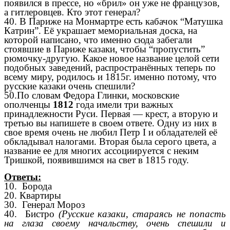
появился в прессе, но «брил» он уже не французов,
а гитлеровцев. Кто этот генерал?
40.
В Париже на Монмартре есть кабачок “Матушка
Катрин”. Её украшает мемориальная доска, на
которой написано, что именно сюда забегали
стоявшие в Париже казаки, чтобы “пропустить”
рюмочку-другую. Какое новое название целой сети
подобных заведений, распространённых теперь по
всему миру, родилось и 1815г. именно потому, что
русские казаки очень спешили?
50.По словам Федора Глинки, московские
ополченцы
1812
года имели три важных
принадлежности Руси. Первая — крест, а вторую и
третью вы напишете в своем ответе. Одну из них в
свое время очень не любил Петр I и обладателей её
обкладывал налогами. Вторая была серого цвета, а
название ее для многих ассоциируется с неким
Тришкой, появившимся на свет в 1815 году.
Ответы:
10.
Борода
20. Квартиры
30. Генерал Мороз
40. Бистро
(Русские казаки, стараясь не попасть
на глаза своему начальству, очень спешили и