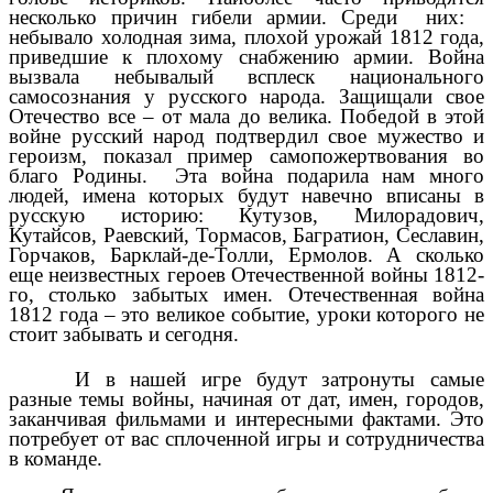
несколько причин гибели армии. Среди них:
небывало холодная зима, плохой урожай 1812 года,
приведшие к плохому снабжению армии. Война
вызвала небывалый всплеск национального
самосознания у русского народа. Защищали свое
Отечество все – от мала до велика. Победой в этой
войне русский народ подтвердил свое мужество и
героизм, показал пример самопожертвования во
благо Родины. Эта война подарила нам много
людей, имена которых будут навечно вписаны в
русскую историю: Кутузов, Милорадович,
Кутайсов, Раевский, Тормасов, Багратион, Сеславин,
Горчаков, Барклай-де-Толли, Ермолов. А сколько
еще неизвестных героев Отечественной войны 1812-
го, столько забытых имен. Отечественная война
1812 года – это великое событие, уроки которого не
стоит забывать и сегодня.
И в нашей игре будут затронуты самые
разные темы войны, начиная от дат, имен, городов,
заканчивая фильмами и интересными фактами. Это
потребует от вас сплоченной игры и сотрудничества
в команде.