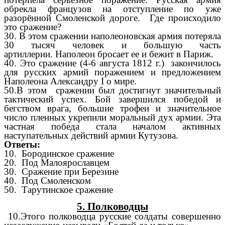
обрекла французов на отступление по уже
разорённой Смоленской дороге. Где происходило
это сражение?
30. В этом сражении наполеоновская армия потеряла
30 тысяч человек и большую часть
артиллерии.
Наполеон бросает ее и бежит в Париж.
40. Это сражение (4-6 августа 1812 г.) закончилось
для русских армий поражением и предложением
Наполеона Александру I о мире.
50.В этом сражении был достигнут значительный
тактический успех. Бой завершился победой и
бегством врага, большие трофеи и значительное
число пленных укрепили моральный дух армии. Эта
частная победа стала началом активных
наступательных действий армии Кутузова.
Ответы:
10.
Бородинское сражение
20. Под Малоярославцем
30. Сражение при Березине
40. Под Смоленском
50. Тарутинское сражение
5. Полководцы
10.Этого полководца русские солдаты совершенно