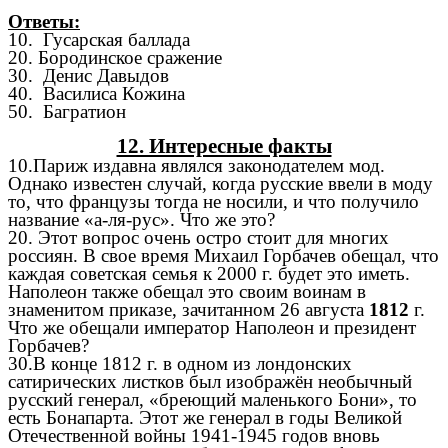
Ответы:
10. Гусарская баллада
20. Бородинское сражение
30. Денис Давыдов
40. Василиса Кожина
50. Багратион
12. Интересные факты
10.Париж издавна являлся законодателем мод.
Однако известен случай, когда русские ввели в моду
то, что французы тогда не носили, и что получило
название «а-ля-рус». Что же это?
20. Этот вопрос очень остро стоит для многих
россиян.
В свое время Михаил Горбачев обещал, что
каждая советская семья к 2000 г. будет это иметь.
Наполеон также обещал это своим воинам в
знаменитом приказе, зачитанном 26 августа
1812
г.
Что же обещали император Наполеон и президент
Горбачев?
30.В конце 1812 г. в одном из лондонских
сатирических листков был изображён необычный
русский генерал, «бреющий маленького Бони», то
есть Бонапарта. Этот же генерал в годы Великой
Отечественной войны 1941-1945 годов вновь