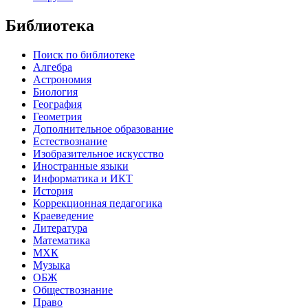
Библиотека
Поиск по библиотеке
Алгебра
Астрономия
Биология
География
Геометрия
Дополнительное образование
Естествознание
Изобразительное искусство
Иностранные языки
Информатика и ИКТ
История
Коррекционная педагогика
Краеведение
Литература
Математика
МХК
Музыка
ОБЖ
Обществознание
Право