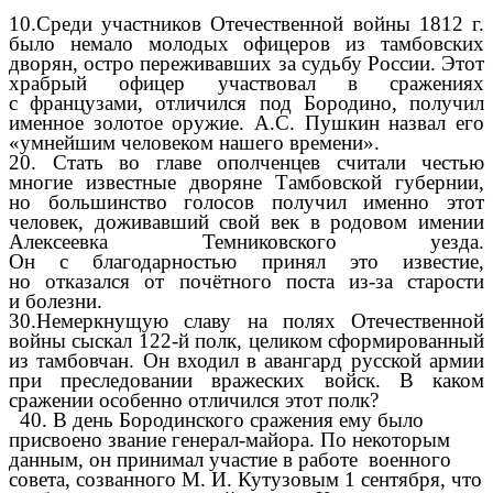
10.Среди участников Отечественной войны 1812 г.
было немало молодых офицеров из тамбовских
дворян, остро переживавших за судьбу России. Этот
храбрый офицер участвовал в сражениях
с французами, отличился под Бородино, получил
именное золотое оружие. А.С. Пушкин назвал его
«умнейшим человеком нашего времени».
20. Стать во главе ополченцев считали честью
многие известные дворяне Тамбовской губернии,
но большинство голосов получил именно этот
человек, доживавший свой век в родовом имении
Алексеевка Темниковского уезда.
Он с благодарностью принял это известие,
но отказался от почётного поста из-за старости
и болезни.
30.Немеркнущую славу на полях Отечественной
войны сыскал 122-й полк, целиком сформированный
из тамбовчан. Он входил в авангард русской армии
при преследовании вражеских войск. В каком
сражении особенно отличился этот полк?
40. В день Бородинского сражения ему было
присвоено звание генерал-майора. По некоторым
данным, он принимал участие в работе военного
совета, созванного М. И. Кутузовым 1 сентября, что