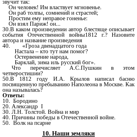
звучит так:
Он человек! Им властвует мгновенье.
Он раб толпы, сомнений и страстей;
Простим ему неправое гоненье:
Он взял Париж! он...
30.В каком произведении автор блестяще описывает
события Отечественной войны1812 г.? Назовите
автора и название произведения
40. «Гроза двенадцатого года
Настала – кто тут нам помог?
Остервенение народа,
Барклай, зима иль русский бог».
Что перечисляет А.С.Пушкин в этом
четверостишии?
50.В 1812 году И.А. Крылов написал басню
посвященную пребыванию Наполеона в Москве. Как
она называлась?
Ответы:
10.
Бородино
20. Александр I
30. Л.Н. Толстой. Война и мир
40. Причины победы в Отечественной войне.
50. Волк на псарне
10. Наши земляки