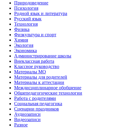
Природоведение
Психология
Родной язык и литература
Русский язык
Технология
Физика
Физкультура и спорт
Химия
Экология
Экономика
Администрирование школы
Внеклассная работа
Классное руководство
Материалы МО
Материалы для родителей
Материалы к аттестации
Междисциплинарное обобщение
Общепедагогические технологии
Работа с родителями
Социальная педагогика
Сценарии праздников
Аудиозаписи
Видеозаписи
Разное