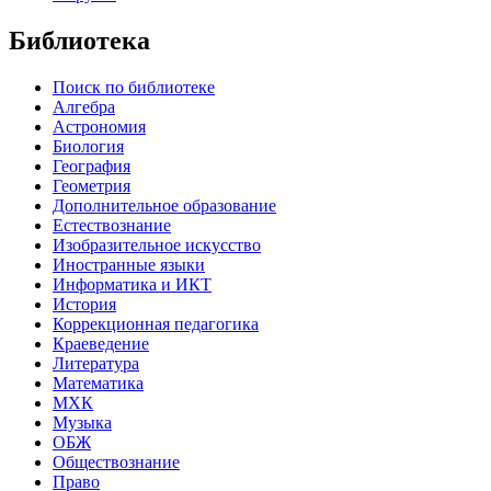
Библиотека
Поиск по библиотеке
Алгебра
Астрономия
Биология
География
Геометрия
Дополнительное образование
Естествознание
Изобразительное искусство
Иностранные языки
Информатика и ИКТ
История
Коррекционная педагогика
Краеведение
Литература
Математика
МХК
Музыка
ОБЖ
Обществознание
Право