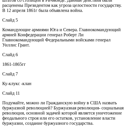
штатов со столицей в Ричмонде. Данные действия были
расценены Президентом как угроза целостности государству.
В 12 апреля 1861г была объявлена война.
Слайд 5
Командующие армиями Юга и Севера. Главнокомандующий
армией Конфедерации генерал Роберт Ли
Главнокомандующий Федеральными войсками генерал
Уиллис Грант.
Слайд 6
1861-1865гг
Слайд 7
Ку-клукс -клан
Слайд 11
Подумайте, можно ли Гражданскую войну в США назвать
буржуазной революцией? Буржуазная революция- социальная
революция, основной задачей которой является уничтожение
феодального строя или его остатков, установление власти
буржуазии, создание буржуазного государства.