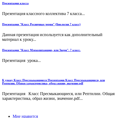
Презентация класса
Презентация классного коллектива 7 класса...
Презентация "Класс Ресничные черви" (Биология 7 класс)
Данная презентация используется как дополнительный
материал к уроку...
Презентация "Класс Млекопитающие, или Звери". 7 класс.
Презентация урока...
К уроку Класс Пресмыкающиеся Презентация Класс Пресмыкающиеся, или
Рептилии. Общая характеристика, образ жизни, значение.pdf
Презентация Класс Пресмыкающиеся, или Рептилии. Общая
характеристика, образ жизни, значение.pdf...
Мне нравится