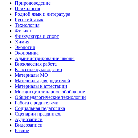
Природоведение
Психология
Родной язык и литература
Русский язык
Технология
Физика
Физкультура и спорт
Химия
Экология
Экономика
Администрирование школы
Внеклассная работа
Классное руководство
Материалы МО
Материалы для родителей
Материалы к аттестации
Междисциплинарное обобщение
Общепедагогические технологии
Работа с родителями
Социальная педагогика
Сценарии праздников
Аудиозаписи
Видеозаписи
Разное