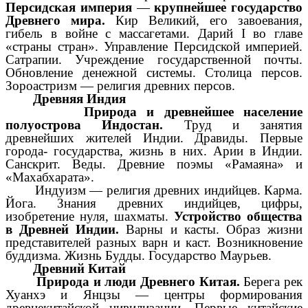
Персидская империя
—
крупнейшее государство
Древнего мира.
Кир Великий, его завоевания,
гибель в войне с массагетами. Дарий I во главе
«страны стран». Управление Персидской империей.
Сатрапии. Учреждение государственной почты.
Обновление денежной системы. Столица персов.
Зороастризм — религия древних персов.
Древняя Индия
Природа и древнейшее население
полуострова Индостан.
Труд и занятия
древнейших жителей Индии. Дравиды. Первые
города- государства, жизнь в них. Арии в Индии.
Санскрит. Веды. Древние поэмы «Рамаяна» и
«Махабхарата».
Индуизм — религия древних индийцев. Карма.
Йога. Знания древних индийцев, цифры,
изобретение нуля, шахматы.
Устройство общества
в Древней Индии.
Варны и касты. Образ жизни
представителей разных варн и каст. Возникновение
буддизма. Жизнь Будды. Государство Маурьев.
Древний Китай
Природа и люди Древнего Китая.
Берега рек
Хуанхэ и Янцзы — центры формирования
древнекитайской цивилизации. Первые китайские