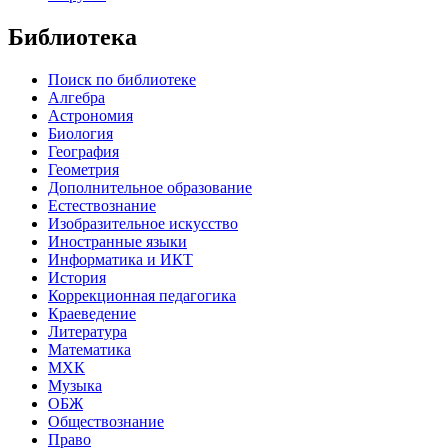
Библиотека
Поиск по библиотеке
Алгебра
Астрономия
Биология
География
Геометрия
Дополнительное образование
Естествознание
Изобразительное искусство
Иностранные языки
Информатика и ИКТ
История
Коррекционная педагогика
Краеведение
Литература
Математика
МХК
Музыка
ОБЖ
Обществознание
Право