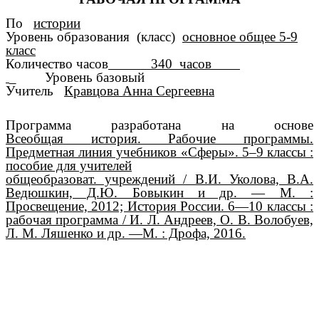
По
истории
Уровень образования (класс)
основное общее 5-9
класс
Количество часов
340 часов
_ Уровень базовый
Учитель
Кравцова Анна Сергеевна
Программа разработана на основе
Всеобщая
история. Рабочие программы.
Предметная линия учебников «Сферы». 5–9 классы :
пособие для учителей
общеобразоват. учреждений / В.И. Уколова, В.А.
Ведюшкин, Д.Ю. Бовыкин и др. — М. :
Просвещение, 2012; История
России. 6—10 классы :
рабочая программа / И. Л. Андреев, О. В. Волобуев,
Л. М. Ляшенко и др. —М. : Дрофа, 2016.