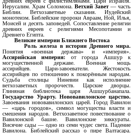
древних евреев с филистимлянами. Цари Израиля.
Иерусалим. Храм Соломона.
Ветхий Завет
— часть
Библии. Ветхозаветные сказания. Иудейский
монотеизм. Библейские пророки Авраам, Ной, Илья,
Моисей и десять заповедей. Сопоставление религии
древних евреев с религиями Месопотамии и
Древнего Египта.
Великие империи Ближнего Востока
Роль железа в истории Древнего мира.
Понятия «военная держава» и «империя».
Ассирийская империя:
от города Ашшур к
могущественной державе. Военная мощь
ассирийцев. Цари-завоеватели. Жестокость
ассирийцев по отношению к покорённым народам.
Судьба столицы Ниневии как исполнение
ветхозаветных пророчеств. Царские дворцы.
Глиняная библиотека царя Ашшурбанапала.
Государство Урарту. Нововавилонское царство.
Завоевания нововавилонских царей. Город Вавилон
— «царь городов», символ могущества власти и
смешения народов. Ветхозаветное повествование о
Вавилонской башне. Вавилонские зиккураты.
Висячие сады — одно из семи чудес света. Падение
Вавилона. Библейский рассказ о пире Валтасара.