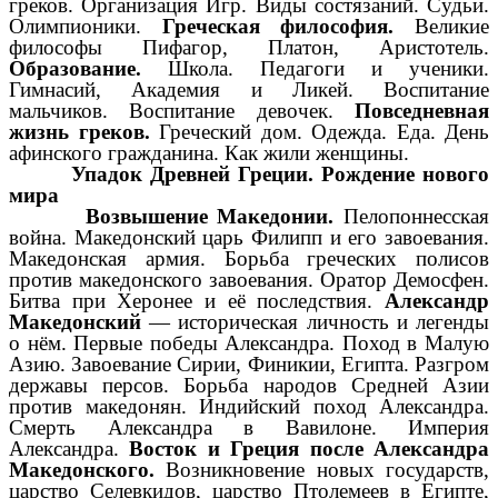
греков. Организация Игр. Виды состязаний. Судьи.
Олимпионики.
Греческая философия.
Великие
философы Пифагор, Платон, Аристотель.
Образование.
Школа. Педагоги и ученики.
Гимнасий, Академия и Ликей. Воспитание
мальчиков. Воспитание девочек.
Повседневная
жизнь греков.
Греческий дом. Одежда. Еда. День
афинского гражданина. Как жили женщины.
Упадок Древней Греции. Рождение нового
мира
Возвышение Македонии.
Пелопоннесская
война. Македонский царь Филипп и его завоевания.
Македонская армия. Борьба греческих полисов
против македонского завоевания. Оратор Демосфен.
Битва при Херонее и её последствия.
Александр
Македонский
— историческая личность и легенды
о нём. Первые победы Александра. Поход в Малую
Азию. Завоевание Сирии, Финикии, Египта. Разгром
державы персов. Борьба народов Средней Азии
против македонян. Индийский поход Александра.
Смерть Александра в Вавилоне. Империя
Александра.
Восток и Греция после Александра
Македонского.
Возникновение новых государств,
царство Селевкидов, царство Птолемеев в Египте,