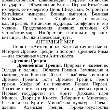
государства. Объединение Китая. Первая Китайская
империя, её император Цинь Шихуанди. Устройство
Китайской империи. Войны империи. Великая
Китайская стена. Китайские иероглифы,
каллиграфия. Китайские мудрецы. Конфуций и его
учение. Представления древних китайцев об
устройстве мира. Изобретения и открытия древних
китайцев. Великий шёлковый путь.
АНТИЧНЫЙ МИР
Понятие «Античность». Карта античного мира.
История Древней Греции и история Древнего Рима
— две составные части Античности.
Древняя Греция
Древнейшая Греция.
Природа и население.
Эллада и эллины. Области Греции. Земледелие и
скотоводство. Бронзовый и железный века в истории
Древней Греции. Боги Древней Греции. Герои
греков. Мифы об их подвигах. Геракл. Персей.
Значение примера героев в жизни древних греков.
Первые государства на Крите. Держава царя
Миноса. Дворец в Кноссе. Лабиринт и Минотавр.
Раскопки на Крите. Минойская культура. Греки-
ахейцы. Ахейская Греция. Города-государства