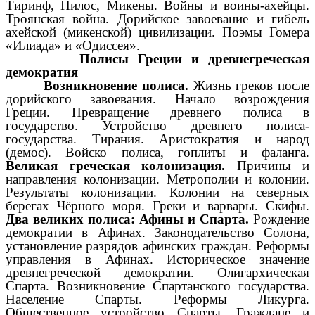
Тиринф, Пилос, Микены. Войны и воины-ахейцы.
Троянская война. Дорийское завоевание и гибель
ахейской (микенской) цивилизации. Поэмы Гомера
«Илиада» и «Одиссея».
Полисы Греции и древнегреческая
демократия
Возникновение полиса.
Жизнь греков после
дорийского завоевания. Начало возрождения
Греции. Превращение древнего полиса в
государство. Устройство древнего полиса-
государства. Тирания. Аристократия и народ
(демос). Войско полиса, гоплиты и фаланга.
Великая греческая колонизация.
Причины и
направления колонизации. Метрополии и колонии.
Результаты колонизации. Колонии на северных
берегах Чёрного моря. Греки и варвары. Скифы.
Два великих полиса: Афины и Спарта.
Рождение
демократии в Афинах. Законодательство Солона,
установление разрядов афинских граждан. Реформы
управления в Афинах. Историческое значение
древнегреческой демократии. Олигархическая
Спарта. Возникновение Спартанского государства.
Население Спарты. Реформы Ликурга.
Общественное устройство Спарты. Граждане и