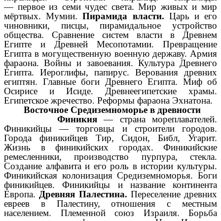
—
первое из семи чудес света. Мир живых и мир
мёртвых. Мумии.
Пирамида власти.
Царь и его
чиновники, писцы, пирамидальное
устройство
общества. Сравнение систем власти в Древнем
Египте
и Древней Месопотамии. Превращение
Египта в могущественную
военную державу. Армия
фараона. Войны и завоевания. Культура
Древнего
Египта. Иероглифы, папирус. Верования древних
египтян. Главные боги Древнего Египта. Миф об
Осирисе и Исиде.
Древнеегипетские храмы.
Египетское жречество. Реформы фараона Эхнатона.
Восточное Средиземноморье в древности
Финикия
— страна мореплавателей.
Финикийцы — торговцы и строители городов.
Города финикийцев Тир, Сидон, Библ, Угарит.
Жизнь в финикийских городах. Финикийские
ремесленники, производство пурпура, стекла.
Создание алфавита и его роль в истории культуры.
Финикийская колонизация Средиземноморья. Боги
финикийцев. Финикийцы и название континента
Европа.
Древняя Палестина.
Переселение древних
евреев в Палестину, отношения с местным
населением. Племенной союз Израиля. Борьба