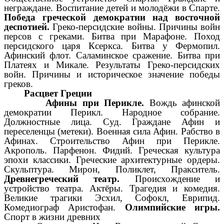
неграждане. Воспитание детей и молодёжи в Спарте.
Победа греческой демократии над восточной
деспотией.
Греко-персидские войны. Причины войн
персов с греками. Битва при Марафоне. Поход
персидского царя Ксеркса. Битва у Фермопил.
Афинский флот. Саламинское сражение. Битва при
Платеях и Микале. Результаты Греко-персидских
войн. Причины и историческое значение победы
греков.
Расцвет Греции
Афины при Перикле.
Вождь афинской
демократии Перикл. Народное собрание.
Должностные лица. Суд. Граждане Афин и
переселенцы (метеки). Военная сила Афин. Рабство в
Афинах. Строительство Афин при Перикле.
Акрополь. Парфенон. Фидий. Греческая культура
эпохи классики. Греческие архитектурные ордеры.
Скульптура. Мирон, Поликлет, Пракситель.
Древнегреческий театр.
Происхождение и
устройство театра. Актёры. Трагедия и комедия.
Великие трагики Эсхил, Софокл, Еврипид.
Комедиограф Аристофан.
Олимпийские игры.
Спорт в жизни древних