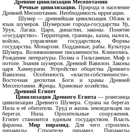
Древние цивилизации Месопотамии
Речные цивилизации.
Природа и население
Древней Месопотамии. Необходимость ирригации.
Шумер — древнейшая цивилизация. Облик и
язык шумеров. Шумерские города-государства Ур,
Урук, Лaгаш. Цари, династии, законы. Понятие
«государство». Территория, границы, казна, налоги,
войско, управление государством. Формы
государства. Монархия. Подданные, рабы. Культура
Шумера. Возникновение письменности. Клинопись.
Рождение литературы. Поэма о Гильгамеше. Миф о
потопе. Знания шумеров. Древний Вавилон. Законы
царя Хаммурапи. Устройство общества Древнего
Вавилона. Особенность «власти-собственности».
Восточная деспотия. Боги и храмы Древней
Месопотамии. Жрецы. Храмовые хозяйства.
Древний Египет
Цивилизация Древнего Египта
— ровесница
цивилизации Древнего Шумера. Страна на берегах
Нила и её обитатели. Труд и жизнь земледельцев на
берегах Нила. Оросительные сооружения.
Египет
становится единым государством. Власть
фараона.
Мир пирамид.
Для чего строились
пирамиды. Строители пирамид. Пирамиды