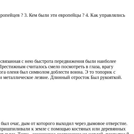
ропейцев ? 3. Кем были эти европейцы ? 4. Как управлялись
 связанная с нею быстрота передвижения были наиболее
естижным считалось смело посмотреть в глаза, врагу
ога оленя был символом доблести воина. Э то топорик с
и металлическое лезвие. Длинный отросток Был рукояткой.
был очаг, дым от которого выходил через дымовое отверстие.
 пришпиливали к земле с помощью костяных или деревянных