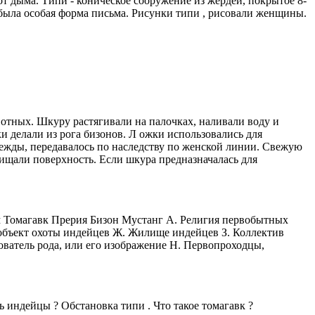
 дыма. Типи - коническое сооружение из жердей, покрытое 8-
ыла особая форма письма. Рисунки типи , рисовали женщины.
отных. Шкуру растягивали на палочках, наливали воду и
 делали из рога бизонов. Л ожки использовались для
ежды, передавалось по наследству по женской линии. Свежую
чищали поверхность. Если шкура предназначалась для
м Томагавк Прерия Бизон Мустанг А. Религия первобытных
 объект охоты индейцев Ж. Жилище индейцев З. Коллектив
ователь рода, или его изображение Н. Первопроходцы,
ь индейцы ? Обстановка типи . Что такое томагавк ?