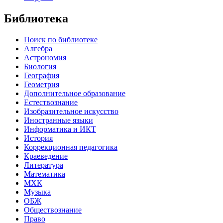
Библиотека
Поиск по библиотеке
Алгебра
Астрономия
Биология
География
Геометрия
Дополнительное образование
Естествознание
Изобразительное искусство
Иностранные языки
Информатика и ИКТ
История
Коррекционная педагогика
Краеведение
Литература
Математика
МХК
Музыка
ОБЖ
Обществознание
Право