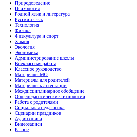
Природоведение
Психология
Родной язык и литература
Русский язык
Технология
Физика
Физкультура и спорт
Химия
Экология
Экономика
Администрирование школы
Внеклассная работа
Классное руководство
Материалы МО
Материалы для родителей
Материалы к аттестации
Междисциплинарное обобщение
Общепедагогические технологии
Работа с родителями
Социальная педагогика
Сценарии праздников
Аудиозаписи
Видеозаписи
Разное