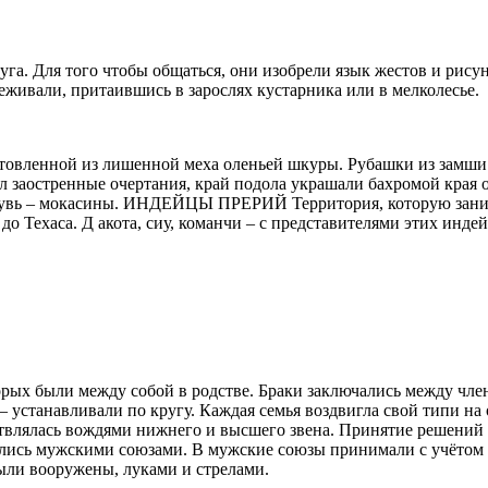
уга. Для того чтобы общаться, они изобрели язык жестов и рис
ивали, притаившись в зарослях кустарника или в мелколесье.
товленной из лишенной меха оленьей шкуры. Рубашки из замши
заостренные очертания, край подола украшали бахромой края о
бувь – мокасины. ИНДЕЙЦЫ ПРЕРИЙ Территория, которую заним
о Техаса. Д акота, сиу, команчи – с представителями этих инд
рых были между собой в родстве. Браки заключались между член
устанавливали по кругу. Каждая семья воздвигла свой типи на 
ствлялась вождями нижнего и высшего звена. Принятие решений
лись мужскими союзами. В мужские союзы принимали с учётом 
ыли вооружены, луками и стрелами.