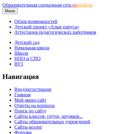
Образовательная социальная сеть
ns
portal.ru
Меню
Обзор возможностей
Детский проект «Алые паруса»
Аттестация педагогических работников
Детский сад
Начальная школа
Школа
НПО и СПО
ВУЗ
Навигация
Вход/регистрация
Главная
Мой мини-сайт
Ответы на вопросы
Поиск по сайту
Сайты классов, групп, кружков...
Сайты образовательных учреждений
Сайты коллег
Форумы