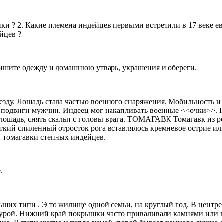
ики ? 2. Какие племена индейцев первыми встретили в 17 веке ев
йцев ?
пишите одежду и домашнюю утварь, украшения и обереги.
зду. Лошадь стала частью военного снаряжения. Мобильность и
подвиги мужчин. Индеец мог накапливать военные <<очки>>. Пр
о лошадь, снять скальп с головы врага. ТОМАГАВК Томагавк из р
ткий спиленный отросток рога вставлялось кремневое острие ил
и томагавки степных индейцев.
.
их типи . Э то жилище одной семьи, на круглый год. В центре 
шкурой. Нижний край покрышки часто приваливали камнями или