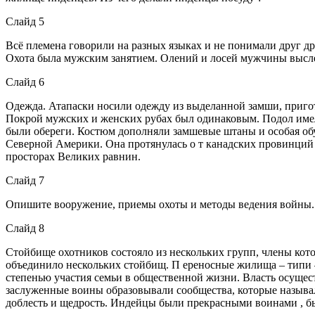
Слайд 5
Всё племена говорили на разных языках и не понимали друг др
Охота была мужским занятием. Олений и лосей мужчины выслеж
Слайд 6
Одежда. Атапаски носили одежду из выделанной замши, приго
Покрой мужских и женских рубах был одинаковым. Подол имел 
были обереги. Костюм дополняли замшевые штаны и особая о
Северной Америки. Она протянулась о т канадских провинций д
просторах Великих равнин.
Слайд 7
Опишите вооружение, приемы охоты и методы ведения войны.
Слайд 8
Стойбище охотников состояло из нескольких групп, члены кото
объединило нескольких стойбищ. П ереносные жилища – типи – 
степенью участия семьи в общественной жизни. Власть осуще
заслуженные воины образовывали сообщества, которые называ
доблесть и щедрость. Индейцы были прекрасными воинами , б