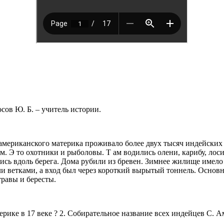
сов Ю. Б. – учитель истории.
американского материка проживало более двух тысяч индейских 
 Э то охотники и рыболовы. Т ам водились олени, карибу, лоси
лись вдоль берега. Дома рубили из бревен. Зимнее жилище имел
ли ветками, а вход был через короткий вырытый тоннель. Осно
травы и бересты.
ике в 17 веке ? 2. Собирательное название всех индейцев С. 