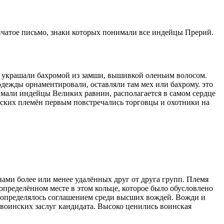
унчатое письмо, знаки которых понимали все индейцы Прерий.
 украшали бахромой из замши, вышивкой оленьим волосом.
дежды орнаментировали, оставляли там мех или бахрому. это
али индейцы Великих равнин, располагается в самом сердце
ейских племён первым повстречались торговцы и охотники на
ами более или менее удалённых друг от друга групп. Племя
определённом месте в этом кольце, которое было обусловлено
 определялось соглашением среди высших вождей. Вожди и
воинских заслуг кандидата. Высоко ценились воинская