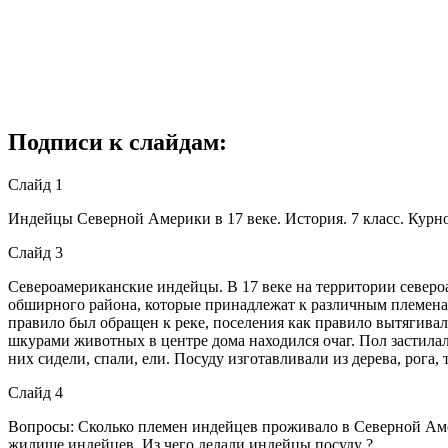
Подписи к слайдам:
Слайд 1
Индейцы Северной Америки в 17 веке. История. 7 класс. Курно
Слайд 3
Североамериканские индейцы. В 17 веке на территории северо
обширного района, которые принадлежат к различным племенам.
правило был обращен к реке, поселения как правило вытягива
шкурами животных в центре дома находился очаг. Пол застила
них сидели, спали, ели. Посуду изготавливали из дерева, рога, 
Слайд 4
Вопросы: Сколько племен индейцев проживало в Северной Амер
жилище индейцев. Из чего делали индейцы посуду ?