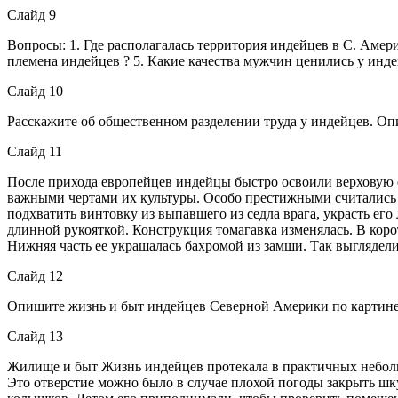
Слайд 9
Вопросы: 1. Где располагалась территория индейцев в С. Амер
племена индейцев ? 5. Какие качества мужчин ценились у инде
Слайд 10
Расскажите об общественном разделении труда у индейцев. О
Слайд 11
После прихода европейцев индейцы быстро освоили верховую е
важными чертами их культуры. Особо престижными считались 
подхватить винтовку из выпавшего из седла врага, украсть ег
длинной рукояткой. Конструкция томагавка изменялась. В коро
Нижняя часть ее украшалась бахромой из замши. Так выглядел
Слайд 12
Опишите жизнь и быт индейцев Северной Америки по картине
Слайд 13
Жилище и быт Жизнь индейцев протекала в практичных небольш
Это отверстие можно было в случае плохой погоды закрыть 