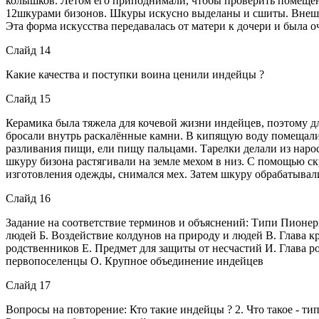
колышков. Летом его приподнимали, чтобы проверить помещени
12шкурами бизонов. Шкуры искусно выделаны и сшиты. Внешн
Эта форма искусства передавалась от матери к дочери и была о
Слайд 14
Какие качества и поступки воина ценили индейцы ?
Слайд 15
Керамика была тяжела для кочевой жизни индейцев, поэтому 
бросали внутрь раскалённые камни. В кипящую воду помещали 
разливания пищи, ели пищу пальцами. Тарелки делали из наро
шкуру бизона растягивали на земле мехом в низ. С помощью ск
изготовления одежды, снимался мех. Затем шкуру обрабатыва
Слайд 16
Задание на соответствие терминов и объяснений: Типи Пион
людей Б. Воздействие колдунов на природу и людей В. Глава
родственников Е. Предмет для защиты от несчастий И. Глава р
первопоселенцы О. Крупное объединение индейцев
Слайд 17
Вопросы на повторение: Кто такие индейцы ? 2. Что такое - ти