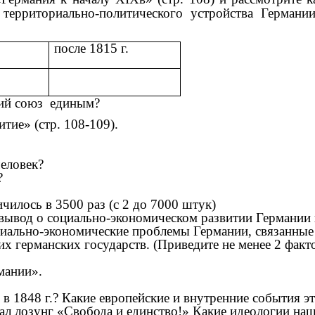
 территориально-политического устройства Германи
после 1815 г.
кий союз единым?
тие» (стр. 108-109).
человек?
?
чилось в 3500 раз (с 2 до 7000 штук)
ывод о социально-экономическом развитии Германии в 
циально-экономические проблемы Германии, связанные
их германских государств. (Приведите не менее 2 факт
мании».
 1848 г.? Какие европейские и внутренние события э
жал лозунг «Свобода и единство!» Какие идеологии наш