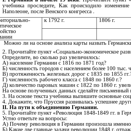
учебника проследите, Как происходило изменение
Наполеоне, после Венского конгресса .
риториально-
к 1792 г.
1806 г.
итическое
ройство
мании
Можно ли на основе анализа карты назвать Германс
2. Прочитайте пункт «Социально-экономическое разви
Определите, во сколько раз увеличилось:
А) население Германии с 1816 по 1871 год?
Б) численность городов с населением более 100 тыс. 
В) протяженность железных дорог с 1835 по 1855 гг.
Г) численность рабочего класса с 1848 по 1860 г.?
Д) количество паровых машин с 1822 по 1860 г. увели
На основе полученных данных сделайте письменный в
3. На основе текста учебника выпишите основные со
4. Докажите, что Пруссия развивалась успешнее друг
II. На пути к объединению Германии.
5. Прочитайте пункт «Революция 1848-1849 гг. в Гер
Устно ответьте на вопросы:
А) Почему революция в Германии произошла именно в
Б) Какие две главные задачи революции 1848 г. отра