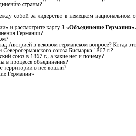
единению страны?
между собой за лидерство в немецком национальном 
ии» и рассмотрите карту
3 «Объединение Германии».
инения Германии?
сом?
 над Австрией в вековом германском вопросе? Когда э
и Северогерманского союза Бисмарка 1867 г.?
ий союз в 1867 г., а какие нет и почему?
ны в процессе объединения?
е территории в нее вошли?
ние Германии»