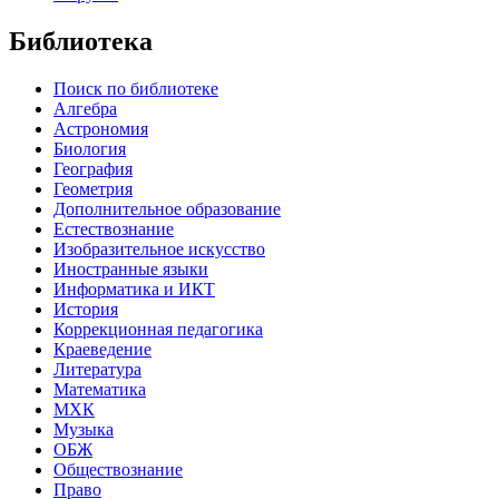
Библиотека
Поиск по библиотеке
Алгебра
Астрономия
Биология
География
Геометрия
Дополнительное образование
Естествознание
Изобразительное искусство
Иностранные языки
Информатика и ИКТ
История
Коррекционная педагогика
Краеведение
Литература
Математика
МХК
Музыка
ОБЖ
Обществознание
Право