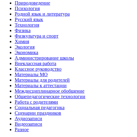
Природоведение
Психология
Родной язык и литература
Русский язык
Технология
Физика
Физкультура и спорт
Химия
Экология
Экономика
Администрирование школы
Внеклассная работа
Классное руководство
Материалы МО
Материалы для родителей
Материалы к аттестации
Междисциплинарное обобщение
Общепедагогические технологии
Работа с родителями
Социальная педагогика
Сценарии праздников
Аудиозаписи
Видеозаписи
Разное