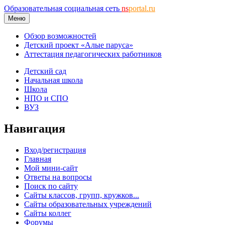
Образовательная социальная сеть
ns
portal.ru
Меню
Обзор возможностей
Детский проект «Алые паруса»
Аттестация педагогических работников
Детский сад
Начальная школа
Школа
НПО и СПО
ВУЗ
Навигация
Вход/регистрация
Главная
Мой мини-сайт
Ответы на вопросы
Поиск по сайту
Сайты классов, групп, кружков...
Сайты образовательных учреждений
Сайты коллег
Форумы