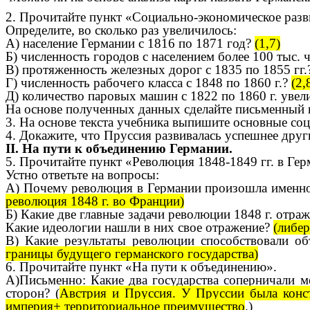
2. Прочитайте пункт «Социально-экономическое разви
Определите, во сколько раз увеличилось:
А) население Германии с 1816 по 1871 год?
(1,7)
Б) численность городов с населением более 100 тыс. 
В) протяженность железных дорог с 1835 по 1855 гг
Г) численность рабочего класса с 1848 по 1860 г.?
(2,
Д) количество паровых машин с 1822 по 1860 г. увели
На основе полученных данных сделайте письменный в
3. На основе текста учебника выпишите основные со
4. Докажите, что Пруссия развивалась успешнее друг
II. На пути к объединению Германии.
5. Прочитайте пункт «Революция 1848-1849 гг. в Гер
Устно ответьте на вопросы:
А) Почему революция в Германии произошла именно 
революция 1848 г. во Франции)
Б) Какие две главные задачи революции 1848 г. отра
Какие идеологии нашли в них свое отражение?
(либер
В) Какие результаты революции способствовали о
границы будущего германского государства)
6. Прочитайте пункт «На пути к объединению».
А)Письменно: Какие два государства соперничали 
сторон? (
Австрия и Пруссия. У Пруссии была конст
империя+ территориальное преимущество
.)