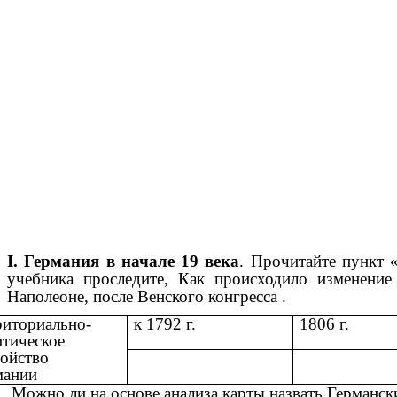
I. Германия в начале 19 века
. Прочитайте пункт 
учебника проследите, Как происходило изменение
Наполеоне, после Венского конгресса .
риториально-
к 1792 г.
1806 г.
итическое
ройство
мании
Можно ли на основе анализа карты назвать Германс