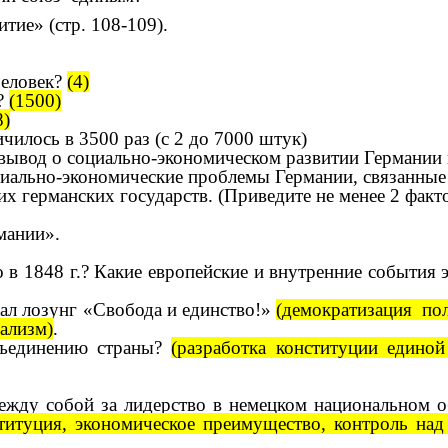
тие» (стр. 108-109).
человек?
(4)
.?
(1500)
8)
чилось в 3500 раз (с 2 до 7000 штук)
ывод о социально-экономическом развитии Германии в 
циально-экономические проблемы Германии, связанные
их германских государств. (Приведите не менее 2 факт
мании».
в 1848 г.? Какие европейские и внутренние события 
жал лозунг «Свобода и единство!»
(демократизация пол
ализм)
.
бъединению страны?
(разработка конституции единой
между собой за лидерство в немецком национальном 
итуция, экономическое преимущество, контроль над 