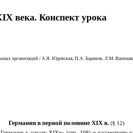
IX века. Конспект урока
льных организаций / А.Я. Юдовская, П.А. Баранов, Л.М. Ванюш
Германия в первой половине XIX в.
(§ 12)
«Германия к началу XIXв» (стр. 108) и рассмотрите