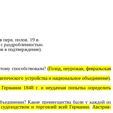
перв. полов. 19 в.
 с раздробленностью.
ов в подтверждение).
этому способствовали?
(Голод, неурожаи, февральская
итического устройства и национальное объединение)
.
 Германии 1848 г. и неудачная попытка определить
объединении? Какие преимущества были у каждой из
судоходством и торговлей всей Германии.
Австрия-