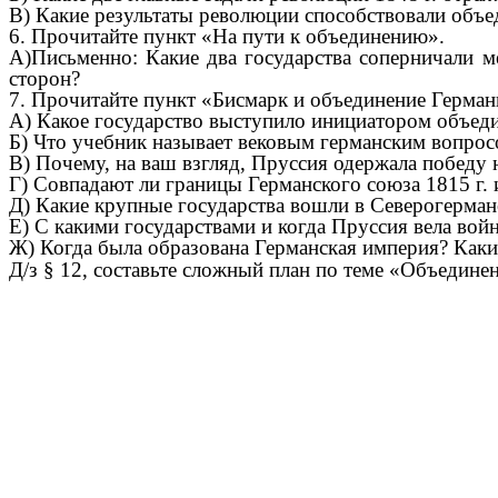
В) Какие результаты революции способствовали объ
6. Прочитайте пункт «На пути к объединению».
А)Письменно: Какие два государства соперничали 
сторон?
7. Прочитайте пункт «Бисмарк и объединение Герман
А) Какое государство выступило инициатором объед
Б) Что учебник называет вековым германским вопро
В) Почему, на ваш взгляд, Пруссия одержала победу
Г) Совпадают ли границы Германского союза 1815 г. 
Д) Какие крупные государства вошли в Северогерманск
Е) С какими государствами и когда Пруссия вела вой
Ж) Когда была образована Германская империя? Каки
Д/з § 12, составьте сложный план по теме «Объедине