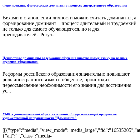
Формирование философских доминант в процессе литературного образования
Вехами в становлении личности можно считать доминанты, а
формирование доминант - процесс длительный и трудоёмкий
не только для самого обучающегося, но и для
преподавателей. Резул...
Ценностные доминанты содержания обучения иностранному языку на разных
ступенях образования.
Реформы российского образования значительно повышают
роль иностранного языка в обществе, происходит
переосмысление необходимости его знания для достижения
ус...
УМК к дополнительной образовательной общеразвивающей программе
художественной направленности "Доминанта"
[[{"type":"media","view_mode":"media_large","fid":"16535205","att
{"alt":"","class":"media-