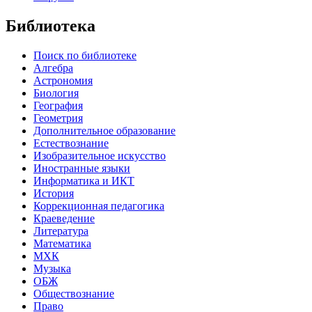
Библиотека
Поиск по библиотеке
Алгебра
Астрономия
Биология
География
Геометрия
Дополнительное образование
Естествознание
Изобразительное искусство
Иностранные языки
Информатика и ИКТ
История
Коррекционная педагогика
Краеведение
Литература
Математика
МХК
Музыка
ОБЖ
Обществознание
Право