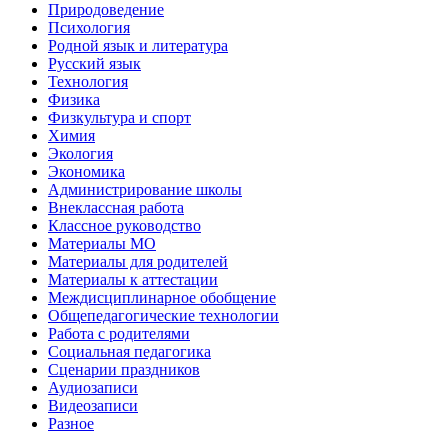
Природоведение
Психология
Родной язык и литература
Русский язык
Технология
Физика
Физкультура и спорт
Химия
Экология
Экономика
Администрирование школы
Внеклассная работа
Классное руководство
Материалы МО
Материалы для родителей
Материалы к аттестации
Междисциплинарное обобщение
Общепедагогические технологии
Работа с родителями
Социальная педагогика
Сценарии праздников
Аудиозаписи
Видеозаписи
Разное