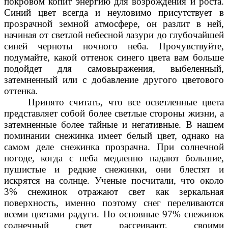
покровом копит энергию для возрождения и роста.
Синий цвет всегда и неуловимо присутствует в
прозрачной земной атмосфере, он разлит в ней,
начиная от светлой небесной лазури до глубочайшей
синей черноты ночного неба. Прочувствуйте,
подумайте, какой оттенок синего цвета вам больше
подойдет для самовыражения, выбеленный,
затемненный или с добавление другого цветового
оттенка.
Принято считать, что все осветленные цвета
представляет собой более светлые стороны жизни, а
затемненные более тайные и негативные. В нашем
поминании снежинка имеет белый цвет, однако на
самом деле снежинка прозрачна. При солнечной
погоде, когда с неба медленно падают большие,
пушистые и редкие снежинки, они блестят и
искрятся на солнце. Ученые посчитали, что около
3% снежинок отражают свет как зеркальная
поверхность, именно поэтому снег переливаются
всеми цветами радуги. Но основные 97% снежинок
солнечный свет рассеивают, своими