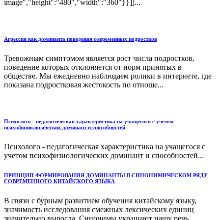
image","height":"480","width":"360"}}]]...
Агрессия как доминанта поведения современных подростков
Тревожным симптомом является рост числа подростков,
поведение которых отклоняется от норм принятых в
обществе. Мы ежедневно наблюдаем ролики в интернете, где
показана подростковая жестокость по отноше...
Психолого - педагогическая характеристика на учащегося с учетом
психофизиологических доминант и способностей
Психолого - педагогическая характеристика на учащегося с
учетом психофизиологических доминант и способностей...
ПРИНЦИП ФОРМИРОВАНИЯ ДОМИНАНТЫ В СИНОНИМИЧЕСКОМ РЯДУ
СОВРЕМЕННОГО КИТАЙСКОГО ЯЗЫКА
В связи с бурным развитием обучения китайскому языку,
значимость исследования смежных лексических единиц
значительно выросла. Синонимы украшают нашу речь,