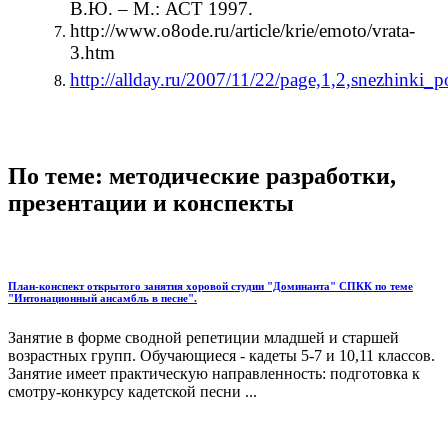
В.Ю. – М.: АСТ 1997.
http://www.o8ode.ru/article/krie/emoto/vrata-
3.htm
http://allday.ru/2007/11/22/page,1,2,snezhink
По теме: методические разработки,
презентации и конспекты
План-конспект открытого занятия хоровой студии "Доминанта" СПКК по теме
"Интонационный ансамбль в песне".
Занятие в форме сводной репетиции младшей и старшей
возрастных групп. Обучающиеся - кадеты 5-7 и 10,11 классов.
Занятие имеет практическую направленность: подготовка к
смотру-конкурсу кадетской песни ...