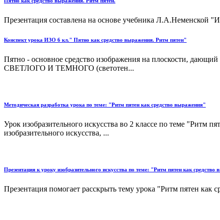
Пятно как средство выражения. Ритм пятен.
Презентация составлена на основе учебника Л.А.Неменской "Ис
Конспект урока ИЗО 6 кл." Пятно как средство выражения. Ритм пятен"
Пятно - основное средство изображения на плоскости, дающий
СВЕТЛОГО И ТЕМНОГО (светотен...
Методическая разработка урока по теме: "Ритм пятен как средство выражения"
Урок изобразительного искусства во 2 классе по теме "Ритм п
изобразительного искусства, ...
Презентация к уроку изобразительного искусства по теме: "Ритм пятен как средство
Презентация помогает расскрыть тему урока "Ритм пятен как ср