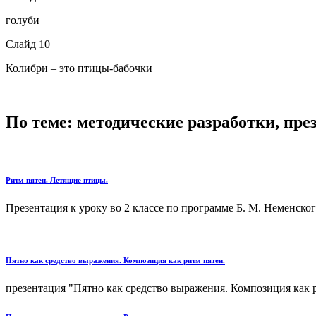
голуби
Слайд 10
Колибри – это птицы-бабочки
По теме: методические разработки, пр
Ритм пятен. Летящие птицы.
Презентация к уроку во 2 классе по программе Б. М. Неменского
Пятно как средство выражения. Композиция как ритм пятен.
презентация "Пятно как средство выражения. Композиция как ри