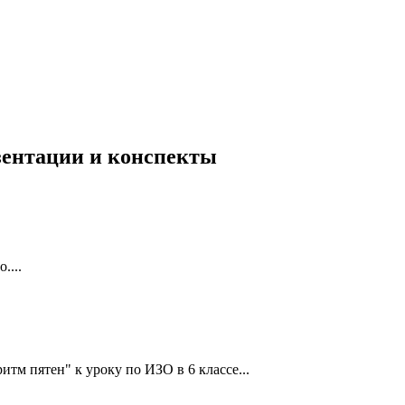
езентации и конспекты
....
тм пятен" к уроку по ИЗО в 6 классе...