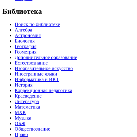
Библиотека
Поиск по библиотеке
Алгебра
Астрономия
Биология
География
Геометрия
Дополнительное образование
Естествознание
Изобразительное искусство
Иностранные языки
Информатика и ИКТ
История
Коррекционная педагогика
Краеведение
Литература
Математика
МХК
Музыка
ОБЖ
Обществознание
Право