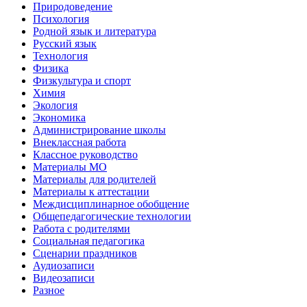
Природоведение
Психология
Родной язык и литература
Русский язык
Технология
Физика
Физкультура и спорт
Химия
Экология
Экономика
Администрирование школы
Внеклассная работа
Классное руководство
Материалы МО
Материалы для родителей
Материалы к аттестации
Междисциплинарное обобщение
Общепедагогические технологии
Работа с родителями
Социальная педагогика
Сценарии праздников
Аудиозаписи
Видеозаписи
Разное