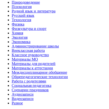
Природоведение
Психология
Родной язык и литература
Русский язык
Технология
Физика
Физкультура и спорт
Химия
Экология
Экономика
Администрирование школы
Внеклассная работа
Классное руководство
Материалы МО
Материалы для родителей
Материалы к аттестации
Междисциплинарное обобщение
Общепедагогические технологии
Работа с родителями
Социальная педагогика
Сценарии праздников
Аудиозаписи
Видеозаписи
Разное