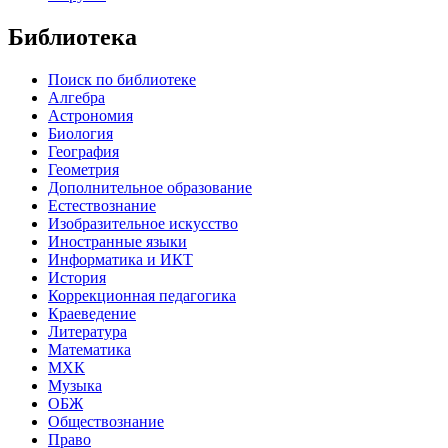
Библиотека
Поиск по библиотеке
Алгебра
Астрономия
Биология
География
Геометрия
Дополнительное образование
Естествознание
Изобразительное искусство
Иностранные языки
Информатика и ИКТ
История
Коррекционная педагогика
Краеведение
Литература
Математика
МХК
Музыка
ОБЖ
Обществознание
Право