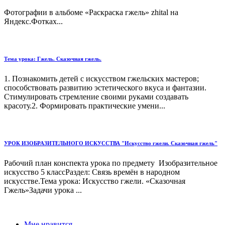
Фотографии в альбоме «Раскраска гжель» zhital на
Яндекс.Фотках...
Тема урока: Гжель. Сказочная гжель.
1. Познакомить детей с искусством гжельских мастеров;
способствовать развитию эстетического вкуса и фантазии.
Стимулировать стремление своими руками создавать
красоту.2. Формировать практические умени...
УРОК ИЗОБРАЗИТЕЛЬНОГО ИСКУССТВА "Искусство гжели. Сказочная гжель"
Рабочий план конспекта урока по предмету Изобразительное
искусство 5 классРаздел: Связь времён в народном
искусстве.Тема урока: Искусство гжели. «Сказочная
Гжель»Задачи урока ...
Мне нравится