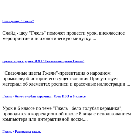
Слайд-шоу "Гжель"
Слайд - шоу "Гжель" поможет провести урок, внеклассное
мероприятие и психологическую минутку. ...
презентация к уроку ИЗО "Сказочные цветы Гжели"
"Сказочные цветы Гжели"-презентация о народном
промысле,об истории его существования.Присутствует
материал об элементах росписи и красочные иллюстрации....
Гжель - бело-голубая керамика. Урок ИЗО в 6 классе
Урок в 6 классе по теме "Гжель - бело-голубая керамика",
проводится в коррекционной школе 8 вида с использованием
компьютера или интерактивной доски....
Гжель / Раскраска гжель