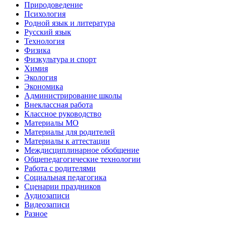
Природоведение
Психология
Родной язык и литература
Русский язык
Технология
Физика
Физкультура и спорт
Химия
Экология
Экономика
Администрирование школы
Внеклассная работа
Классное руководство
Материалы МО
Материалы для родителей
Материалы к аттестации
Междисциплинарное обобщение
Общепедагогические технологии
Работа с родителями
Социальная педагогика
Сценарии праздников
Аудиозаписи
Видеозаписи
Разное