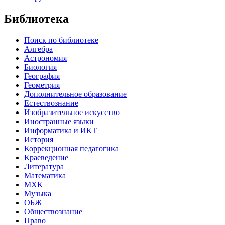
Библиотека
Поиск по библиотеке
Алгебра
Астрономия
Биология
География
Геометрия
Дополнительное образование
Естествознание
Изобразительное искусство
Иностранные языки
Информатика и ИКТ
История
Коррекционная педагогика
Краеведение
Литература
Математика
МХК
Музыка
ОБЖ
Обществознание
Право