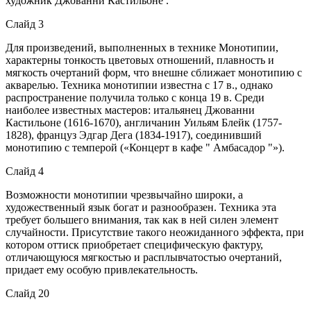
художник Джованни Кастильоне .
Слайд 3
Для произведений, выполненных в технике Монотипии,
характерны тонкость цветовых отношений, плавность и
мягкость очертаний форм, что внешне сближает монотипию с
акварелью. Техника монотипии известна с 17 в., однако
распространение получила только с конца 19 в. Среди
наиболее известных мастеров: итальянец Джованни
Кастильоне (1616-1670), англичанин Уильям Блейк (1757-
1828), француз Эдгар Дега (1834-1917), соединивший
монотипию с темперой («Концерт в кафе " Амбасадор "»).
Слайд 4
Возможности монотипии чрезвычайно широки, а
художественный язык богат и разнообразен. Техника эта
требует большего внимания, так как в ней силен элемент
случайности. Присутствие такого неожиданного эффекта, при
котором оттиск приобретает специфическую фактуру,
отличающуюся мягкостью и расплывчатостью очертаний,
придает ему особую привлекательность.
Слайд 20