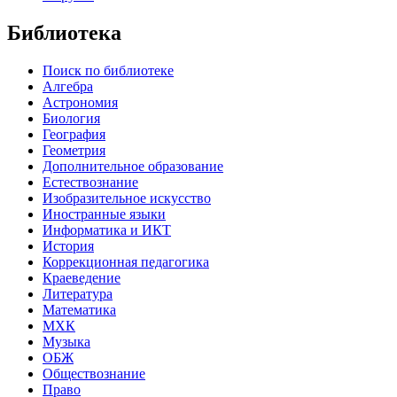
Библиотека
Поиск по библиотеке
Алгебра
Астрономия
Биология
География
Геометрия
Дополнительное образование
Естествознание
Изобразительное искусство
Иностранные языки
Информатика и ИКТ
История
Коррекционная педагогика
Краеведение
Литература
Математика
МХК
Музыка
ОБЖ
Обществознание
Право