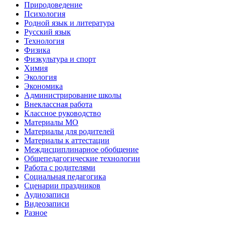
Природоведение
Психология
Родной язык и литература
Русский язык
Технология
Физика
Физкультура и спорт
Химия
Экология
Экономика
Администрирование школы
Внеклассная работа
Классное руководство
Материалы МО
Материалы для родителей
Материалы к аттестации
Междисциплинарное обобщение
Общепедагогические технологии
Работа с родителями
Социальная педагогика
Сценарии праздников
Аудиозаписи
Видеозаписи
Разное