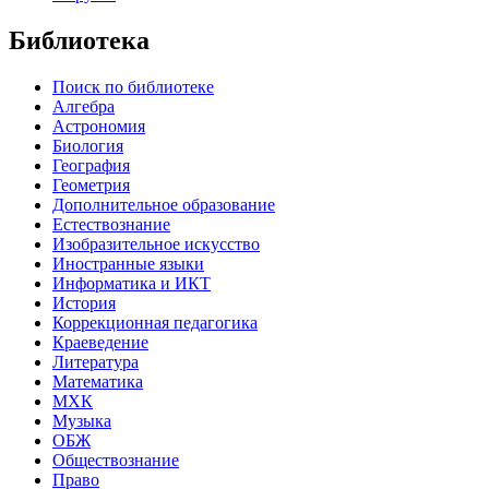
Библиотека
Поиск по библиотеке
Алгебра
Астрономия
Биология
География
Геометрия
Дополнительное образование
Естествознание
Изобразительное искусство
Иностранные языки
Информатика и ИКТ
История
Коррекционная педагогика
Краеведение
Литература
Математика
МХК
Музыка
ОБЖ
Обществознание
Право