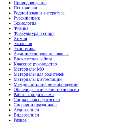
Природоведение
Психология
Родной язык и литература
Русский язык
Технология
Физика
Физкультура и спорт
Химия
Экология
Экономика
Администрирование школы
Внеклассная работа
Классное руководство
Материалы МО
Материалы для родителей
Материалы к аттестации
Междисциплинарное обобщение
Общепедагогические технологии
Работа с родителями
Социальная педагогика
Сценарии праздников
Аудиозаписи
Видеозаписи
Разное