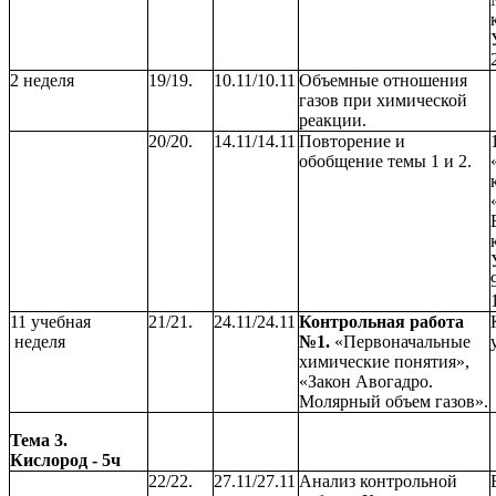
2 неделя
19/19.
10.11/10.11
Объемные отношения
газов при химической
реакции.
20/20.
14.11/14.11
Повторение и
обобщение темы 1 и 2.
11 учебная
21/21.
24.11/24.11
Контрольная работа
неделя
№1.
«Первоначальные
химические понятия»,
«Закон Авогадро.
Молярный объем газов».
Тема 3.
Кислород - 5ч
22/22.
27.11/27.11
Анализ контрольной