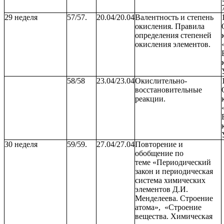
29 неделя
57/57.
20.04/20.04
Валентность и степень
окисления. Правила
определения степеней
окисления элементов.
58/58
23.04/23.04
Окислительно-
восстановительные
реакции.
30 неделя
59/59.
27.04/27.04
Повторение и
обобщение по
теме
«Периодический
закон и периодическая
система химических
элементов Д.И.
Менделеева. Строение
атома», «Строение
вещества. Химическая