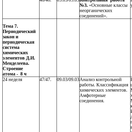
№3.
«Основные классы
неорганических
соединений».
Тема 7.
Периодический
закон и
периодическая
система
химических
элементов Д.И.
Менделеева.
Строение
атома - 8 ч
24 неделя
47/47.
09.03/09.03
Анализ контрольной
работы. Классификация
химических элементов.
Амфотерные
соединения.