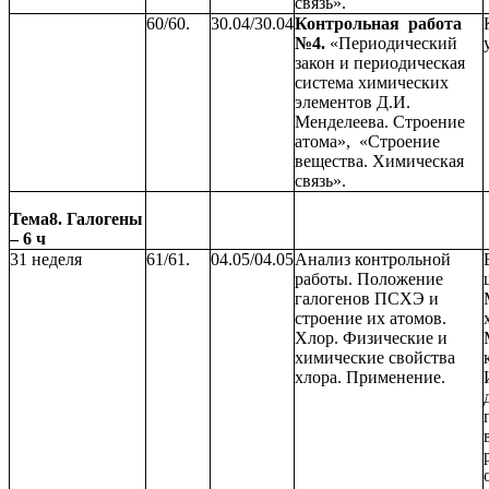
связь».
60/60.
30.04/30.04
Контрольная работа
№4.
«Периодический
закон и периодическая
система химических
элементов Д.И.
Менделеева. Строение
атома», «Строение
вещества. Химическая
связь».
Тема8. Галогены
– 6 ч
31 неделя
61/61.
04.05/04.05
Анализ контрольной
работы. Положение
галогенов ПСХЭ и
строение их атомов.
Хлор. Физические и
химические свойства
хлора. Применение.