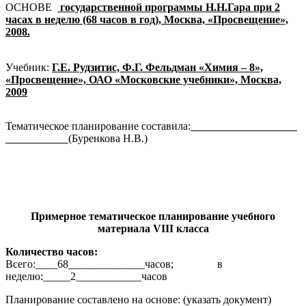
ОСНОВЕ
государственной программы Н.Н.Гара при 2
часах в неделю (68 часов в год), Москва, «Просвещение»,
2008.
Учебник:
Г.Е. Рудзитис, Ф.Г. Фельдман «Химия – 8»,
«Просвещение», ОАО «Московские учебники», Москва,
2009
Тематическое планирование составила:
(Буренкова Н.В.)
Примерное тематическое планирование учебного
материала VIII класса
Количество часов:
Всего:____68______________часов; в
неделю:_____2____________часов
Планирование составлено на основе: (указать документ)