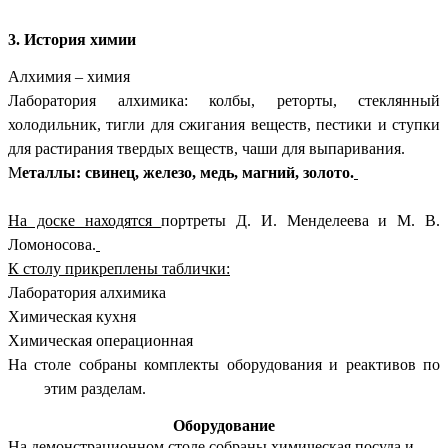
3. История химии
Алхимия – химия
Лаборатория алхимика: колбы, реторты, стеклянный
холодильник, тигли для сжигания веществ, пестики и ступки
для растирания твердых веществ, чаши для выпаривания.
М
еталлы: свинец, железо, медь, магний, золото.
На доске находятся
портреты Д. И. Менделеева и М. В.
Ломоносова.
К столу прикреплены таблички:
Лаборатория алхимика
Химическая кухня
Химическая операционная
На столе собраны комплекты оборудования и реактивов по
этим разделам.
Оборудование
На демонстрационном столе собраны химическая посуда и