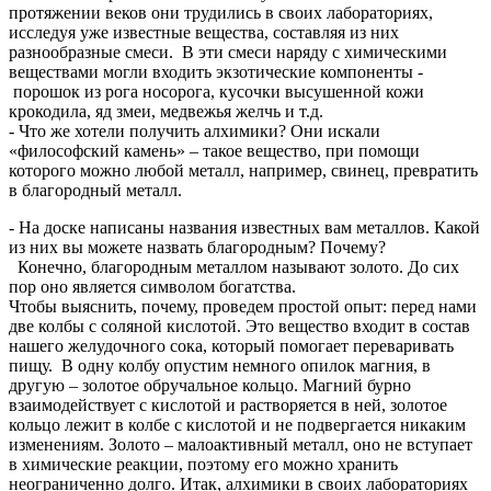
протяжении веков они трудились в своих лабораториях,
исследуя уже известные вещества, составляя из них
разнообразные смеси. В эти смеси наряду с химическими
веществами могли входить экзотические компоненты -
порошок из рога носорога, кусочки высушенной кожи
крокодила, яд змеи, медвежья желчь и т.д.
- Что же хотели получить алхимики?
Они искали
«философский камень» – такое вещество, при помощи
которого можно любой металл, например, свинец, превратить
в благородный металл.
- На доске написаны названия известных вам металлов. Какой
из них вы можете назвать благородным? Почему?
Конечно, благородным металлом называют золото. До сих
пор оно является символом богатства.
Чтобы выяснить, почему, проведем простой опыт: перед нами
две колбы с соляной кислотой. Это вещество входит в состав
нашего желудочного сока, который помогает переваривать
пищу. В одну колбу опустим немного опилок магния, в
другую – золотое обручальное кольцо. Магний бурно
взаимодействует с кислотой и растворяется в ней, золотое
кольцо лежит в колбе с кислотой и не подвергается никаким
изменениям. Золото – малоактивный металл, оно не вступает
в химические реакции, поэтому его можно хранить
неограниченно долго. Итак, алхимики в своих лабораториях