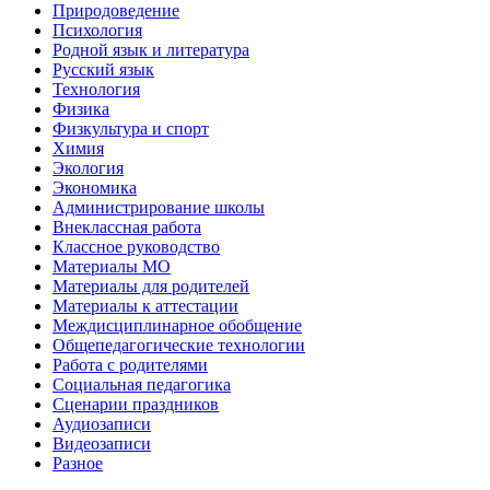
Природоведение
Психология
Родной язык и литература
Русский язык
Технология
Физика
Физкультура и спорт
Химия
Экология
Экономика
Администрирование школы
Внеклассная работа
Классное руководство
Материалы МО
Материалы для родителей
Материалы к аттестации
Междисциплинарное обобщение
Общепедагогические технологии
Работа с родителями
Социальная педагогика
Сценарии праздников
Аудиозаписи
Видеозаписи
Разное