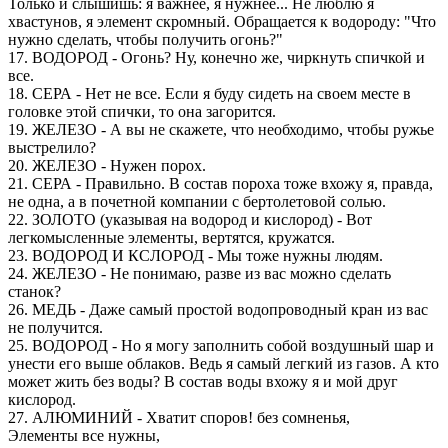
Только и слышишь: я важнее, я нужнее... Не люблю я
хвастунов, я элемент скромный. Обращается к водороду: "Что
нужно сделать, чтобы получить огонь?"
17. ВОДОРОД - Огонь? Ну, конечно же, чиркнуть спичкой и
все.
18. СЕРА - Нет не все. Если я буду сидеть на своем месте в
головке этой спички, то она загорится.
19. ЖЕЛЕЗО - А вы не скажете, что необходимо, чтобы ружье
выстрелило?
20. ЖЕЛЕЗО - Нужен порох.
21. СЕРА - Правильно. В состав пороха тоже вхожу я, правда,
не одна, а в почетной компании с бертолетовой солью.
22. ЗОЛОТО (указывая на водород и кислород) - Вот
легкомысленные элементы, вертятся, кружатся.
23. ВОДОРОД И КСЛОРОД - Мы тоже нужны людям.
24. ЖЕЛЕЗО - Не понимаю, разве из вас можно сделать
станок?
26. МЕДЬ - Даже самый простой водопроводный кран из вас
не получится.
25. ВОДОРОД - Но я могу заполнить собой воздушный шар и
унести его выше облаков. Ведь я самый легкий из газов. А кто
может жить без воды? В состав воды вхожу я и мой друг
кислород.
27. АЛЮМИНИЙ - Хватит споров! без сомненья,
Элементы все нужны,