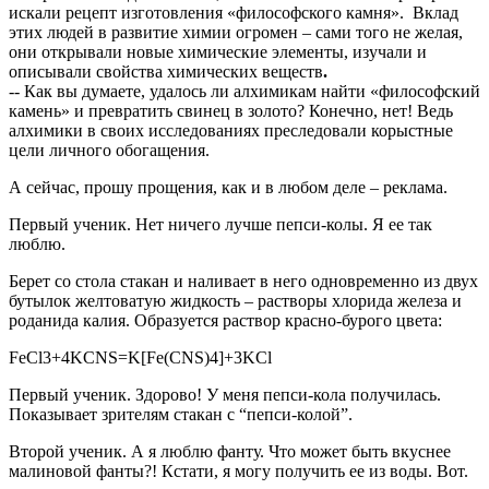
искали рецепт изготовления «философского камня». Вклад
этих людей в развитие химии огромен – сами того не желая,
они открывали новые химические элементы, изучали и
описывали свойства химических веществ
.
-- Как вы думаете, удалось ли алхимикам найти «философский
камень» и превратить свинец в золото? Конечно, нет! Ведь
алхимики в своих исследованиях преследовали корыстные
цели личного обогащения.
А сейчас, прошу прощения, как и в любом деле – реклама.
Первый ученик. Нет ничего лучше пепси-колы. Я ее так
люблю.
Берет со стола стакан и наливает в него одновременно из двух
бутылок желтоватую жидкость – растворы хлорида железа и
роданида калия. Образуется раствор красно-бурого цвета:
FeCl3+4KCNS=K[Fe(CNS)4]+3KCl
Первый ученик. Здорово! У меня пепси-кола получилась.
Показывает зрителям стакан с “пепси-колой”.
Второй ученик. А я люблю фанту. Что может быть вкуснее
малиновой фанты?! Кстати, я могу получить ее из воды. Вот.