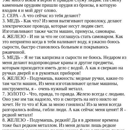
каменным орудиям пришли орудия из бронзы, в которую
входим я и мой друг олово.
2. СЕРА - А что сейчас из тебя делают?
3. МЕДЬ - Как что? Из меня вытягивают проволоку, делают
электрические провода, которые несут людям свет.
Изготавливают также части машин, примусы, самовары.
4. ЖЕЛЕЗО - И ни за что не соглашусь стать самоваром. Как
это неприятно когда в тебя наливают воду, я ужасно боюсь
сырости, быстро становлюсь больным и покрываюсь
ржавчиной.
5. МЕДЬ – Я не так капризна и сырости не боюсь. Недаром из
меня делают водопроводные краны и другие предметы,
которым приходится иметь дело с водой. А как я сверкаю на
ручках дверей и в рукоятках приборов!
6. ЖЕЛЕЗО - Подумаешь, важность: медные ручки, какие-то
там части машин, Из меня изготавливают целые машины,
инструменты, я - очень нужный металл.
7. ЗОЛОТО - Что, правда, то правда. Железо всегда с людьми.
Оно уже им так надоело, что и смотреть на него никто не
хочет. Не то что я! Как за мною гонялись! Из-за меня всегда
разгорались войны, гибли люди. А как сейчас меня ценят! Я -
редкий металл!
8. ЖЕЛЕЗО - Подумаешь, редкий! Да я в древние времена
тоже был редким металлом. Из меня делали лишь редкие