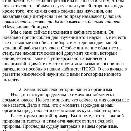
этой науки. А я сегодня пригласила вас в гости затем, чтобы
показать свою любимую науку с наилучшей стороны – ведь
кроме того, что химия очень сложна для изучения, она
захватывающе интересна и ее по праву называют (
учитель
показывает заголовок на доске и вместе с детьми читает:
«
Наука–волшебница
»).
Мы с вами сейчас находимся в кабинете химии. Он
идеально приспособлен для изучения этой науки – в нем есть
все наглядные пособия, приборы и материалы для нашей
успешной работы на уроках. Особое внимание обратите на
стену, где находится основной документ химии, который
одновременно является универсальной химической
шпаргалкой. Давайте вместе прочитаем название основного
наглядного пособия в нашем кабинете: ПСХЭ
.
О его вкладе в
развитие химической науки мы с вами поговорим намного
позднее.
2. Химическая лаборатория нашего организма
Итак, вплотную предметом «химия» вы займетесь в
восьмом классе. Но это не значит, что сейчас химия совсем вас
не касается. Дело в том, что с момента зарождения наш
организм представляет из себя химическую лабораторию.
Рассмотрим простой пример. Вы знаете, что тела живой
природы питаются, и этим отличаются от тел неживой
природы. Проследим судьбу завтрака в нашем организме.