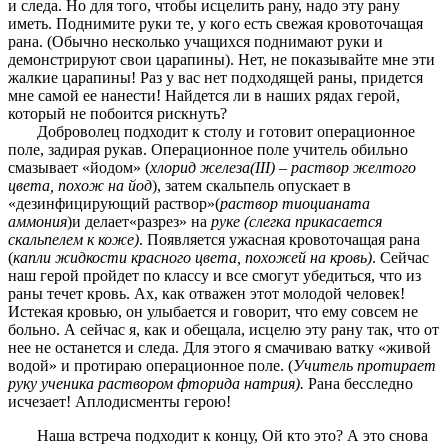
и следа. Но для того, чтобы исцелить рану, надо эту рану
иметь. Поднимите руки те, у кого есть свежая кровоточащая
рана. (Обычно несколько учащихся поднимают руки и
демонстрируют свои царапины). Нет, не показывайте мне эти
жалкие царапины! Раз у вас нет подходящей раны, придется
мне самой ее нанести! Найдется ли в наших рядах герой,
который не побоится рискнуть?
Доброволец подходит к столу и готовит операционное
поле, задирая рукав. Операционное поле учитель обильно
смазывает «йодом» (
хлорид железа(III) – раствор желтого
цвета, похож на йод
), затем скальпель опускает в
«дезинфицирующий раствор»(
раствор тиоцианата
аммония
)и делает«разрез» на
руке (слегка прикасается
скальпелем к коже)
. Появляется ужасная кровоточащая рана
(
капли жидкости красного цвета, похожей на кровь)
. Сейчас
наш герой пройдет по классу и все смогут убедиться, что из
раны течет кровь. Ах, как отважен этот молодой человек!
Истекая кровью, он улыбается и говорит, что ему совсем не
больно. А сейчас я, как и обещала, исцелю эту рану так, что от
нее не останется и следа. Для этого я смачиваю ватку «живой
водой» и протираю операционное поле. (
Учитель протирает
руку ученика раствором фторида натрия).
Рана бесследно
исчезает! Аплодисменты герою!
Наша встреча подходит к концу, Ой кто это? А это снова