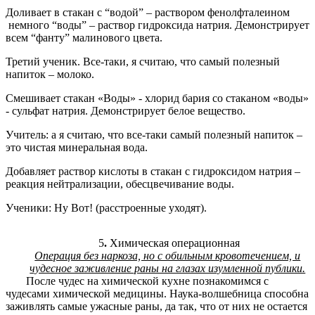
Доливает в стакан с “водой” – раствором фенолфталеином
немного “воды” – раствор гидроксида натрия. Демонстрирует
всем “фанту” малинового цвета.
Третий ученик. Все-таки, я считаю, что самый полезный
напиток – молоко.
Смешивает стакан «Воды» - хлорид бария со стаканом «воды»
- сульфат натрия. Демонстрирует белое вещество.
Учитель: а я считаю, что все-таки самый полезный напиток –
это чистая минеральная вода.
Добавляет раствор кислоты в стакан с гидроксидом натрия –
реакция нейтрализации, обесцвечивание воды.
Ученики: Ну Вот! (расстроенные уходят).
5
.
Химическая операционная
Операция без наркоза, но с обильным кровотечением, и
чудесное заживление раны на глазах изумленной публики.
После чудес на химической кухне познакомимся с
чудесами химической медицины. Наука-волшебница способна
заживлять самые ужасные раны, да так, что от них не остается