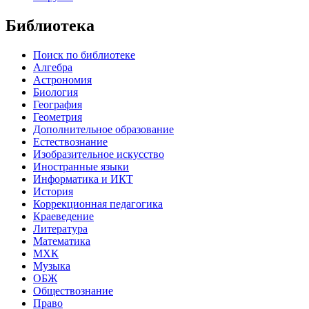
Библиотека
Поиск по библиотеке
Алгебра
Астрономия
Биология
География
Геометрия
Дополнительное образование
Естествознание
Изобразительное искусство
Иностранные языки
Информатика и ИКТ
История
Коррекционная педагогика
Краеведение
Литература
Математика
МХК
Музыка
ОБЖ
Обществознание
Право