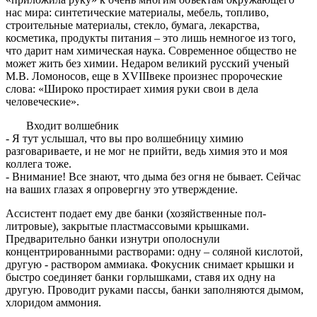
нас мира: синтетические материалы, мебель, топливо,
строительные материалы, стекло, бумага, лекарства,
косметика, продукты питания – это лишь немногое из того,
что дарит нам химическая наука. Современное общество не
может жить без химии. Недаром великий русский ученый
М.В. Ломоносов, еще в XVIIIвеке произнес пророческие
слова: «Широко простирает химия руки свои в дела
человеческие».
Входит волшебник
- Я тут услышал, что вы про волшебницу химию
разговариваете, и не мог не прийти, ведь химия это и моя
коллега тоже.
- Внимание! Все знают, что дыма без огня не бывает. Сейчас
на ваших глазах я опровергну это утверждение.
Ассистент подает ему две банки (хозяйственные пол-
литровые), закрытые пластмассовыми крышками.
Предварительно банки изнутри ополоснули
концентрированными растворами: одну – соляной кислотой,
другую - раствором аммиака. Фокусник снимает крышки и
быстро соединяет банки горлышками, ставя их одну на
другую. Проводит руками пассы, банки заполняются дымом,
хлоридом аммония.