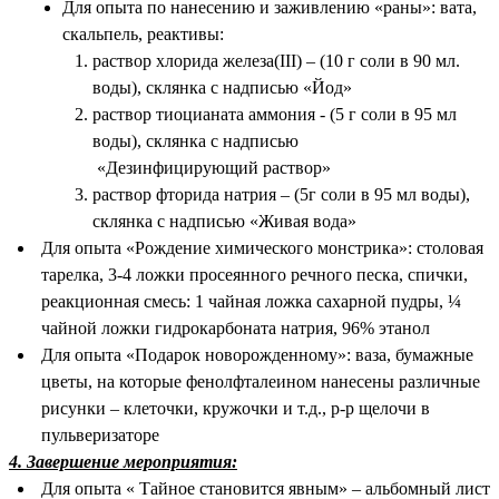
Для опыта по нанесению и заживлению «раны»: вата,
скальпель, реактивы:
раствор хлорида железа(III) – (10 г соли в 90 мл.
воды), склянка с надписью «Йод»
раствор тиоцианата аммония - (5 г соли в 95 мл
воды), склянка с надписью
«Дезинфицирующий раствор»
раствор фторида натрия – (5г соли в 95 мл воды),
склянка с надписью «Живая вода»
Для опыта «Рождение химического монстрика»: столовая
тарелка, 3-4 ложки просеянного речного песка, спички,
реакционная смесь: 1 чайная ложка сахарной пудры, ¼
чайной ложки гидрокарбоната натрия, 96% этанол
Для опыта «Подарок новорожденному»: ваза, бумажные
цветы, на которые фенолфталеином нанесены различные
рисунки – клеточки, кружочки и т.д., р-р щелочи в
пульверизаторе
4. Завершение мероприятия:
Для опыта « Тайное становится явным» – альбомный лист