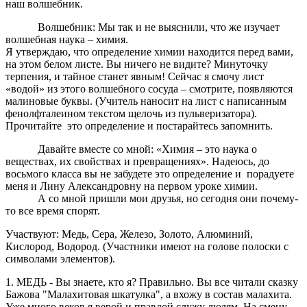
наш волшебник.
Волшебник: Мы так и не выяснили, что же изучает
волшебная наука – химия.
Я утверждаю, что определение химии находится перед вами,
на этом белом листе. Вы ничего не видите? Минуточку
терпения, и тайное станет явным! Сейчас я смочу лист
«водой» из этого волшебного сосуда – смотрите, появляются
малиновые буквы. (Учитель наносит на лист с написанным
фенолфталеином текстом щелочь из пульверизатора).
Прочитайте это определение и постарайтесь запомнить.
Давайте вместе со мной: «Химия – это наука о
веществах, их свойствах и превращениях». Надеюсь, до
восьмого класса вы не забудете это определение и порадуете
меня и Лину Александровну на первом уроке химии.
А со мной пришли мои друзья, но сегодня они почему-
то все время спорят.
Участвуют: Медь, Сера, Железо, Золото, Алюминий,
Кислород, Водород. (Участники имеют на голове полоски с
символами элементов).
1. МЕДЬ - Вы знаете, кто я? Правильно. Вы все читали сказку
Бажова "Малахитовая шкатулка", а вхожу в состав малахита.
Уже много веков я верой и правдой служу людям. На смену