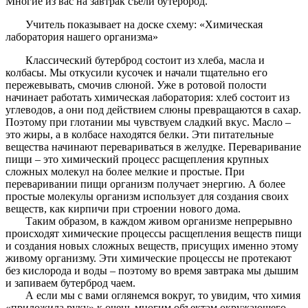
Многие из вас на завтрак съели бутерброд.
Учитель показывает на доске схему: «Химическая
лаборатория нашего организма»
Классический бутерброд состоит из хлеба, масла и
колбасы. Мы откусили кусочек и начали тщательно его
пережевывать, смочив слюной. Уже в ротовой полости
начинает работать химическая лаборатория: хлеб состоит из
углеводов, а они под действием слюны превращаются в сахар.
Поэтому при глотании мы чувствуем сладкий вкус. Масло –
это жиры, а в колбасе находятся белки. Эти питательные
вещества начинают перевариваться в желудке. Переваривание
пищи – это химический процесс расщепления крупных
сложных молекул на более мелкие и простые. При
переваривании пищи организм получает энергию. А более
простые молекулы организм использует для создания своих
веществ, как кирпичи при строении нового дома.
Таким образом, в каждом живом организме непрерывно
происходят химические процессы расщепления веществ пищи
и создания новых сложных веществ, присущих именно этому
живому организму. Эти химические процессы не протекают
без кислорода и воды – поэтому во время завтрака мы дышим
и запиваем бутерброд чаем.
А если мы с вами оглянемся вокруг, то увидим, что химия
«приложила руку» к очень многим объектам окружающего