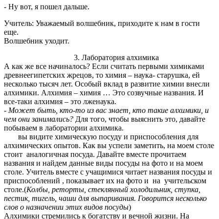
- Ну вот, я пошел дальше.
Учитель: Уважаемый волшебник, приходите к нам в гости
еще.
Волшебник уходит.
3. Лаборатория алхимика
А как же все начиналось? Если считать первыми химиками
древнеегипетских жрецов, то химия – наука- старушка, ей
несколько тысяч лет. Особый вклад в развитие химии внесли
алхимики. Алхимия – химия … Это созвучные названия. И
все-таки алхимия – это лженаука.
-
Может быть, кто-то из вас знает, кто такие алхимики, и
чем они занимались?
Для того, чтобы выяснить это, давайте
побываем в лаборатории алхимика.
вы видите химическую посуду и приспособления для
алхимических опытов. Как вы успели заметить, на моем столе
стоит аналогичная посуда. Давайте вместе прочитаем
названия и найдем данные виды посуды на фото и на моем
столе. Учитель вместе с учащимися читает названия посуды и
приспособлений , показывает их на фото и на учительском
столе.(
Колбы, реторты, стеклянный холодильник, ступка,
пестик, тигель, чаши для выпаривания. Говорится несколько
слов о назначении этих видов посуды
)
Алхимики стремились к богатству и вечной жизни. На