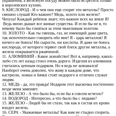
украшения, а железную посуду можно было встретить только
в королевских кухнях.
9. КИСЛОРОД - И о чем они еще спорят эти металлы? Просто
смешно слушай Кто важнее? Медь, золото или железо?
Чепуха! Каждый ребенок знает, что важнее всех на земле Я!
Ведь мною дышат все живые существа. И если бы не я, то
некому было бы гоняться за этим чванливым золотом.
10. ЗОЛОТО - Как ты смеешь, газ, не имеющий даже цвета,
так непочтительно говорить обо мне! Я - царь металлов! Я
ничего не боюсь! Ни сырости, ни кислоты. Я даже не боюсь
кислорода, от которого теряют свой блеск другие металлы, а
железо покрывается ржавчиной.
11. АЛЮМИНИЙ - Какое зазнайство! Вот я, например, каких-
либо сто лет назад стоил очень дорого. Изделия из алюминия
считались ценным подарком. Но я ведь не зазнавался!
Наоборот очень доволен, что живу в каждом доме, что
кастрюли, ложки и бачки стоят недорого и отлично служат
людям.
12. МЕДЬ - да, это правда! Недаром этот выскочка постепенно
везде меня заменяет.
13. ЖЕЛЕЗО - А что было бы, если бы я совсем исчезло?
14. ВОДОРОД - Интересно, а что было бы с людьми?
15. ЖЕЛЕЗО - Людей бы не стало, так как в состав их крови
входит железо,
16. СЕРА - Уважаемые металлы! Как вам не стыдно спорить.