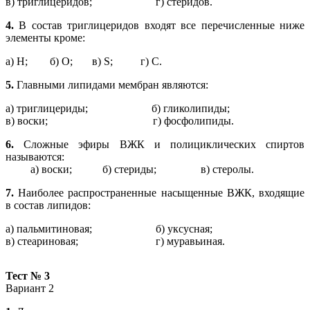
в) триглицеридов; г) стеридов.
4.
В состав триглицеридов входят все перечисленные ниже
элементы кроме:
а) H; б) O; в) S; г) C.
5.
Главными липидами мембран являются:
а) триглицериды; б) гликолипиды;
в) воски; г) фосфолипиды.
6.
Сложные эфиры ВЖК и полициклических спиртов
называются:
а) воски; б) стериды; в) стеролы.
7.
Наиболее распространенные насыщенные ВЖК, входящие
в состав липидов:
а) пальмитиновая; б) уксусная;
в) стеариновая; г) муравьиная.
Тест № 3
Вариант 2