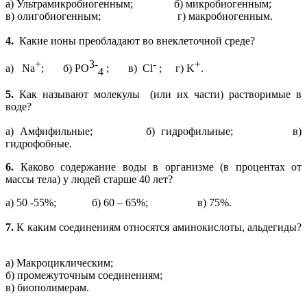
а) Ультрамикробиогенным; б) микробиогенным;
в) олигобиогенным; г) макробиогенным.
4.
Какие ионы преобладают во внеклеточной среде?
+
3-
-
+
а) Na
; б) PO
; в) Cl
; г) K
.
4
5.
Как называют молекулы (или их части) растворимые в
воде?
а) Амфифильные; б) гидрофильные; в)
гидрофобные.
6.
Каково содержание воды в организме (в процентах от
массы тела) у людей старше 40 лет?
а) 50 -55%; б) 60 – 65%; в) 75%.
7.
К каким соединениям относятся аминокислоты, альдегиды?
а) Макроциклическим;
б) промежуточным соединениям;
в) биополимерам.