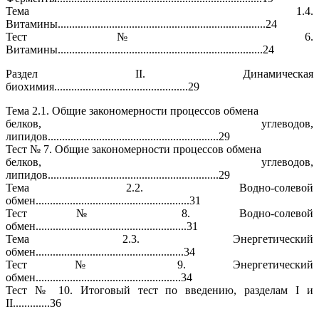
Тема 1.4.
Витамины.........................................................................24
Тест № 6.
Витамины........................................................................24
Раздел II. Динамическая
биохимия...............................................29
Тема 2.1. Общие закономерности процессов обмена
белков, углеводов,
липидов............................................................29
Тест № 7. Общие закономерности процессов обмена
белков, углеводов,
липидов............................................................29
Тема 2.2. Водно-солевой
обмен......................................................31
Тест № 8. Водно-солевой
обмен.....................................................31
Тема 2.3. Энергетический
обмен....................................................34
Тест № 9. Энергетический
обмен...................................................34
Тест № 10. Итоговый тест по введению, разделам I и
II.............36