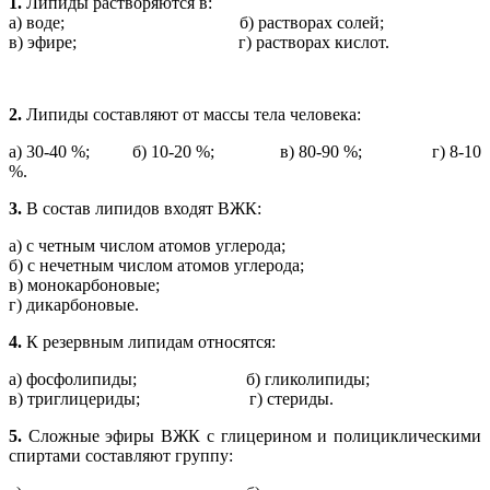
1.
Липиды растворяются в:
а) воде; б) растворах солей;
в) эфире; г) растворах кислот.
2.
Липиды составляют от массы тела человека:
а) 30-40 %; б) 10-20 %; в) 80-90 %; г) 8-10
%.
3.
В состав липидов входят ВЖК:
а) с четным числом атомов углерода;
б) с нечетным числом атомов углерода;
в) монокарбоновые;
г) дикарбоновые.
4.
К резервным липидам относятся:
а) фосфолипиды; б) гликолипиды;
в) триглицериды; г) стериды.
5.
Сложные эфиры ВЖК с глицерином и полициклическими
спиртами составляют группу: