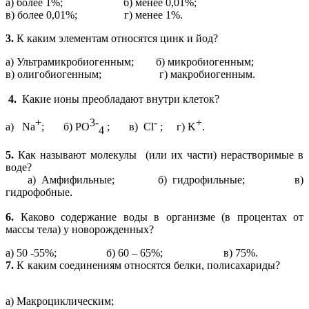
а) более 1%; б) менее 0,01%;
в) более 0,01%; г) менее 1%.
3.
К каким элементам относятся цинк и йод?
а) Ультрамикробиогенным; б) микробиогенным;
в) олигобиогенным; г) макробиогенным.
4.
Какие ионы преобладают внутри клеток?
+
3-
-
+
а) Na
; б) PO
; в) Cl
; г) K
.
4
5.
Как называют молекулы (или их части) нерастворимые в
воде?
а) Амфифильные; б) гидрофильные; в)
гидрофобные.
6.
Каково содержание воды в организме (в процентах от
массы тела) у новорожденных?
а) 50 -55%; б) 60 – 65%; в) 75%.
7.
К каким соединениям относятся белки, полисахариды?
а) Макроциклическим;