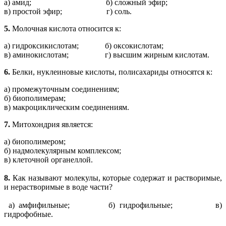
а) амид; б) сложный эфир;
в) простой эфир; г) соль.
5.
Молочная кислота относится к:
а) гидроксикислотам; б) оксокислотам;
в) аминокислотам; г) высшим жирным кислотам.
6.
Белки, нуклеиновые кислоты, полисахариды относятся к:
а) промежуточным соединениям;
б) биополимерам;
в) макроциклическим соединениям.
7.
Митохондрия является:
а) биополимером;
б) надмолекулярным комплексом;
в) клеточной органеллой.
8.
Как называют молекулы, которые содержат и растворимые,
и нерастворимые в воде части?
а) амфифильные; б) гидрофильные; в)
гидрофобные.