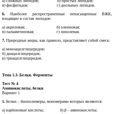
а) сложных липидов; б) простых липидов;
в) фосфатидов; г) диольных липидов.
6.
Наиболее распространенные ненасыщенные ВЖК,
входящие в состав липидов:
а) акриловая; б) олеиновая;
в) пальмитиновая; г) линолевая.
7.
Природные жиры, как правило, представляют собой смесь:
а) моноацилглицеридов;
б) диацилглицеридов;
в) триацилглицеридов.
Тема 1.3. Белки. Ферменты
Тест № 4
Аминокислоты, белки
Вариант 1
1.
Белки – биополимеры, мономерами которых являются:
а) карбоновые кислоты; б) β – аминокислоты;