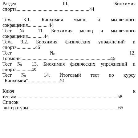
Раздел III. Биохимия
спорта...........................................................44
Тема 3.1. Биохимия мышц и мышечного
сокращения.................44
Тест № 11. Биохимия мышц и мышечного
сокращения.............44
Тема 3.2. Биохимия физических упражнений и
спорта...............46
Тест № 12.
Гормоны........................................................................46
Тест № 13. Биохимия физических упражнений и
спорта............49
Тест № 14. Итоговый тест по курсу
"Биохимия"..........................51
Ключ к
тестам..................................................................................58
Список
литературы.........................................................................65