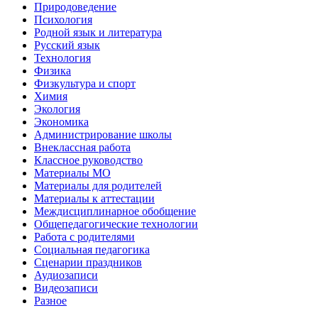
Природоведение
Психология
Родной язык и литература
Русский язык
Технология
Физика
Физкультура и спорт
Химия
Экология
Экономика
Администрирование школы
Внеклассная работа
Классное руководство
Материалы МО
Материалы для родителей
Материалы к аттестации
Междисциплинарное обобщение
Общепедагогические технологии
Работа с родителями
Социальная педагогика
Сценарии праздников
Аудиозаписи
Видеозаписи
Разное