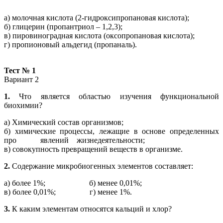
а) молочная кислота (2-гидроксипропановая кислота);
б) глицерин (пропантриол – 1,2,3);
в) пировиноградная кислота (оксопропановая кислота);
г) пропионовый альдегид (пропаналь).
Тест № 1
Вариант 2
1.
Что является областью изучения функциональной
биохимии?
а) Химический состав организмов;
б) химические процессы, лежащие в основе определенных
про явлений жизнедеятельности;
в) совокупность превращений веществ в организме.
2.
Содержание
микробиогенных
элементов составляет:
а) более 1%; б) менее 0,01%;
в) более 0,01%; г) менее 1%.
3.
К каким элементам относятся кальций и хлор?