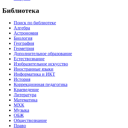
Библиотека
Поиск по библиотеке
Алгебра
Астрономия
Биология
География
Геометрия
Дополнительное образование
Естествознание
Изобразительное искусство
Иностранные языки
Информатика и ИКТ
История
Коррекционная педагогика
Краеведение
Литература
Математика
МХК
Музыка
ОБЖ
Обществознание
Право