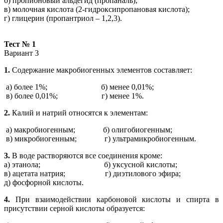
б) пропионовый альдегид (пропаналь);
в) молочная кислота (2-гидроксипропановая кислота);
г) глицерин (пропантриол – 1,2,3).
Тест № 1
Вариант 3
1.
Содержание
макробиогенных
элементов составляет:
а) более 1%; б) менее 0,01%;
в) более 0,01%; г) менее 1%.
2.
Калий и натрий относятся к элементам:
а) макробиогенным; б) олигобиогенным;
в) микробиогенным; г) ультрамикробиогенным.
3.
В воде растворяются все соединения кроме:
а) этанола; б) уксусной кислоты;
в) ацетата натрия; г) диэтилового эфира;
д) фосфорной кислоты.
4.
При взаимодействии карбоновой кислоты и спирта в
присутствии серной кислоты образуется: