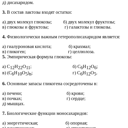
д) дисахаридом.
3.
В состав лактозы входят остатки:
а) двух молекул глюкозы; б) двух молекул фруктозы;
в) глюкозы и фруктозы; г) галактозы и глюкозы.
4.
Физиологически важным гетерополисахаридом является:
а) гиалуроновая кислота; б) крахмал;
в) гликоген; г) целлюлоза.
5.
Эмпирическая формула глюкозы:
а) С
Н
О
; б) С
Н
О
;
12
22
11
6
12
6
в) (С
Н
О
)
; г) С
Н
О
.
6
10
5
n
6
12
5
6.
Основные запасы гликогена сосредоточены в:
а) печени; б) крови;
в) почках; г) сердце;
д) мышцах.
7.
Биологические функции моносахаридов:
а) энергетическая; б) опорная;