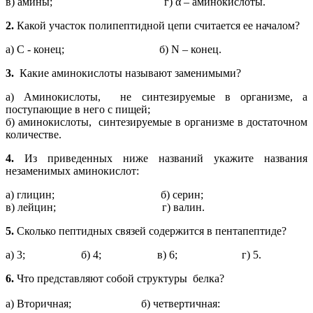
в) амины; г) α – аминокислоты.
2.
Какой участок полипептидной цепи считается ее началом?
а) C - конец; б) N – конец.
3.
Какие аминокислоты называют заменимыми?
а) Аминокислоты, не синтезируемые в организме, а
поступающие в него с пищей;
б) аминокислоты, синтезируемые в организме в достаточном
количестве.
4.
Из приведенных ниже названий укажите названия
незаменимых аминокислот:
а) глицин; б) серин;
в) лейцин; г) валин.
5.
Сколько пептидных связей содержится в пентапептиде?
а) 3; б) 4; в) 6; г) 5.
6.
Что представляют собой структуры белка?
а) Вторичная; б) четвертичная: