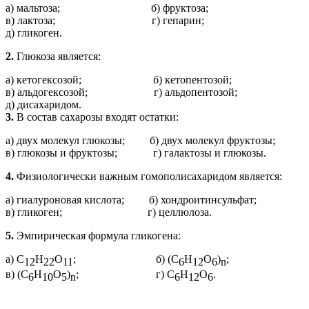
а) мальтоза; б) фруктоза;
в) лактоза; г) гепарин;
д) гликоген.
2.
Глюкоза является:
а) кетогексозой; б) кетопентозой;
в) альдогексозой; г) альдопентозой;
д) дисахаридом.
3.
В состав сахарозы входят остатки:
а) двух молекул глюкозы; б) двух молекул фруктозы;
в) глюкозы и фруктозы; г) галактозы и глюкозы.
4.
Физиологически важным гомополисахаридом является:
а) гиалуроновая кислота; б) хондроитинсульфат;
в) гликоген; г) целлюлоза.
5.
Эмпирическая формула гликогена:
а) С
Н
О
; б) (С
Н
О
)
;
12
22
11
6
12
6
n
в) (С
Н
О
)
; г) С
Н
О
.
6
10
5
n
6
12
6