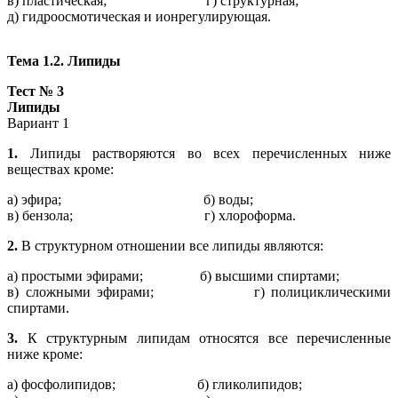
в) пластическая; г) структурная;
д) гидроосмотическая и ионрегулирующая.
Тема 1.2. Липиды
Тест № 3
Липиды
Вариант 1
1.
Липиды растворяются во всех перечисленных ниже
веществах кроме:
а) эфира; б) воды;
в) бензола; г) хлороформа.
2.
В структурном отношении все липиды являются:
а) простыми эфирами; б) высшими спиртами;
в) сложными эфирами; г) полициклическими
спиртами.
3.
К структурным липидам относятся все перечисленные
ниже кроме:
а) фосфолипидов; б) гликолипидов;