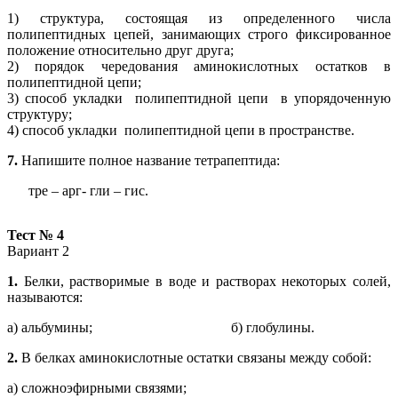
1) структура, состоящая из определенного числа
полипептидных цепей, занимающих строго фиксированное
положение относительно друг друга;
2) порядок чередования аминокислотных остатков в
полипептидной цепи;
3) способ укладки полипептидной цепи в упорядоченную
структуру;
4) способ укладки полипептидной цепи в пространстве.
7.
Напишите полное название тетрапептида:
тре – арг- гли – гис.
Тест № 4
Вариант 2
1.
Белки, растворимые в воде и растворах некоторых солей,
называются:
а) альбумины; б) глобулины.
2.
В белках аминокислотные остатки связаны между собой:
а) сложноэфирными связями;