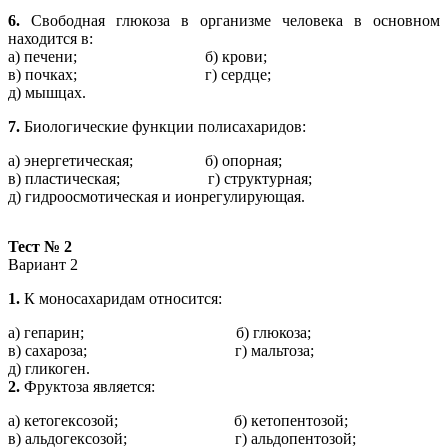
6.
Свободная глюкоза в организме человека в основном
находится в:
а) печени; б) крови;
в) почках; г) сердце;
д) мышцах.
7.
Биологические функции полисахаридов:
а) энергетическая; б) опорная;
в) пластическая; г) структурная;
д) гидроосмотическая и ионрегулирующая.
Тест № 2
Вариант 2
1.
К моносахаридам относится:
а) гепарин; б) глюкоза;
в) сахароза; г) мальтоза;
д) гликоген.
2.
Фруктоза является:
а) кетогексозой; б) кетопентозой;
в) альдогексозой; г) альдопентозой;