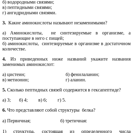
б) водородными связями;
в) пептидными связями;
г) ангидридными связями.
3.
Какие аминокислоты называют незаменимыми?
а) Аминокислоты, не синтезируемые в организме, а
поступающие в него с пищей;
б) аминокислоты, синтезируемые в организме в достаточном
количестве.
4.
Из приведенных ниже названий укажите названия
заменимых аминокислот:
а) цистеин; б) фенилаланин;
в) метионин; г) аланин.
5.
Сколько пептидных связей содержится в гексапептиде?
а) 3; б) 4; в) 6; г) 5.
6.
Что представляют собой структуры белка?
а) Первичная; б) третичная:
1) структура, состоящая из определенного числа