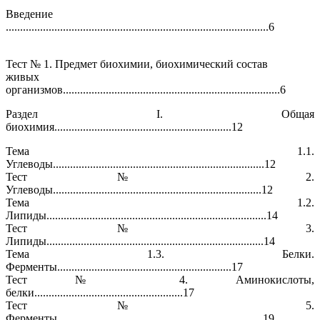
Введение
............................................................................................6
Тест № 1. Предмет биохимии, биохимический состав
живых
организмов............................................................................6
Раздел I. Общая
биохимия..............................................................12
Тема 1.1.
Углеводы..........................................................................12
Тест № 2.
Углеводы.........................................................................12
Тема 1.2.
Липиды.............................................................................14
Тест № 3.
Липиды............................................................................14
Тема 1.3. Белки.
Ферменты.............................................................17
Тест № 4. Аминокислоты,
белки....................................................17
Тест № 5.
Ферменты........................................................................19