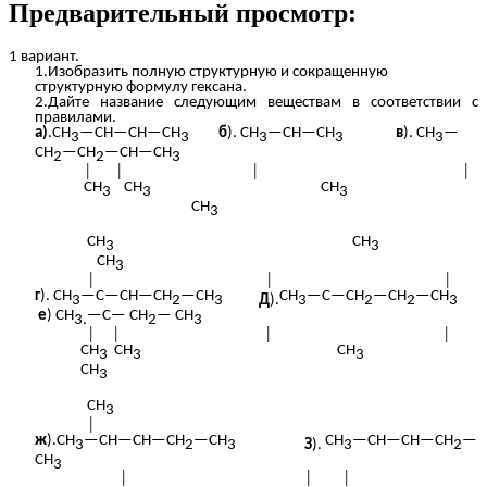
Предварительный просмотр:
1 вариант.
1.Изобразить полную структурную и сокращенную
структурную формулу гексана.
2.Дайте название следующим веществам в соответствии с
правилами.
а)
.CH
—CH—CH—CH
б
). CH
—CH—CH
в
).
CH
—
3
3
3
3
3
CH
—CH
—CH—CH
2
2
3
│ │ │ │
CH
CH
CH
3
3
3
CH
3
CH
CH
3
3
CH
3
│ │ │
г
). CH
—C—CH—CH
—CH
CH
—C—CH
—CH
—CH
3
2
3
Д
).
3
2
2
3
е
) CH
—C— CH
— СH
3.
2
3
│ │ │ │
CH
CH
CH
3
3
3
CH
3
CH
3
│
ж
).CH
—CH—CH—CH
—CH
CH
—CH—CH—CH
—
3
2
3
З
).
3
2
CH
3
│ │ │