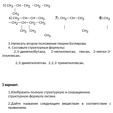
5) СН
– СН – СН
– СН
– СН
3
2
2
3
|
СН
3
6) CH
—CH—CH—CH
7
). CH
—CH—CH
8
).CH
3
3
3
3
3
—CH
—CH—CH
—CH
2
2
3
│ │ │ │
CH
CH
CH
3
3
3
CH
3
3.Написать второе положение теории Бутлерова.
4. Составьте структурные формулы:
2,3-диметилбутана, 2-метилпентан, гексан, 2-метил-3-
этилгексан,
2,3-диметилгептан. 2,2,3-триметилгексан,
3 вариант.
1.Изобразить полную структурную и сокращенную
структурную формулу октана
2.Дайте название следующим веществам в соответствии с
правилами.