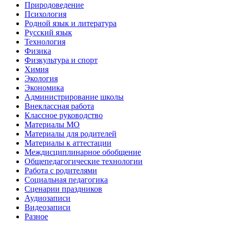
Природоведение
Психология
Родной язык и литература
Русский язык
Технология
Физика
Физкультура и спорт
Химия
Экология
Экономика
Администрирование школы
Внеклассная работа
Классное руководство
Материалы МО
Материалы для родителей
Материалы к аттестации
Междисциплинарное обобщение
Общепедагогические технологии
Работа с родителями
Социальная педагогика
Сценарии праздников
Аудиозаписи
Видеозаписи
Разное