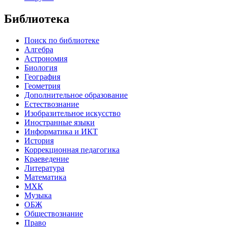
Библиотека
Поиск по библиотеке
Алгебра
Астрономия
Биология
География
Геометрия
Дополнительное образование
Естествознание
Изобразительное искусство
Иностранные языки
Информатика и ИКТ
История
Коррекционная педагогика
Краеведение
Литература
Математика
МХК
Музыка
ОБЖ
Обществознание
Право