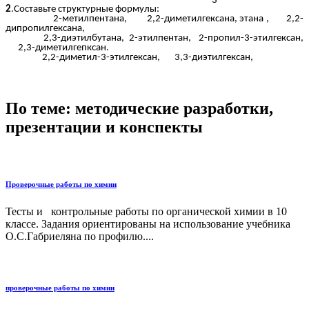
2
.Составьте структурные формулы:
2-метилпентана, 2,2-диметилгексана, этана , 2,2-
дипропилгексана,
2,3-диэтилбутана, 2-этилпентан, 2-пропил-3-этилгексан,
2,3-диметилгепксан.
2,2-диметил-3-этилгексан, 3,3-диэтилгексан,
По теме: методические разработки,
презентации и конспекты
Проверочные работы по химии
Тесты и контрольные работы по органической химии в 10
классе. Задания ориентированы на использование учебника
О.С.Габриеляна по профилю....
проверочные работы по химии