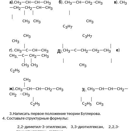
а)
.CH
—CH—CH—CH
б
). CH
—CH—CH
–СН
в
).
CH
3
3
3
2
3
3
—CH
—CH
—CH—CH
2
2
3
│ │ │
│
CH
CH
CH
3
3
3
C
H
3
7
CH
C
H
3
3
7
CH
3
│ │ │
г
). CH
—C—CH—CH
CH
—C—CH
—CH
—CH
е
)
3
3
Д
).
3
2
2
3
CH
—C— CH
— СH
3.
2
3
│ │ │ │
CH
CH
CH
3
3
3
С
H
2
5
CH
3
│
ж
).CH
—CH—CH—CH
—CH
CH
—CH—CH—CH
—
3
2
3
З
).
3
2
CH
- СН
2
3
│ │ │
C
H
C
H
CH
2
5
2
5
3
3.Написать первое положение теории Бутлерова.
4. Составьте структурные формулы:
2,2-диметил-3-этилгексан, 3,3-диэтилгексан, 2,2,3-