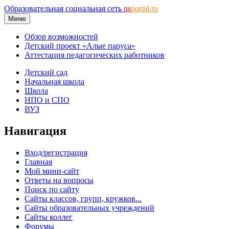
Образовательная социальная сеть
ns
portal.ru
Меню
Обзор возможностей
Детский проект «Алые паруса»
Аттестация педагогических работников
Детский сад
Начальная школа
Школа
НПО и СПО
ВУЗ
Навигация
Вход/регистрация
Главная
Мой мини-сайт
Ответы на вопросы
Поиск по сайту
Сайты классов, групп, кружков...
Сайты образовательных учреждений
Сайты коллег
Форумы