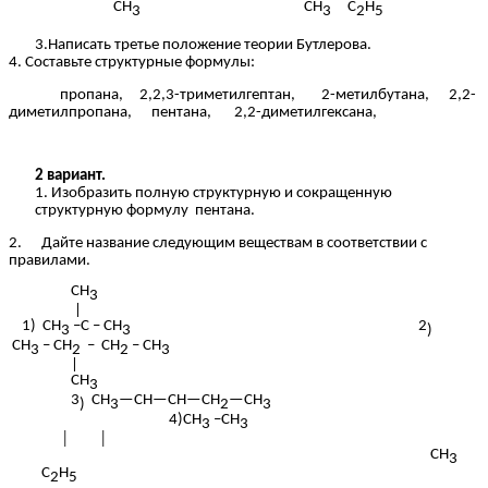
CH
CH
C
H
3
3
2
5
3.Написать третье положение теории Бутлерова.
4. Составьте структурные формулы:
пропана, 2,2,3-триметилгептан, 2-метилбутана, 2,2-
диметилпропана, пентана, 2,2-диметилгексана,
2 вариант.
1. Изобразить полную структурную и сокращенную
структурную формулу пентана.
2. Дайте название следующим веществам в соответствии с
правилами.
СН
3
|
1) СН
–C – СН
2
3
3
)
СН
– СН
– СН
– СН
3
2
2
3
|
СН
3
3
CH
—CH—CH—CH
—CH
)
3
2
3
4)СН
–СН
3
3
│ │
CH
3
C
H
2
5