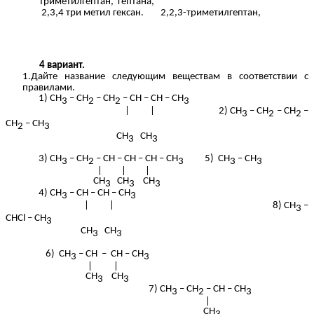
триметилгептан, гептана,
2,3,4 три метил гексан. 2,2,3-триметилгептан,
4 вариант.
1.Дайте название следующим веществам в соответствии с
правилами.
1) СН
– СН
– СН
– СН – СН – СН
3
2
2
3
| | 2) СН
– СН
– СН
–
3
2
2
СН
– СН
2
3
СН
СН
3
3
3) СН
– СН
– СН – СН – СН – СН
5) СН
– СН
3
2
3
3
3
| | |
СН
СН
СН
3
3
3
4) СН
– СН – СН – СН
3
3
| | 8) СН
–
3
СHCl – СН
3
СН
СН
3
3
6) СН
– СН
– СН – СН
3
3
| |
СН
СН
3
3
7) СН
– СН
– СН – СН
3
2
3
|
СН
3