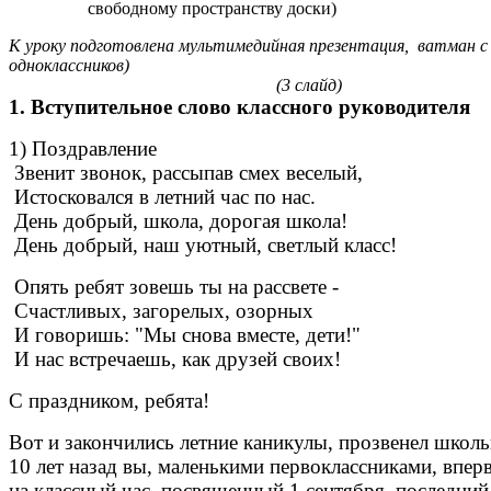
свободному пространству доски)
К уроку подготовлена мультимедийная презентация, ватман с
одноклассников)
(3 слайд)
1. Вступительное слово классного руководителя
1) Поздравление
Звенит звонок, рассыпав смех веселый,
Истосковался в летний час по нас.
День добрый, школа, дорогая школа!
День добрый, наш уютный, светлый класс!
Опять ребят зовешь ты на рассвете -
Счастливых, загорелых, озорных
И говоришь: "Мы снова вместе, дети!"
И нас встречаешь, как друзей своих!
С праздником, ребята!
Вот и закончились летние каникулы, прозвенел школ
10 лет назад вы, маленькими первоклассниками, впе
на классный час, посвященный 1 сентября, последний 