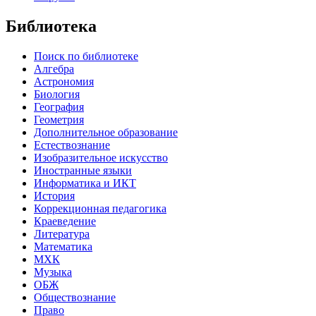
Библиотека
Поиск по библиотеке
Алгебра
Астрономия
Биология
География
Геометрия
Дополнительное образование
Естествознание
Изобразительное искусство
Иностранные языки
Информатика и ИКТ
История
Коррекционная педагогика
Краеведение
Литература
Математика
МХК
Музыка
ОБЖ
Обществознание
Право