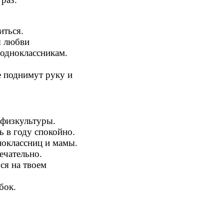
иться.
ы любви
кам.
е поднимут руку и
 физкультуры.
ь в году спокойно.
ноклассниц и мамы.
мечательно.
ся на твоем
бок.