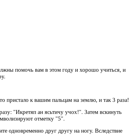
лжны помочь вам в этом году и хорошо учиться, и
ру.
о пристало к вашим пальцам на землю, и так 3 раза!
зу: "Икретяп ан ясьтичу учох!". Затем вскинуть
имволизируют отметку "5".
пите одновременно друг другу на ногу. Вследствие