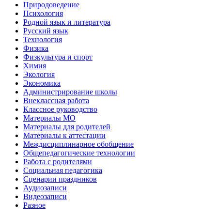
Природоведение
Психология
Родной язык и литература
Русский язык
Технология
Физика
Физкультура и спорт
Химия
Экология
Экономика
Администрирование школы
Внеклассная работа
Классное руководство
Материалы МО
Материалы для родителей
Материалы к аттестации
Междисциплинарное обобщение
Общепедагогические технологии
Работа с родителями
Социальная педагогика
Сценарии праздников
Аудиозаписи
Видеозаписи
Разное