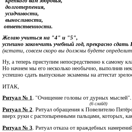
крепкого вам здоровья,
долготерпения,
усидчивости,
выносливости,
ответственности.
Желаю учиться на "4" и "5",
успешно закончить учебный год, прекрасно сдать
(кстати, совсем скоро вы должны будете определить
Ну, а теперь приступим непосредственно к самому кл
Но начнем мы его несколько необычно, выполнив не
успешно сдать выпускные экзамены на аттестат зрело
ИТАК,
Ритуал № 1
. "Очищение головы от дурных мыслей". 
(6 слайд)
Ритуал № 2
. Ритуал обращения к Повелителю Пятёро
вверх руки с растопыренными пальцами, которых, как
Ритуал № 3
. Ритуал отказа от враждебных намерений