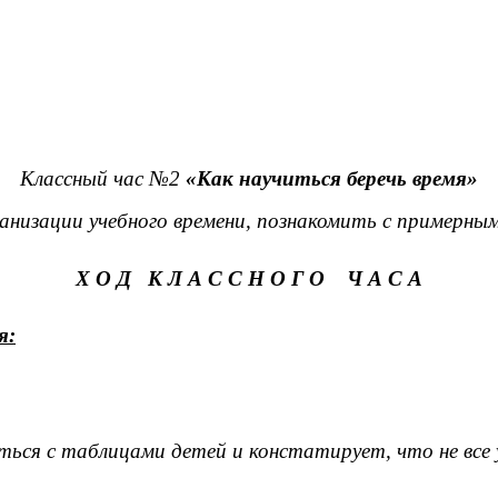
Классный час №2
«Как научиться беречь время»
низации учебного времени, познакомить с примерным
Х О Д К Л А С С Н О Г О Ч А С А
я:
ться с таблицами детей и констатирует, что не все 