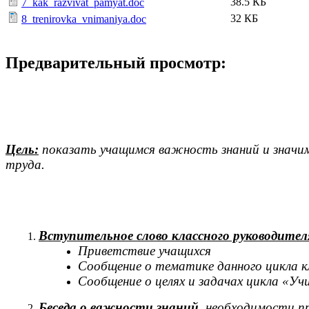
38.5 КБ
7_kak_razvivat_pamyat.doc
32 КБ
8_trenirovka_vnimaniya.doc
Предварительный просмотр:
Цель:
показать учащимся важность знаний и значим
труда.
Вступительное слово классного руководител
Приветствие учащихся
Сообщение о тематике данного цикла к
Сообщение о целях и задачах цикла «Уч
Беседа о важности знаний,
необходимости пр