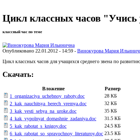
Цикл классных часов "Учись
классный час по теме
Опубликовано 22.01.2012 - 14:59 -
Винокурова Мария Ильинич
Цикл классных часов для учащихся среднего звена по развити
Скачать:
Вложение
Размер
28 КБ
1_organizaciya_uchebnoy_raboty.doc
32 КБ
2_kak_nauchitsya_berech_vremya.doc
35 КБ
3_kak_vesti_sebya_na_uroke.doc
31.5 КБ
4_kak_vypolnyat_domashnie_zadaniya.doc
24.5 КБ
5_kak_rabotat_s_knigoy.doc
23.5 КБ
6_kak_rabotat_so_spravochnoy_literaturoy.doc