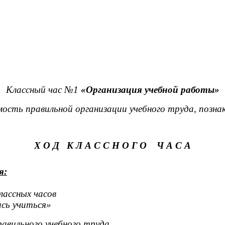
Классный час №1
«Организация учебной работы»
ость правильной организации учебного труда, позна
Х О Д К Л А С С Н О Г О Ч А С А
я:
лассных часов
ись учиться»
авильного учебного труда