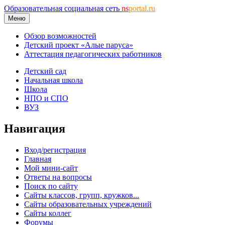
Образовательная социальная сеть
ns
portal.ru
Меню
Обзор возможностей
Детский проект «Алые паруса»
Аттестация педагогических работников
Детский сад
Начальная школа
Школа
НПО и СПО
ВУЗ
Навигация
Вход/регистрация
Главная
Мой мини-сайт
Ответы на вопросы
Поиск по сайту
Сайты классов, групп, кружков...
Сайты образовательных учреждений
Сайты коллег
Форумы