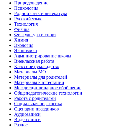
Природоведение
Психология
Родной язык и литература
Русский язык
Технология
Физика
Физкультура и спорт
Химия
Экология
Экономика
Администрирование школы
Внеклассная работа
Классное руководство
Материалы МО
Материалы для родителей
Материалы к аттестации
Междисциплинарное обобщение
Общепедагогические технологии
Работа с родителями
Социальная педагогика
Сценарии праздников
Аудиозаписи
Видеозаписи
Разное