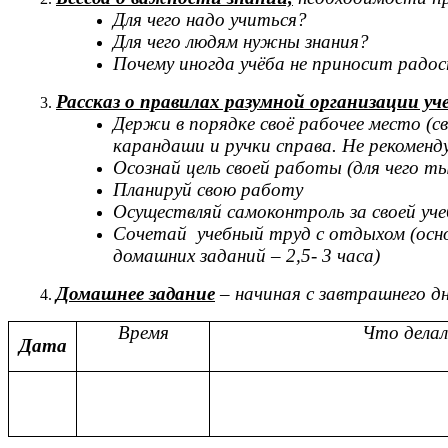
Для чего надо учиться?
Для чего людям нужны знания?
Почему иногда учёба не приносит радо
Рассказ о правилах разумной организации уч
Держи в порядке своё рабочее место (с
карандаши и ручки справа. Не рекомен
Осознай цель своей работы (для чего т
Планируй свою работу
Осуществляй самоконтроль за своей уч
Сочетай учебный труд с отдыхом (осно
домашних заданий – 2,5- 3 часа)
Домашнее задание
– начиная с завтрашнего дн
Время
Что делал
Дата