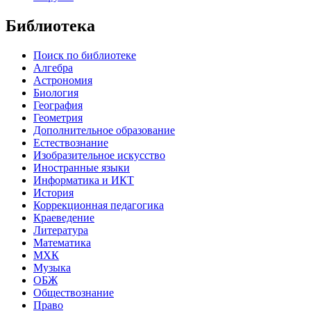
Библиотека
Поиск по библиотеке
Алгебра
Астрономия
Биология
География
Геометрия
Дополнительное образование
Естествознание
Изобразительное искусство
Иностранные языки
Информатика и ИКТ
История
Коррекционная педагогика
Краеведение
Литература
Математика
МХК
Музыка
ОБЖ
Обществознание
Право