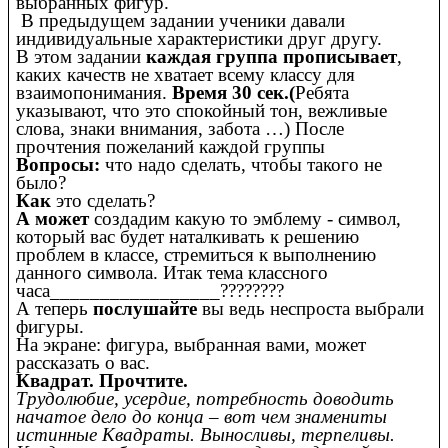
выбранных фигур.
В предыдущем задании ученики давали
индивидуальные характеристики друг другу.
В этом задании
каждая группа прописывает
,
каких качеств не хватает всему классу для
взаимопонимания.
Время 30 сек.(
Ребята
указывают, что это спокойный тон, вежливые
слова, знаки внимания, забота …) После
прочтения пожеланий каждой группы
Вопросы:
что надо сделать, чтобы такого не
было?
Как
это сделать?
А может
создадим какую то эмблему - символ,
который вас будет наталкивать к решению
проблем в классе, стремиться к выполнению
данного символа. Итак тема классного
часа_________________????????
А теперь
послушайте
вы ведь неспроста выбрали
фигуры.
На экране: фигура, выбранная вами, может
рассказать о вас.
Квадрат. Прочтите.
Трудолюбие, усердие, потребность доводить
начатое дело до конца – вот чем знамениты
истинные Квадраты. Выносливы, терпеливы.