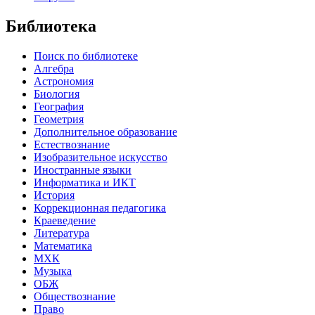
Библиотека
Поиск по библиотеке
Алгебра
Астрономия
Биология
География
Геометрия
Дополнительное образование
Естествознание
Изобразительное искусство
Иностранные языки
Информатика и ИКТ
История
Коррекционная педагогика
Краеведение
Литература
Математика
МХК
Музыка
ОБЖ
Обществознание
Право