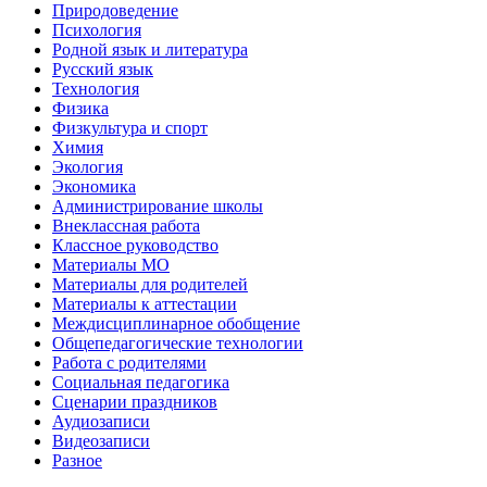
Природоведение
Психология
Родной язык и литература
Русский язык
Технология
Физика
Физкультура и спорт
Химия
Экология
Экономика
Администрирование школы
Внеклассная работа
Классное руководство
Материалы МО
Материалы для родителей
Материалы к аттестации
Междисциплинарное обобщение
Общепедагогические технологии
Работа с родителями
Социальная педагогика
Сценарии праздников
Аудиозаписи
Видеозаписи
Разное