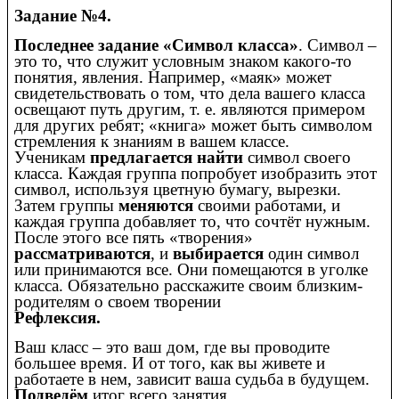
Задание №4.
Последнее задание «Символ класса»
. Символ –
это то, что служит условным знаком какого-то
понятия, явления. Например, «маяк» может
свидетельствовать о том, что дела вашего класса
освещают путь другим, т. е. являются примером
для других ребят; «книга» может быть символом
стремления к знаниям в вашем классе.
Ученикам
предлагается найти
символ своего
класса. Каждая группа попробует изобразить этот
символ, используя цветную бумагу, вырезки.
Затем группы
меняются
своими работами, и
каждая группа добавляет то, что сочтёт нужным.
После этого все пять «творения»
рассматриваются
, и
выбирается
один символ
или принимаются все. Они помещаются в уголке
класса. Обязательно расскажите своим близким-
родителям о своем творении
Рефлексия.
Ваш класс – это ваш дом, где вы проводите
большее время. И от того, как вы живете и
работаете в нем, зависит ваша судьба в будущем.
Подведём
итог всего занятия.