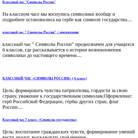
Классный час "Символы России"
На классном часе мы коснулись символики вообще и
подробнее остановились на гербе как символе государства....
классный час " Символы России" + презентация
классный час " Символы России" преднозначен для учащихся
6 классов, где рассказывается о истории возникновения
символики до настоящего времени....
КЛАССНЫЙ ЧАС «СИМВОЛЫ РОССИИ» ( 6 класс)
Цель: формировать чувства патриотизма, гордости за свою
страну, уважение к государственным символам.Оформление:
герб Российской Федерации, гербы других стран, флаг
России....
Классный час 7 класс. «Символы государства»
Цель: воспитание гражданских чувств, формирование умений
вести диалог, высказывать своё мнение....