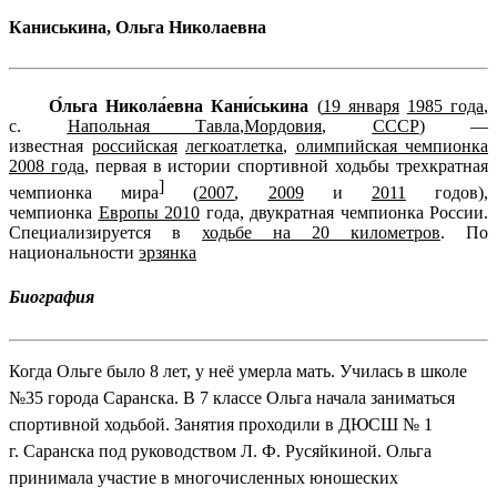
Каниськина, Ольга Николаевна
О́льга Никола́евна Кани́ськина
(
19 января
1985 года
,
с.
Напольная Тавла
,
Мордовия
,
СССР
) —
известная
российская
легкоатлетка
,
олимпийская чемпионка
2008 года
, первая в истории спортивной ходьбы трехкратная
]
чемпионка мира
(
2007
,
2009
и
2011
годов),
чемпионка
Европы 2010
года, двукратная чемпионка России.
Специализируется в
ходьбе на 20 километров
. По
национальности
эрзянка
Биография
Когда Ольге было 8 лет, у неё умерла мать. Училась в школе
№35 города Саранска. В 7 классе Ольга начала заниматься
спортивной ходьбой. Занятия проходили в ДЮСШ № 1
г.
Саранска
под руководством Л. Ф. Русяйкиной. Ольга
принимала участие в многочисленных юношеских