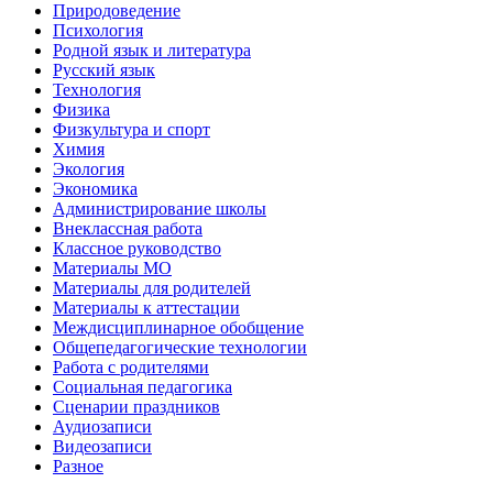
Природоведение
Психология
Родной язык и литература
Русский язык
Технология
Физика
Физкультура и спорт
Химия
Экология
Экономика
Администрирование школы
Внеклассная работа
Классное руководство
Материалы МО
Материалы для родителей
Материалы к аттестации
Междисциплинарное обобщение
Общепедагогические технологии
Работа с родителями
Социальная педагогика
Сценарии праздников
Аудиозаписи
Видеозаписи
Разное