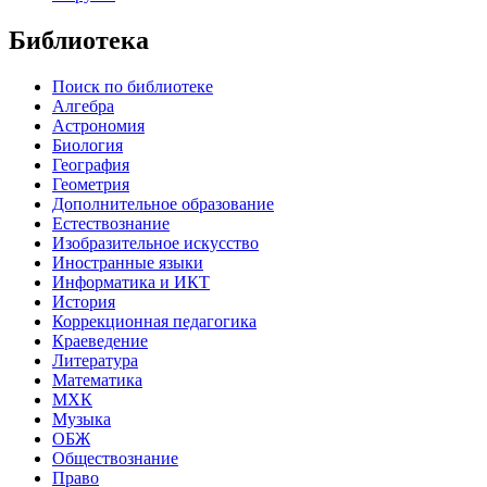
Библиотека
Поиск по библиотеке
Алгебра
Астрономия
Биология
География
Геометрия
Дополнительное образование
Естествознание
Изобразительное искусство
Иностранные языки
Информатика и ИКТ
История
Коррекционная педагогика
Краеведение
Литература
Математика
МХК
Музыка
ОБЖ
Обществознание
Право