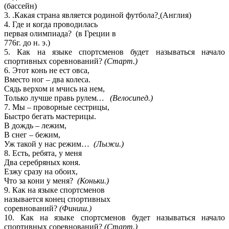
(бассейн)
3.
.Какая страна является родиной футбола?
(
Англия)
4. Где и когда проводилась
первая олимпиада?
(
в Греции в
776г. до н. э.)
5.
Как на языке спортсменов будет называться начало
спортивных соревнований?
(Старт.)
6.
Этот конь не ест овса,
Вместо ног – два колеса.
Сядь верхом и мчись на нем,
Только лучше правь рулем
… (Велосипед.)
7.
Мы – проворные сестрицы,
Быстро бегать мастерицы.
В дождь – лежим,
В снег – бежим,
Уж такой у нас режим…
(Лыжи.)
8. Есть, ребята, у меня
Два серебряных коня.
Езжу сразу на обоих,
Что за кони у меня?
(Коньки.)
9.
Как на языке спортсменов
называется конец спортивных
соревнований?
(Финиш.)
10. Как на языке спортсменов будет называться начало
спортивных соревнований?
(Старт.)