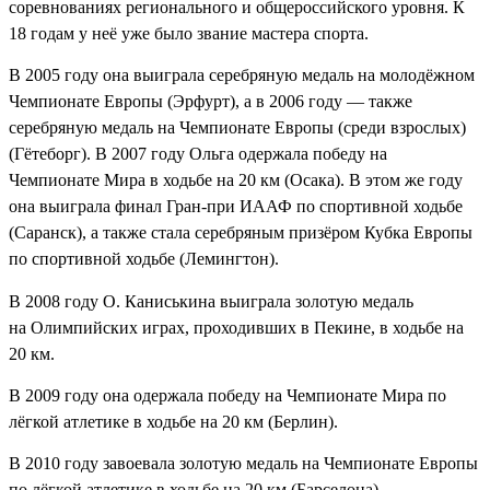
соревнованиях регионального и общероссийского уровня. К
18 годам у неё уже было звание мастера спорта.
В
2005 году
она выиграла серебряную медаль на молодёжном
Чемпионате Европы (
Эрфурт
), а в
2006 году
— также
серебряную медаль на Чемпионате Европы (среди взрослых)
(
Гётеборг
). В
2007 году
Ольга одержала победу на
Чемпионате Мира в ходьбе на 20 км (
Осака
). В этом же году
она выиграла финал Гран-при ИААФ по спортивной ходьбе
(
Саранск
), а также стала серебряным призёром Кубка Европы
по спортивной ходьбе (
Лемингтон
).
В 2008 году О. Каниськина выиграла золотую медаль
на
Олимпийских играх
, проходивших в
Пекине
, в
ходьбе на
20 км
.
В 2009 году она одержала победу на Чемпионате Мира по
лёгкой атлетике в ходьбе на 20 км (
Берлин
).
В 2010 году завоевала золотую медаль на Чемпионате Европы
по лёгкой атлетике в ходьбе на 20 км (
Барселона
).