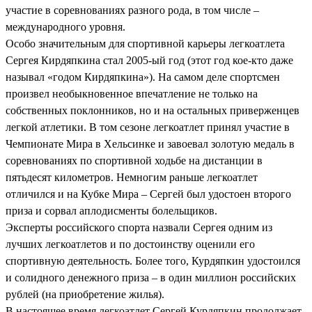
участие в соревнованиях разного рода, в том числе –
международного уровня.
Особо значительным для спортивной карьеры легкоатлета
Сергея Кирдяпкина стал 2005-ый год (этот год кое-кто даже
называл «годом Кирдяпкина»). На самом деле спортсмен
произвел необыкновенное впечатление не только на
собственных поклонников, но и на остальных приверженцев
легкой атлетики. В том сезоне легкоатлет принял участие в
Чемпионате Мира в Хельсинке и завоевал золотую медаль в
соревнованиях по спортивной ходьбе на дистанции в
пятьдесят километров. Немногим раньше легкоатлет
отличился и на Кубке Мира – Сергей был удостоен второго
приза и сорвал аплодисменты болельщиков.
Эксперты российского спорта назвали Сергея одним из
лучших легкоатлетов и по достоинству оценили его
спортивную деятельность. Более того, Курдяпкин удостоился
и солидного денежного приза – в один миллион российских
рублей (на приобретение жилья).
В настоящее время легкоатлет Сергей Курдяпкин продолжает