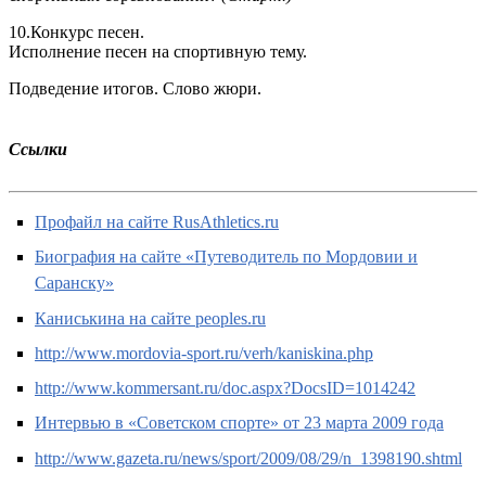
10.Конкурс песен.
Исполнение песен на спортивную тему.
Подведение итогов. Слово жюри.
Ссылки
Профайл на сайте RusAthletics.ru
Биография на сайте «Путеводитель по Мордовии и
Саранску»
Каниськина на сайте peoples.ru
http://www.mordovia-sport.ru/verh/kaniskina.php
http://www.kommersant.ru/doc.aspx?DocsID=1014242
Интервью в «Советском спорте» от 23 марта 2009 года
http://www.gazeta.ru/news/sport/2009/08/29/n_1398190.shtml