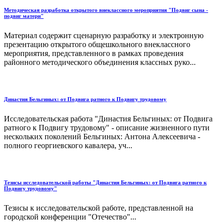
Методическая разработка открытого внеклассного мероприятия "Подвиг сына -
подвиг матери"
Материал содержит сценарную разработку и электронную
презентацию открытого общешкольного внеклассного
мероприятия, представленного в рамках проведения
районного методического объединения классных руко...
Династия Бельгиных: от Подвига ратного к Подвигу трудовому
Исследовательская работа "Династия Бельгиных: от Подвига
ратного к Подвигу трудовому" - описание жизненного пути
нескольких поколений Бельгиных: Антона Алексеевича -
полного георгиевского кавалера, уч...
Тезисы исследовательской работы "Династия Бельгиных: от Подвига ратного к
Подвигу трудовому"
Тезисы к исследовательской работе, представленной на
городской конференции "Отечество"...