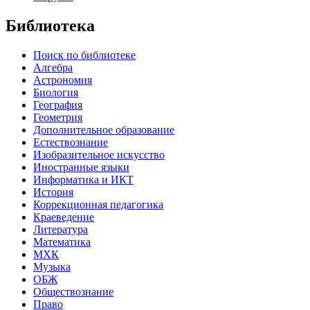
Библиотека
Поиск по библиотеке
Алгебра
Астрономия
Биология
География
Геометрия
Дополнительное образование
Естествознание
Изобразительное искусство
Иностранные языки
Информатика и ИКТ
История
Коррекционная педагогика
Краеведение
Литература
Математика
МХК
Музыка
ОБЖ
Обществознание
Право