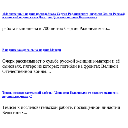
«Молитвенный подвиг преподобного Сергия Радонежского, игумена Земли Русской,
и воинский подвиг князя Дмитрия Донского на поле Куликовом»
работа выполнена к 700-летию Сергия Радонежского...
В подвиге каждого сына-подвиг Матери
Очерк рассказывает о судьбе русской женщины-матери и её
сыновьях, пятеро из которых погибли на фронтах Великой
Отечественной войны....
Тезисы исследовательской работы "Династия Бельгиных: от подвига ратного к
подвигу трудовому"
Тезисы к исследовательской работе, посвященной династии
Бельгиных...