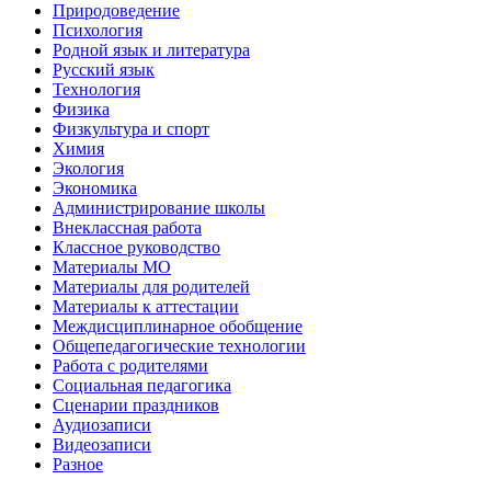
Природоведение
Психология
Родной язык и литература
Русский язык
Технология
Физика
Физкультура и спорт
Химия
Экология
Экономика
Администрирование школы
Внеклассная работа
Классное руководство
Материалы МО
Материалы для родителей
Материалы к аттестации
Междисциплинарное обобщение
Общепедагогические технологии
Работа с родителями
Социальная педагогика
Сценарии праздников
Аудиозаписи
Видеозаписи
Разное