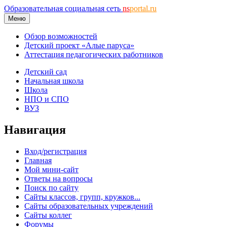
Образовательная социальная сеть
ns
portal.ru
Меню
Обзор возможностей
Детский проект «Алые паруса»
Аттестация педагогических работников
Детский сад
Начальная школа
Школа
НПО и СПО
ВУЗ
Навигация
Вход/регистрация
Главная
Мой мини-сайт
Ответы на вопросы
Поиск по сайту
Сайты классов, групп, кружков...
Сайты образовательных учреждений
Сайты коллег
Форумы