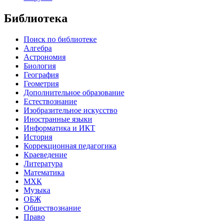
Библиотека
Поиск по библиотеке
Алгебра
Астрономия
Биология
География
Геометрия
Дополнительное образование
Естествознание
Изобразительное искусство
Иностранные языки
Информатика и ИКТ
История
Коррекционная педагогика
Краеведение
Литература
Математика
МХК
Музыка
ОБЖ
Обществознание
Право