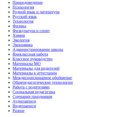
Природоведение
Психология
Родной язык и литература
Русский язык
Технология
Физика
Физкультура и спорт
Химия
Экология
Экономика
Администрирование школы
Внеклассная работа
Классное руководство
Материалы МО
Материалы для родителей
Материалы к аттестации
Междисциплинарное обобщение
Общепедагогические технологии
Работа с родителями
Социальная педагогика
Сценарии праздников
Аудиозаписи
Видеозаписи
Разное