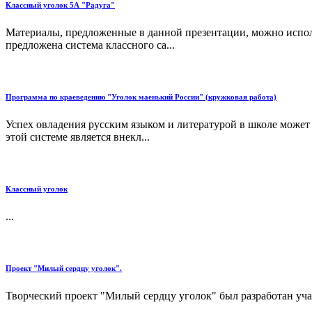
Классный уголок 5А "Радуга"
Материалы, предложенные в данной презентации, можно исполь
предложена система классного са...
Программа по краеведению "Уголок маенький России" (кружковая работа)
Успех овладения русским языком и литературой в школе може
этой системе является внекл...
Классный уголок
...
Проект "Милый сердцу уголок".
Творческий проект "Милый сердцу уголок" был разработан учащи